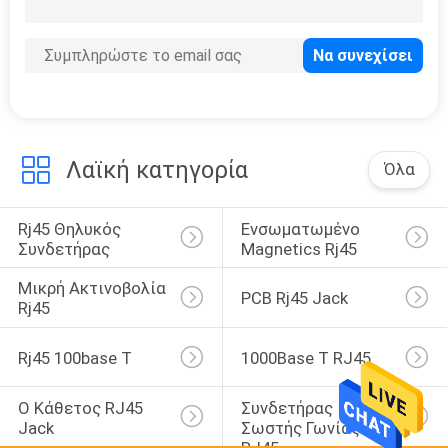
39
Συνδετήρας SMT
RJ45
Λαϊκή κατηγορία
Όλα
Rj45 Θηλυκός 
Ενσωματωμένο 
20
Συνδετήρας
Magnetics Rj45
rj45 μέσω του
Μικρή Ακτινοβολία 
PCB Rj45 Jack
συνδετήρα τρυπών
Rj45
Rj45 100base Τ
1000Base Τ RJ45
Ο Κάθετος RJ45 
Συνδετήρας 
Jack
Σωστής Γωνίας 
12
RJ45