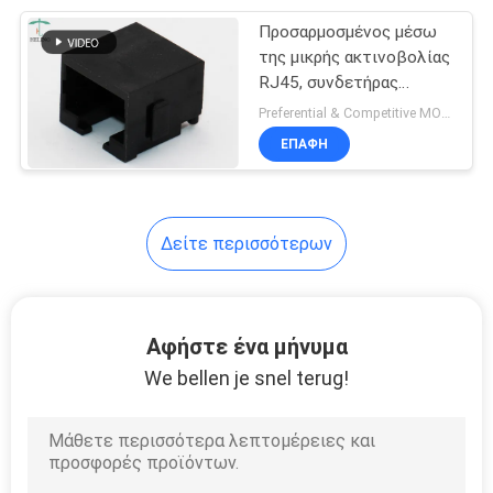
θηλυκός αδιάβροχος
Προσαρμοσμένος μέσω
21
της μικρής ακτινοβολίας
RJ45 ενιαίος
RJ45, συνδετήρας
τρυπών του τοπικού
Preferential & Competitive MOQ:3000
λιμένας
LAN SMT ετικεττών
ΕΠΑΦΉ
επάνω θηλυκός
Δείτε περισσότερων
40
rj45 πολλαπλάσιοι
Αφήστε ένα μήνυμα
συνδετήρες
We bellen je snel terug!
λιμένων