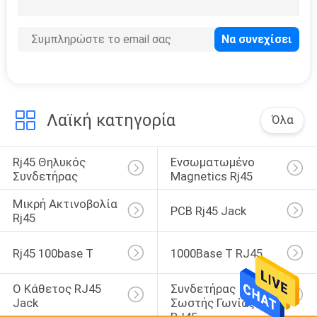
39
Συνδετήρας SMT
RJ45
Λαϊκή κατηγορία
Όλα
Rj45 Θηλυκός 
Ενσωματωμένο 
20
Συνδετήρας
Magnetics Rj45
rj45 μέσω του
Μικρή Ακτινοβολία 
PCB Rj45 Jack
συνδετήρα τρυπών
Rj45
Rj45 100base Τ
1000Base Τ RJ45
Ο Κάθετος RJ45 
Συνδετήρας 
Jack
Σωστής Γωνίας 
12
RJ45