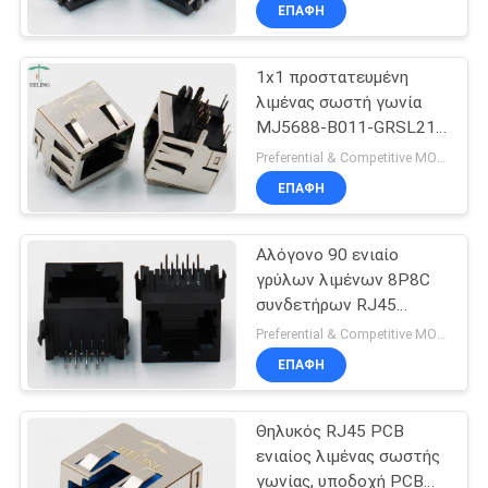
ενιαίο
ΈΛΕΓΧΟΣ
ΕΠΑΦΉ
1x1 προστατευμένη
ΜΑΣ
30
λιμένας σωστή γωνία
ΕΛΆΤΕ
MJ5688-B011-GRSL21
μικρή ακτινοβολία
ΣΕ
συνδετήρων RJ45 Jack
Preferential & Competitive MOQ:1000
rj45
8p8c
ΕΠΑΦΉ
ΕΠΑΦΉ
ΜΕ
Αλόγονο 90 ενιαίο
γρύλων λιμένων 8P8C
ΖΗΤΉΣΤΕ
συνδετήρων RJ45
16
Ethernet βαθμού -
ΈΝΑ
Preferential & Competitive MOQ:2000
ελεύθερο
ΕΠΑΦΉ
ΑΠΌΣΠΑΣΜΑ
PCB Rj45 Jack
Θηλυκός RJ45 PCB
SITEMAP
ενιαίος λιμένας σωστής
γωνίας, υποδοχή PCB