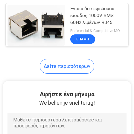
Ενιαία δευτερεύουσα
21
είσοδος 1000V RMS
RJ45 ενιαίος
60Hz λιμένων RJ45
CAT5 Ε CAT6 για τον
Preferential & Competitive MOQ:3000
λιμένας
προσαρμοστή του
ΕΠΑΦΉ
τοπικού LAN
Δείτε περισσότερων
40
rj45 πολλαπλάσιοι
Αφήστε ένα μήνυμα
συνδετήρες
We bellen je snel terug!
λιμένων