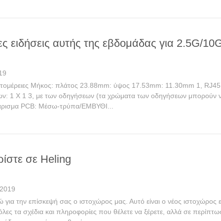
ς ειδήσεις αυτής της εβδομάδας για 2.5G/10
19
τομέρειες Μήκος: πλάτος 23.88mm: ύψος 17.53mm: 11.30mm 1, RJ45 μ
νων: 1 X 1 3, με των οδηγήσεων (τα χρώματα των οδηγήσεων μπορούν
άρισμα PCB: Μέσω-τρύπα/ΕΜΒΥΘΙ...
ίστε σε Heling
 2019
 για την επίσκεψή σας ο ιστοχώρος μας. Αυτό είναι ο νέος ιστοχώρος 
λες τα σχέδια και πληροφορίες που θέλετε να ξέρετε, αλλά σε περίπτω