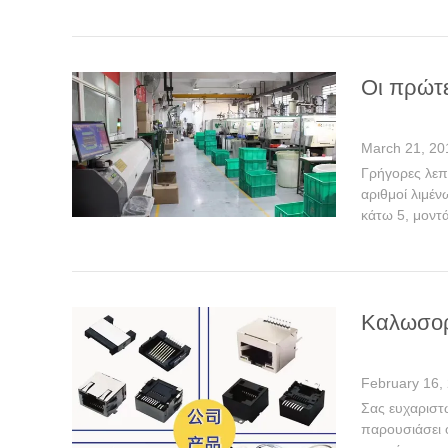
Οι πρώτε
March 21, 20
Γρήγορες λεπ
αριθμοί λιμέ
κάτω 5, μοντ
Καλωσορ
February 16,
Σας ευχαριστώ
παρουσιάσει ό