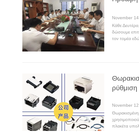
November 14
Κάθε Δευτέρα
δώσουμε επιτ
τον τομέα εδώ 
Θωρακισ
ρύθμιση
November 12
Θωρακισμένη
χρησιμοποιού
πλακέτα υπολο