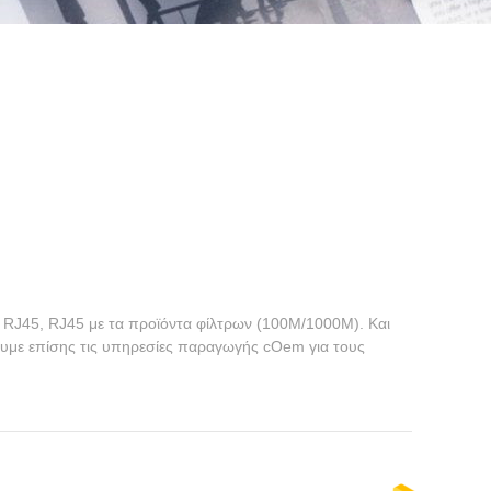
RJ45, RJ45 με τα προϊόντα φίλτρων (100M/1000M). Και
υμε επίσης τις υπηρεσίες παραγωγής cOem για τους