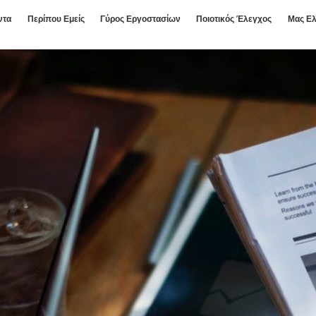
ντα
Περίπου Εμείς
Γύρος Εργοστασίων
Ποιοτικός Έλεγχος
Μας Ελ