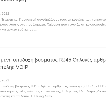
, 2022
, Τετάρτη και Παρασκευή συνεδριάζουμε τους επικεφαλής των τμημάτων 
έλους λύσεις στα προβλήματα. Χαίρομαι που γνωρίζω ότι κυκλοφορείτε
και αρκετά χρόνια, με ...
μένη υποδοχή βύσματος RJ45 Θηλυκές αρθρ
 πύλης VOIP
, 2022
 υποδοχή βύσματος RJ45 Θηλυκές αρθρωτές υποδοχές 8P8C με LED 
νται ευρέως σεΕξοπλισμός επικοινωνίας, Τηλέφωνο, Εξοπλισμός Δικτύο
γιστή και τα λοιπά. Η Heling λειτο...