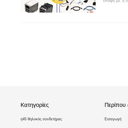
επαφή με, η ο
Κατηγορίες
Περίπου 
rj45 θηλυκός συνδετήρας
Εισαγωγή