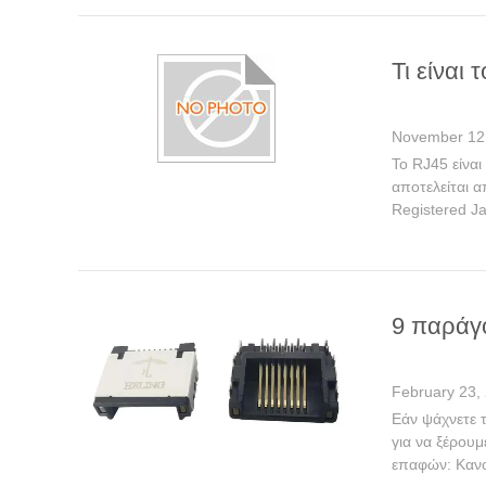
Τι είναι 
November 12
Το RJ45 είνα
αποτελείται α
Registered Ja
9 παράγ
February 23,
Εάν ψάχνετε 
για να ξέρου
επαφών: Κανον