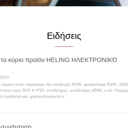
Ειδήσεις
 το κύριο προϊόν HELING ΗΛΕΚΤΡΟΝΙΚΌ
 2023
ε κυρίως στην παραγωγή της υποδοχής RJ45, φρεζαρίσαμε RJ45, SMD 
πτικών ινών SFP, δ-ΥΠΟ- συνδετήρες, συνδετήρες HDMI, κ.λπ. Παρέχο
α προϊόντα μας χρησιμοποιούνται ε...
συνάντηση