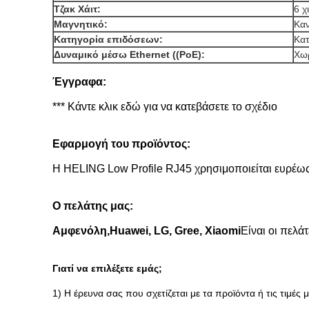
Τζακ Χάιτ:
6 χ
Μαγνητικό:
Κα
Κατηγορία επιδόσεων:
Κατ
Δυναμικό μέσω Ethernet ((PoE):
Χω
Έγγραφα:
*** Κάντε κλικ εδώ για να κατεβάσετε το σχέδιο
Εφαρμογή του προϊόντος:
Η HELING Low Profile RJ45 χρησιμοποιείται ευρέως
Ο πελάτης μας:
Αμφενόλη,
Huawei, LG, Gree, Xiaomi
Είναι οι πελάτ
Γιατί να επιλέξετε εμάς;
1) Η έρευνα σας που σχετίζεται με τα προϊόντα ή τις τιμές