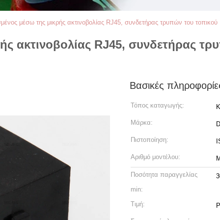
ένος μέσω της μικρής ακτινοβολίας RJ45, συνδετήρας τρυπών του τοπικο
ής ακτινοβολίας RJ45, συνδετήρας τρ
Βασικές πληροφορίε
Τόπος καταγωγής:
Κ
Μάρκα:
Πιστοποίηση:
I
Αριθμό μοντέλου:
M
Ποσότητα παραγγελίας
3
min:
Τιμή:
P