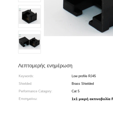
Λεπτομερής ενημέρωση
Keywords:
Low profile RJ45
Shielded:
Brass Shielded
Performance Catagory:
Cat 5
Επισημαίνω:
1x1 μικρή ακτινοβολία 