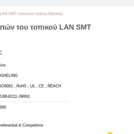
ύ LAN SMT ετικεττών επάνω θηλυκός
υπών του τοπικού LAN SMT
ς
ίνα
DGHELING
SO9001 , RoHS , UL , CE , REACH
J88-B211-J9RN1
000
referential & Competitive