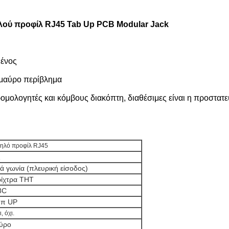
ού προφίλ RJ45 Tab Up PCB Modular Jack
μένος
 μαύρο περίβλημα
μολογητές και κόμβους διακόπτη, διαθέσιμες είναι η προστατε
ηλό προφίλ RJ45
1
ιά γωνία (πλευρική είσοδος)
ίχτρα THT
8C
μπ UP
ι, όχι.
ύρο