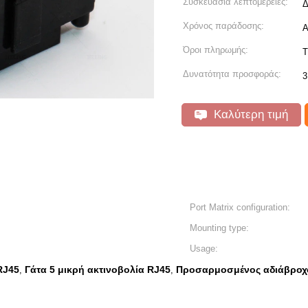
Συσκευασία λεπτομέρειες:
Δ
Χρόνος παράδοσης:
Α
Όροι πληρωμής:
T
Δυνατότητα προσφοράς:
3
Καλύτερη τιμή
Port Matrix configuration:
Mounting type:
Usage:
RJ45
Γάτα 5 μικρή ακτινοβολία RJ45
Προσαρμοσμένος αδιάβροχ
,
,