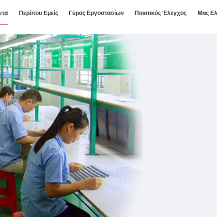
ντα
Περίπου Εμείς
Γύρος Εργοστασίων
Ποιοτικός Έλεγχος
Μας Ελ