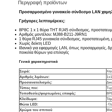
Περιγραφή προϊόντων
Προσαρμοσμένο γυναικείο σύνδεσμο LAN χαμηλ
Γρήγορες λεπτομέρειες:
8P8C 1 x 1 θύρα THT RJ45 σύνδεσμος, προστατευ
Αριθμός μοντέλου: MJ88-B211-J9RN1
1 θύρα RJ45 γυναικεία σύνδεσμος, προστατευμένη,
Χωρίς δείκτη LED
Ιδανικό για εφαρμογές LAN, όπως προσαρμογείς, δρο
ποικιλία θύρων για επιλογές
Γενικά χαρακτηριστικά
Σειρά:
Χαμ
Αριθμός λιμένων:
1x
Προσανατολισμός:
Δικ
Τύπος πιν:
Τυρ
Τοποθεσίες/φορτωμένες επαφές:
8P
Κλείδωμα:
Τά
Φώτα LED:
- Όχ
Χρώμα του σπιτιού
Μα