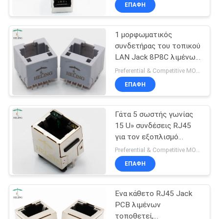
οδηγήσεων
ΈΛΕΓΧΟΣ
ΕΠΑΦΉ
1 μορφωματικός
ΜΑΣ
30
συνδετήρας του τοπικού
ΕΛΆΤΕ
LAN Jack 8P8C λιμένων
μικρή ακτινοβολία
ΣΕ
RJ45 κατευθείαν -
Preferential & Competitive MOQ:3000
rj45
τύπος MJ88-G011-PN2
ΕΠΑΦΉ
ΕΠΑΦΉ
τρυπών
ΜΕ
Γάτα 5 σωστής γωνίας
15 U» συνδέσεις RJ45
ΖΗΤΉΣΤΕ
για τον εξοπλισμό
16
δικτύωσης/
ΈΝΑ
Preferential & Competitive MOQ:3000
επικοινωνίας
ΕΠΑΦΉ
ΑΠΌΣΠΑΣΜΑ
PCB Rj45 Jack
Ένα κάθετο RJ45 Jack
SITEMAP
PCB λιμένων
τοποθετεί,