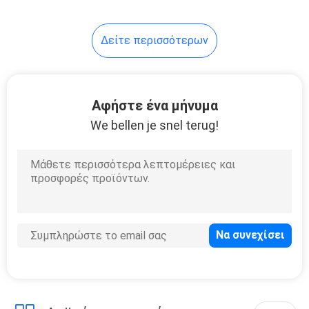
21
Δείτε περισσότερων
RJ45 ενιαίος
λιμένας
Αφήστε ένα μήνυμα
We bellen je snel terug!
40
rj45 πολλαπλάσιοι
συνδετήρες
λιμένων