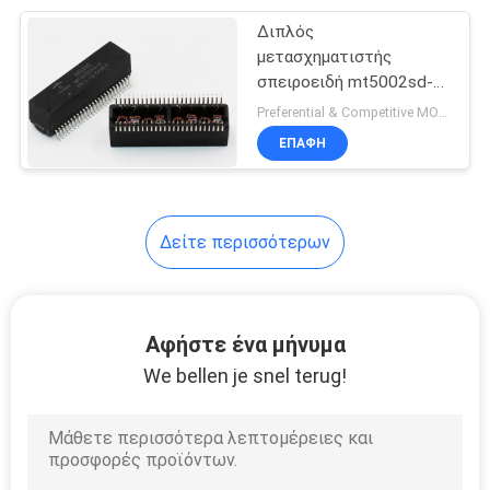
Διπλός
21
μετασχηματιστής
RJ45 ενιαίος
σπειροειδή mt5002sd-2
του τοπικού LAN
Preferential & Competitive MOQ:1000
λιμένας
Ethernet φάσης
ΕΠΑΦΉ
Δείτε περισσότερων
40
rj45 πολλαπλάσιοι
Αφήστε ένα μήνυμα
συνδετήρες
We bellen je snel terug!
λιμένων