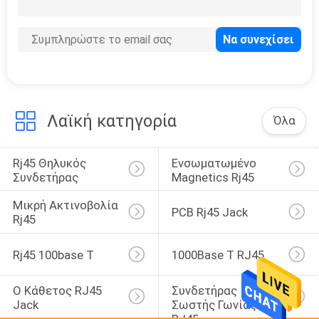
39
Συνδετήρας SMT
RJ45
Λαϊκή κατηγορία
Όλα
Rj45 Θηλυκός 
Ενσωματωμένο 
20
Συνδετήρας
Magnetics Rj45
rj45 μέσω του
Μικρή Ακτινοβολία 
PCB Rj45 Jack
συνδετήρα τρυπών
Rj45
Rj45 100base Τ
1000Base Τ RJ45
Ο Κάθετος RJ45 
Συνδετήρας 
Jack
Σωστής Γωνίας 
12
RJ45