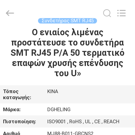
Heling
Electronic
Co.,
Ltd..
All
Συνδετήρας SMT RJ45
Rights
Reserved.
Developed
Ο ενιαίος λιμένας
ΣΠΊΤΙ
by
ECER
προστάτευσε το συνδετήρα
ΠΡΟΪΌΝΤΑ
SMT RJ45 Ρ/Α 50 τερματικό
επαφών χρυσής επένδυσης
ΠΕΡΊΠΟΥ
του U»
ΕΜΕΊΣ
Τόπος
ΚΙΝΑ
καταγωγής:
ΓΎΡΟΣ
ΕΡΓΟΣΤΑΣΊΩΝ
Μάρκα:
DGHELING
Πιστοποίηση:
ISO9001 , RoHS , UL , CE , REACH
ΠΟΙΟΤΙΚΌΣ
Αριθμό
MJ88-B011-GRCNS2