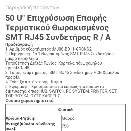
Περιγραφή προϊόντων
50 U" Επιχρύσωση Επαφής
Τερματικού Θωρακισμένος
SMT RJ45 Συνδετήρας R / A
Προδιαγραφή
1, Αριθμός εξαρτήματος :MJ88-B011-GRCNS2
2, Περιγραφή : 1x 1 Θωρακισμένος SMT RJ45 Συνδετήρας,
μαύρο περίβλημα
Τοποθέτηση Δεξιάς Γωνίας, Καρτέλα πάνωχαμηλού
προφίλRJ45
3, Τύπος εξαρτήματος: SMT RJ45 Συνδετήρας PCB Χαμηλού
προφίλ
4, Ένδειξη κατάστασης : Καμία
5, Εφαρμογή : Χρησιμοποιείται ευρέως για προϊόντα
δικτύωσης, όπως HUB, SWITCH, PC SYSTEM, PRINTER, SET
TOP BOX ΚΑΙ ΟΥΤΩ ΚΑΘΕΞΗΣ.
Φυσικά χαρακτηριστικά
Φυσικά
Χρώμα-Ρητίνη:
Μαύρο
Αντοχή(κύκλοι σύνδεσης
750
max):