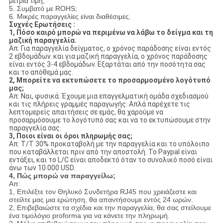
μέτρια τιμή;
5. Συμβατό με ROHS;
6. Μικρές παραγγελίες είναι διαθέσιμες.
Συχνές Ερωτήσεις :
1, Πόσο καιρό μπορώ να περιμένω να λάβω το δείγμα και τη
μαζική παραγγελία.
Απ: Για παραγγελία δείγματος, ο χρόνος παράδοσης είναι εντός
2 εβδομάδων. και για μαζική παραγγελία, ο χρόνος παράδοσης
είναι εντός 3-4 εβδομάδων. Εξαρτάται από την ποσότητα σας
και το απόθεμά μας.
2, Μπορείτε να εκτυπώσετε το προσαρμοσμένο λογότυπό
μας;
Απ: Ναι, φυσικά. Έχουμε μια επαγγελματική ομάδα σχεδιασμού
και τις πλήρεις γραμμές παραγωγής. Απλά παρέχετε τις
λεπτομερείς απαιτήσεις σε εμάς, θα χαρούμε να
προσαρμόσουμε το λογότυπό σας και να το εκτυπώσουμε στην
παραγγελία σας.
3, Ποιοι είναι οι όροι πληρωμής σας;
Απ: T/T 30% προκαταβολή με την παραγγελία και το υπόλοιπο
που καταβάλλεται πριν από την αποστολή. Το Paypal είναι
εντάξει, και το L/C είναι αποδεκτό όταν το συνολικό ποσό είναι
άνω των 10.000 USD.
4, Πώς μπορώ να παραγγείλω;
Απ:
1, Επιλέξτε τον Θηλυκό Συνδετήρα RJ45 που χρειάζεστε και
στείλτε μας μια ερώτηση, θα απαντήσουμε εντός 24 ωρών.
2, Επιβεβαιώστε τα σχέδια και την παραγγελία, θα σας στείλουμε
ένα τιμολόγιο proforma για να κάνετε την πληρωμή.