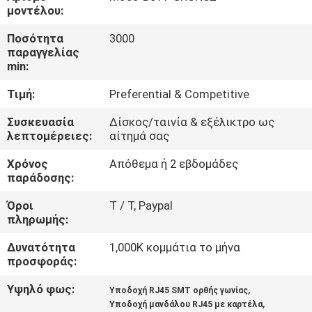
ΈΛΕΓΧΟΣ
μοντέλου:
Ποσότητα
3000
ΜΑΣ
παραγγελίας
min:
ΕΛΆΤΕ
Τιμή:
Preferential & Competitive
ΣΕ
ΕΠΑΦΉ
Συσκευασία
Δίσκος/ταινία & εξέλικτρο ως
λεπτομέρειες:
αίτημά σας
ΜΕ
Χρόνος
Απόθεμα ή 2 εβδομάδες
παράδοσης:
ΖΗΤΉΣΤΕ
Όροι
T / Τ, Paypal
ΈΝΑ
πληρωμής:
ΑΠΌΣΠΑΣΜΑ
Δυνατότητα
1,000K κομμάτια το μήνα
προσφοράς:
SITEMAP
Υψηλό φως:
,
Υποδοχή RJ45 SMT ορθής γωνίας
,
Υποδοχή μανδάλου RJ45 με καρτέλα