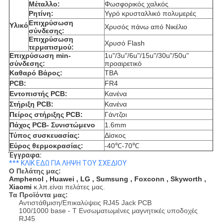
Μέταλλο:
Φωσφορικός χαλκός
Ρητίνη:
Υγρό κρυσταλλικό πολυμερές
Επιχρύσωση
Υλικό
Χρυσός πάνω από Νικέλιο
σύνδεσης:
Επιχρύσωση
Χρυσό Flash
τερματισμού:
Επιχρύσωση min-
1u"/3u"/6u"/15u"/30u"/50u"
σύνδεσης:
προαιρετικό
Καθαρό Βάρος:
TBA
PCB:
FR4
Εντοπιστής PCB:
Κανένα
Στήριξη PCB:
Κανένα
Πείρος στήριξης PCB:
Γάντζοι
Πάχος PCB- Συνιστώμενο
1.6mm
Τύπος συσκευασίας:
Δίσκος
Εύρος θερμοκρασίας:
-40℃-70℃
Έγγραφα:
*** ΚΛΙΚ ΕΔΩ ΓΙΑ ΛΗΨΗ ΤΟΥ ΣΧΕΔΙΟΥ
Ο Πελάτης μας:
Amphenol , Huawei , LG , Sumsung , Foxconn , Skyworth ,
Xiaomi
κ.λπ.
είναι πελάτες μας.
Τα Προϊόντα μας:
Αντιστάθμιση/Επικαλύψεις RJ45 Jack PCB
100/1000 base - T Ενσωματωμένες μαγνητικές υποδοχές
RJ45