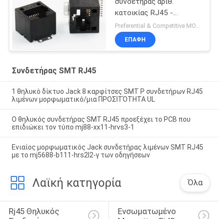
συνδετήρας αριθ.
κατοικίας RJ45 -
προστατευτικό κάλυμμα
Preferential & Competitive MOQ:2000
Shell για τις πλήμνες/
ΕΠΑΦΉ
δρομολογητής
Συνδετήρας SMT RJ45
1 θηλυκό δίκτυο Jack 8 καρφίτσες SMT Ρ συνδετήρων RJ45
λιμένων μορφωματικό/μια ΠΡΟΣΙΤΌΤΗΤΑ UL
Ο θηλυκός συνδετήρας SMT RJ45 προεξέχει το PCB που
επιδιώκει τον τύπο mj88-xx11-hrvs3-1
Ενιαίος μορφωματικός Jack συνδετήρας λιμένων SMT RJ45
με το mj5688-b111-hrs2l2-γ των οδηγήσεων
Λαϊκή κατηγορία
Όλα
Rj45 Θηλυκός 
Ενσωματωμένο 