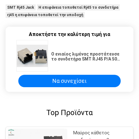
SMT Rj45 Jack
Η επιφάνεια τοποθετεί Rj45 το συνδετήρα
rj45 η επιφάνεια τοποθετεί την υποδοχή
Αποκτήστε την καλύτερη τιμή για
Ο ενιαίος λιμένας προστάτευσε
το συνδετήρα SMT RJ45 Ρ/Α 50
τερματικό επαφών χρυσής
επένδυσης του U»
Να συνεχίσει
Top Προϊόντα
Μαύρος κάθετος