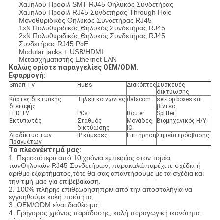
Χαμηλού Προφίλ SMT RJ45 Θηλυκός Συνδετήρας
Χαμηλού Προφίλ RJ45 Συνδετήρας Through Hole
Μονοθυριδικός Θηλυκός Συνδετήρας RJ45
1xN Πολυθυριδικός Θηλυκός Συνδετήρας RJ45
2xN Πολυθυριδικός Θηλυκός Συνδετήρας RJ45
Συνδετήρας RJ45 PoE
Modular jacks + USB/HDMI
Μετασχηματιστής Ethernet LAN
Καλώς ορίστε παραγγελίες OEM/ODM.
Εφαρμογή:
Smart TV
HUBs
Διακόπτες
Συσκευές
δικτύωσης
Κάρτες δικτυακής
Τηλεπικοινωνίες
datacom
set-top boxes και
διεπαφής
βίντεο
LED TV
PCs
Router
Splitter
Εκτυπωτές
Σταθμός
Μονάδες
Βιομηχανικός Η/Υ
δικτύωσης
IO
Διαδίκτυο των
IP κάμερες
Επιτήρηση
Σημεία πρόσβασης
Πραγμάτων
Το πλεονέκτημά μας:
1. Περισσότερο από 10 χρόνια εμπειρίας στον τομέα
τωνΘηλυκών RJ45
Συνδετήρων
, παρακαλώ
παρέχετε σχέδια ή
αριθμό εξαρτήματος,
τότε θα σας απαντήσουμε με τα σχέδια και
την τιμή μας για επιβεβαίωση.
2. 100% πλήρης επιθεώρησηπριν από την αποστολήγια να
εγγυηθούμε καλή ποιότητα;
3. OEM/ODM είναι διαθέσιμα;
4. Γρήγορος χρόνος παράδοσης, καλή παραγωγική ικανότητα,