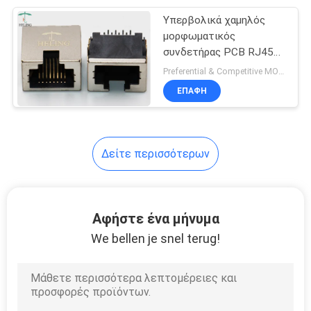
ευθυγραμμίζεται
Υπερβολικά χαμηλός
21
μορφωματικός
RJ45 ενιαίος
συνδετήρας PCB RJ45
όφσετ σχεδιαγράμματος
Preferential & Competitive MOQ:1000
λιμένας
Cat5 μέσω του
ΕΠΑΦΉ
μονταρίσματος τρυπών
Δείτε περισσότερων
40
rj45 πολλαπλάσιοι
Αφήστε ένα μήνυμα
συνδετήρες
We bellen je snel terug!
λιμένων