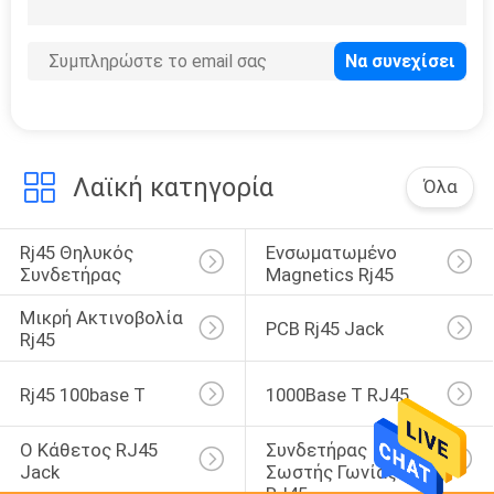
39
Συνδετήρας SMT
RJ45
Λαϊκή κατηγορία
Όλα
Rj45 Θηλυκός 
Ενσωματωμένο 
20
Συνδετήρας
Magnetics Rj45
rj45 μέσω του
Μικρή Ακτινοβολία 
PCB Rj45 Jack
συνδετήρα τρυπών
Rj45
Rj45 100base Τ
1000Base Τ RJ45
Ο Κάθετος RJ45 
Συνδετήρας 
Jack
Σωστής Γωνίας 
12
RJ45