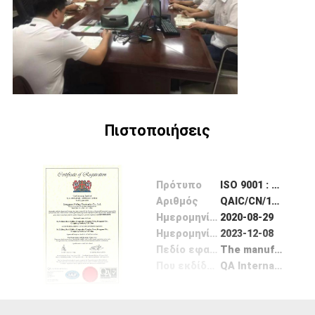
ΈΛΕΓΧΟΣ
ΜΑΣ
ΕΛΆΤΕ
ΣΕ
ΕΠΑΦΉ
Πιστοποιήσεις
ΜΕ
Πρότυπο
ISO 9001 : 2015
ΖΗΤΉΣΤΕ
Αριθμός
QAIC/CN/145427
ΈΝΑ
Ημερομηνία Έκδοσης
2020-08-29
Ημερομηνία λήξης
2023-12-08
ΑΠΌΣΠΑΣΜΑ
Πεδίο εφαρμογής / Range
The manufacture of Electronic Connectors
Που εκδίδονται από
QA International
SITEMAP