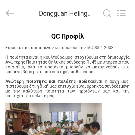
Co.,
Ltd..
All
Dongguan Heling Electronic Co., Ltd. Ποιοτικός έλεγχος
Rights
Reserved.
Developed
by
ΣΠΊΤΙ
ECER
QC Προφίλ
Είμαστε πιστοποιημένος κατασκευαστής ISO9001:2008.
ΠΡΟΪΌΝΤΑ
Η ποιότητα είναι η κουλτούρα μας, στοχεύουμε στη δημιουργία
Ανώτερης Ποιότητας Θηλυκής σύνδεσης RJ45 με υπηρεσία που
ταιριάζει, όλα τα προϊόντα μπορούν να μετακινηθούν στο
ΠΕΡΊΠΟΥ
επόμενο βήμα μετά από αυστηρή επιθεώρηση.
ΕΜΕΊΣ
Ανώτερη ποιότητα και πελάτης πρώτα
είναι η αρχή μας,
πιστεύουμε ότι η δική μας επιτυχία είναι άρρηκτα συνδεδεμένη
με την καλύτερη ποιότητα των προϊόντων μας και την
επιτυχία του πελάτη μας.
ΓΎΡΟΣ
ΕΡΓΟΣΤΑΣΊΩΝ
ΠΟΙΟΤΙΚΌΣ