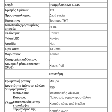
Σειρά:
Εναρμόδιο SMT RJ45
Αριθμός λιμένων:
1x1
Προσανατολισμός:
Δικιά γωνία
Τύπος πιν:
Τυρίχτρα THT
Τοποθεσίες/φορτωμένες
8P8C
επαφές:
Κλείδωμα:
Επάνω
Φώτα LED:
Κανένα
Ασπίδα:
Ναι.
Τζακ Χάιτ:
13.2mm
Μαγνητικό:
Κανένα
Κατηγορία επιδόσεων:
/
Δυναμικό μέσω Ethernet
Χωρίς PoE
((PoE):
Επιστήμη
Χρωματική ρητίνη:
Μαύρο
Δυνατότητα (μέγιστοι κύκλοι
750
ζευγαρώματος):
Μεταλλικό:
Φωσφορικός χάλκινος
Καύσιμα:
Πολυμερές υγρών κρυστάλλων
Επικοινωνία με την
Υλικό
Χρυσός πάνω από Νικέλιο
επικάλυψη:
Τερματισμός της
Χρυσός Φλας