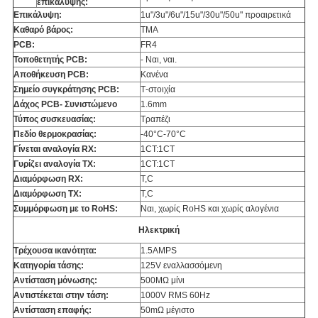
επικάλυψης:
Επικάλυψη:
1u"/3u"/6u"/15u"/30u"/50u" προαιρετικά
Καθαρό βάρος:
ΤΜΑ
PCB:
FR4
Τοποθετητής PCB:
- Ναι, ναι.
Αποθήκευση PCB:
Κανένα
Σημείο συγκράτησης PCB:
Τ-στοιχία
Δάχος PCB- Συνιστώμενο
1.6mm
Τύπος συσκευασίας:
Τραπέζι
Πεδίο θερμοκρασίας:
-40°C-70°C
Γίνεται αναλογία RX:
1CT:1CT
Γυρίζει αναλογία TX:
1CT:1CT
Διαμόρφωση RX:
T,C
Διαμόρφωση TX:
T,C
Συμμόρφωση με το RoHS:
Ναι, χωρίς RoHS και χωρίς αλογένια
Ηλεκτρική
Τρέχουσα ικανότητα:
1.5AMPS
Κατηγορία τάσης:
125V εναλλασσόμενη
Αντίσταση μόνωσης:
500MΩ μίνι
Αντιστέκεται στην τάση:
1000V RMS 60Hz
Αντίσταση επαφής:
50mΩ μέγιστο