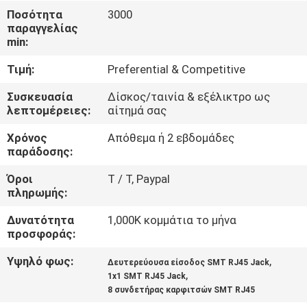
ΈΛΕΓΧΟΣ
Ποσότητα
3000
παραγγελίας
min:
ΜΑΣ
Τιμή:
Preferential & Competitive
ΕΛΆΤΕ
ΣΕ
Συσκευασία
Δίσκος/ταινία & εξέλικτρο ως
λεπτομέρειες:
αίτημά σας
ΕΠΑΦΉ
Χρόνος
Απόθεμα ή 2 εβδομάδες
ΜΕ
παράδοσης:
Όροι
T / Τ, Paypal
ΖΗΤΉΣΤΕ
πληρωμής:
ΈΝΑ
Δυνατότητα
1,000K κομμάτια το μήνα
ΑΠΌΣΠΑΣΜΑ
προσφοράς:
Υψηλό φως:
,
Δευτερεύουσα είσοδος SMT RJ45 Jack
,
SITEMAP
1x1 SMT RJ45 Jack
8 συνδετήρας καρφιτσών SMT RJ45