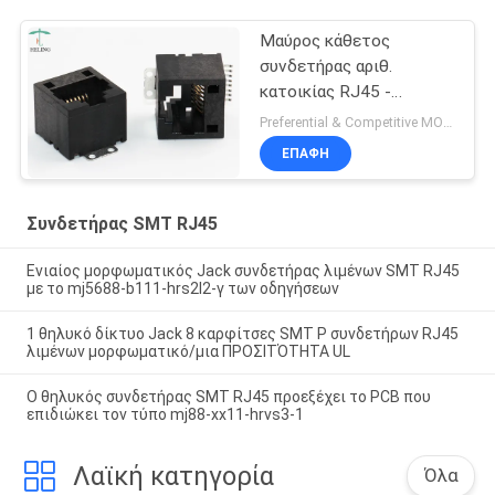
Μαύρος κάθετος
συνδετήρας αριθ.
κατοικίας RJ45 -
προστατευτικό κάλυμμα
Preferential & Competitive MOQ:2000
Shell για τις πλήμνες/
ΕΠΑΦΉ
δρομολογητής
Συνδετήρας SMT RJ45
Ενιαίος μορφωματικός Jack συνδετήρας λιμένων SMT RJ45
με το mj5688-b111-hrs2l2-γ των οδηγήσεων
1 θηλυκό δίκτυο Jack 8 καρφίτσες SMT Ρ συνδετήρων RJ45
λιμένων μορφωματικό/μια ΠΡΟΣΙΤΌΤΗΤΑ UL
Ο θηλυκός συνδετήρας SMT RJ45 προεξέχει το PCB που
επιδιώκει τον τύπο mj88-xx11-hrvs3-1
Λαϊκή κατηγορία
Όλα