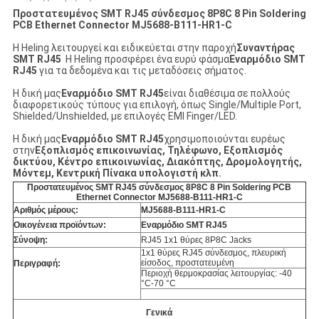
Προστατευμένος SMT RJ45 σύνδεσμος 8P8C 8 Pin Soldering
PCB Ethernet Connector MJ5688-B111-HR1-C
Η Heling λειτουργεί και ειδικεύεται στην παροχή
Συναντήρας
SMT RJ45
Η Heling προσφέρει ένα ευρύ φάσμα
Εναρμόδιο SMT
RJ45
για τα δεδομένα και τις μεταδόσεις σήματος.
Η δική μας
Εναρμόδιο SMT RJ45
είναι διαθέσιμα σε πολλούς
διαφορετικούς τύπους για επιλογή, όπως Single/Multiple Port,
Shielded/Unshielded, με επιλογές EMI Finger/LED.
Η δική μας
Εναρμόδιο SMT RJ45
χρησιμοποιούνται ευρέως
στην
Εξοπλισμός επικοινωνίας, Τηλέφωνο, Εξοπλισμός
δικτύου, Κέντρο επικοινωνίας, Διακόπτης, Δρομολογητής,
Μόντεμ, Κεντρική Πίνακα υπολογιστή
κλπ.
Προστατευμένος SMT RJ45 σύνδεσμος 8P8C 8 Pin Soldering PCB
Ethernet Connector MJ5688-B111-HR1-C
Αριθμός μέρους:
MJ5688-B111-HR1-C
Οικογένεια προϊόντων:
Εναρμόδιο SMT RJ45
Σύνοψη:
RJ45 1x1 θύρες 8P8C Jacks
1x1 θύρες RJ45 σύνδεσμος, πλευρική
είσοδος, προστατευμένη
Περιγραφή:
Περιοχή θερμοκρασίας λειτουργίας: -40
°C-70 °C
Γενικά