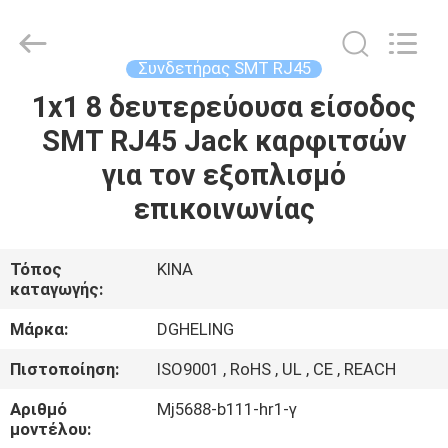
Heling
Electronic
Co.,
Ltd..
All
Συνδετήρας SMT RJ45
Rights
Reserved.
Developed
1x1 8 δευτερεύουσα είσοδος
ΣΠΊΤΙ
by
ECER
SMT RJ45 Jack καρφιτσών
ΠΡΟΪΌΝΤΑ
για τον εξοπλισμό
επικοινωνίας
ΠΕΡΊΠΟΥ
ΕΜΕΊΣ
Τόπος
ΚΙΝΑ
καταγωγής:
ΓΎΡΟΣ
Μάρκα:
DGHELING
ΕΡΓΟΣΤΑΣΊΩΝ
Πιστοποίηση:
ISO9001 , RoHS , UL , CE , REACH
Αριθμό
Mj5688-b111-hr1-γ
ΠΟΙΟΤΙΚΌΣ
μοντέλου: