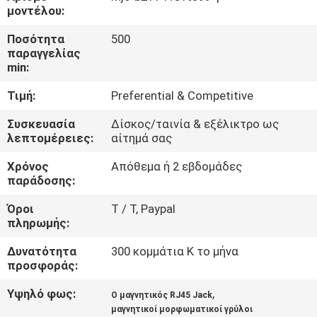
ΈΛΕΓΧΟΣ
μοντέλου:
Ποσότητα
500
ΜΑΣ
παραγγελίας
min:
ΕΛΆΤΕ
Τιμή:
Preferential & Competitive
ΣΕ
ΕΠΑΦΉ
Συσκευασία
Δίσκος/ταινία & εξέλικτρο ως
λεπτομέρειες:
αίτημά σας
ΜΕ
Χρόνος
Απόθεμα ή 2 εβδομάδες
παράδοσης:
ΖΗΤΉΣΤΕ
Όροι
T / Τ, Paypal
ΈΝΑ
πληρωμής:
ΑΠΌΣΠΑΣΜΑ
Δυνατότητα
300 κομμάτια Κ το μήνα
προσφοράς:
SITEMAP
Υψηλό φως:
,
Ο μαγνητικός RJ45 Jack
μαγνητικοί μορφωματικοί γρύλοι