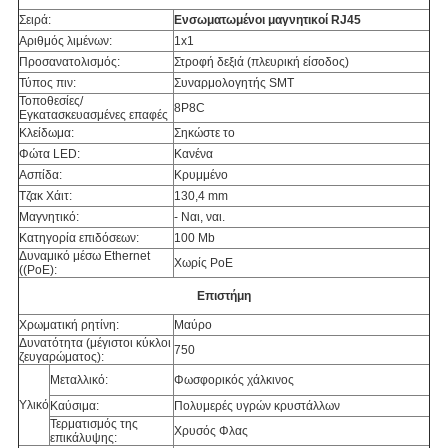
Σειρά:
Ενσωματωμένοι μαγνητικοί RJ45
Αριθμός λιμένων:
1x1
Προσανατολισμός:
Στροφή δεξιά (πλευρική είσοδος)
Τύπος πιν:
Συναρμολογητής SMT
Τοποθεσίες/
8P8C
Εγκατασκευασμένες επαφές
Κλείδωμα:
Σηκώστε το
Φώτα LED:
Κανένα
Ασπίδα:
Κρυμμένο
Τζακ Χάιτ:
130,4 mm
Μαγνητικό:
- Ναι, ναι.
Κατηγορία επιδόσεων:
100 Mb
Δυναμικό μέσω Ethernet
Χωρίς PoE
((PoE):
Επιστήμη
Χρωματική ρητίνη:
Μαύρο
Δυνατότητα (μέγιστοι κύκλοι
750
ζευγαρώματος):
Μεταλλικό:
Φωσφορικός χάλκινος
Υλικό
Καύσιμα:
Πολυμερές υγρών κρυστάλλων
Τερματισμός της
Χρυσός Φλας
επικάλυψης: