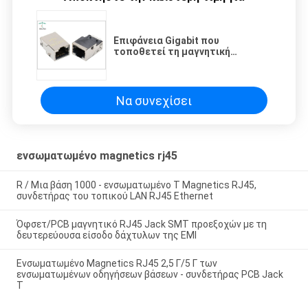
Επιφάνεια Gigabit που
τοποθετεί τη μαγνητική
μορφωματική δευτερεύουσα
είσοδο προστατευμένη η
ορείχαλκος Shell γρύλων
Να συνεχίσει
ενσωματωμένο magnetics rj45
R / Μια βάση 1000 - ενσωματωμένο Τ Magnetics RJ45,
συνδετήρας του τοπικού LAN RJ45 Ethernet
Όφσετ/PCB μαγνητικό RJ45 Jack SMT προεξοχών με τη
δευτερεύουσα είσοδο δάχτυλων της EMI
Ενσωματωμένο Magnetics RJ45 2,5 Γ/5 Γ των
ενσωματωμένων οδηγήσεων βάσεων - συνδετήρας PCB Jack
Τ