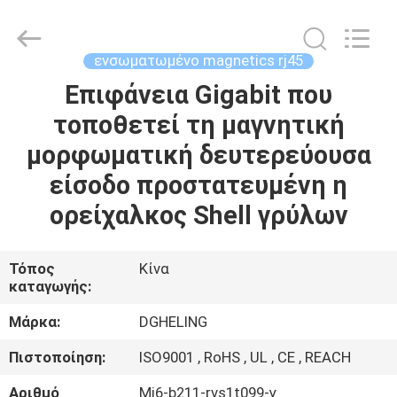
Co.,
Ltd..
All
Rights
Reserved.
ενσωματωμένο magnetics rj45
Developed
by
Επιφάνεια Gigabit που
ΣΠΊΤΙ
ECER
τοποθετεί τη μαγνητική
ΠΡΟΪΌΝΤΑ
μορφωματική δευτερεύουσα
είσοδο προστατευμένη η
ΠΕΡΊΠΟΥ
ορείχαλκος Shell γρύλων
ΕΜΕΊΣ
Τόπος
Κίνα
καταγωγής:
ΓΎΡΟΣ
ΕΡΓΟΣΤΑΣΊΩΝ
Μάρκα:
DGHELING
Πιστοποίηση:
ISO9001 , RoHS , UL , CE , REACH
ΠΟΙΟΤΙΚΌΣ
Αριθμό
Mj6-b211-rvs1t099-γ