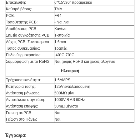
Επικάλυψη:
6"/15"/30" προαιρετικά
Καθαρό βάρος:
ΤΜΑ
PCB:
FR4
Τοποθετητής PCB:
- Ναι, ναι.
Αποθήκευση PCB:
Κανένα
Σημείο συγκράτησης PCB:
Τ-στοιχία
Δάχος PCB- Συνιστώμενο
1.6mm
Τύπος συσκευασίας:
Τραπέζι
Πεδίο θερμοκρασίας:
-40°C-70°C
Συμμόρφωση με το RoHS
Ναι, χωρίς RoHS και χωρίς αλογένια
Ηλεκτρική
Τρέχουσα ικανότητα:
1.5AMPS
Κατηγορία τάσης:
125V εναλλασσόμενη
Αντίσταση μόνωσης:
500MΩ μίνι
Αντιστέκεται στην τάση:
1000V RMS 60Hz
Αντίσταση επαφής:
50mΩ μέγιστο
Γείωση σε PCB:
Ναι.
Γείωση στο Πάνελ:
Ναι.
Έγγραφα: