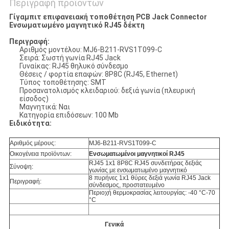
Περιγραφή προϊόντων
Γίγαμπιτ επιφανειακή τοποθέτηση PCB Jack Connector
Ενσωματωμένο μαγνητικό RJ45 δέκτη
Περιγραφή:
Αριθμός μοντέλου: MJ6-B211-RVS1T099-C
Σειρά: Σωστή γωνία RJ45 Jack
Γυναίκας: RJ45 θηλυκό σύνδεσμο
Θέσεις / φορτία επαφών: 8P8C (RJ45, Ethernet)
Τύπος τοποθέτησης: SMT
Προσανατολισμός κλειδαριού: δεξιά γωνία (πλευρική
είσοδος)
Μαγνητικά: Ναι
Κατηγορία επιδόσεων: 100 Mb
Ειδικότητα:
Αριθμός μέρους:
MJ6-B211-RVS1T099-C
Οικογένεια προϊόντων:
Ενσωματωμένοι μαγνητικοί RJ45
RJ45 1x1 8P8C RJ45 συνδετήρας δεξιάς
Σύνοψη:
γωνίας με ενσωματωμένο μαγνητικό
8 πυρήνες 1x1 θύρες δεξιά γωνία RJ45 Jack
Περιγραφή:
σύνδεσμος, προστατευμένο
Περιοχή θερμοκρασίας λειτουργίας: -40 °C-70
°C
Γενικά