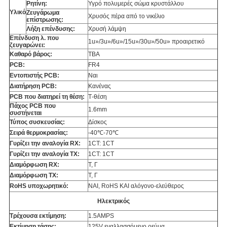
Ρητίνη:
Υγρό πολυμερές σώμα κρυστάλλου
Υλικό
Ζευγάρωμα
Χρυσός πέρα από το νικέλιο
επίστρωσης:
Λήξη επένδυσης:
Χρυσή λάμψη
Επένδυση λ. που
1u»/3u»/6u»/15u»/30u»/50u» προαιρετικό
ζευγαρώνει:
Καθαρό βάρος:
TBA
PCB:
FR4
Εντοπιστής PCB:
Ναι
Διατήρηση PCB:
Κανένας
PCB που διατηρεί τη θέση:
Τ-θέση
Πάχος PCB που
1.6mm
συστήνεται
Τύπος συσκευσίας:
Δίσκος
Σειρά θερμοκρασίας:
-40℃-70℃
Γυρίζει την αναλογία RX:
1CT: 1CT
Γυρίζει την αναλογία TX:
1CT: 1CT
Διαμόρφωση RX:
Τ, Γ
Διαμόρφωση TX:
Τ, Γ
RoHS υποχωρητικό:
ΝΑΙ, RoHS ΚΑΙ αλόγονο-ελεύθερος
Ηλεκτρικός
Τρέχουσα εκτίμηση:
1.5AMPS
Εκτίμηση τάσης:
125V εναλλασσόμενο ρεύμα