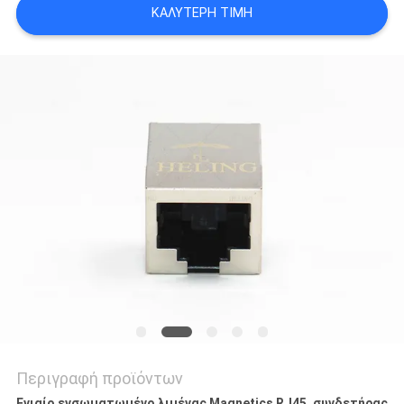
ΚΑΛΎΤΕΡΗ ΤΙΜΉ
ΠΟΛΙΤΙΚΉ
ΑΠΟΡΡΉΤΟΥ
Περιγραφή προϊόντων
Ενιαίο ενσωματωμένο λιμένας Magnetics RJ45, συνδετήρας