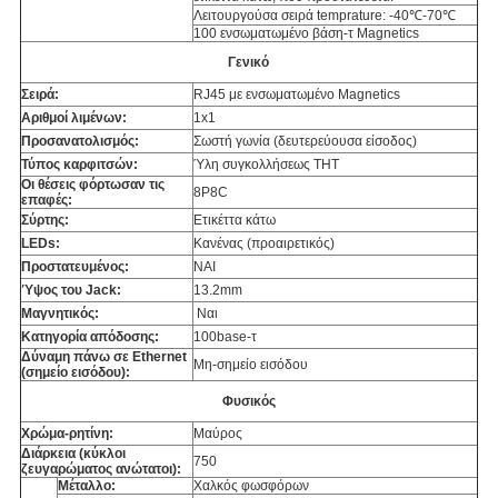
Λειτουργούσα σειρά temprature: -40℃-70℃
100 ενσωματωμένο βάση-τ Magnetics
Γενικό
Σειρά:
RJ45 με ενσωματωμένο Magnetics
Αριθμοί λιμένων:
1x1
Προσανατολισμός:
Σωστή γωνία (δευτερεύουσα είσοδος)
Τύπος καρφιτσών:
Ύλη συγκολλήσεως THT
Οι θέσεις φόρτωσαν τις
8P8C
επαφές:
Σύρτης:
Ετικέττα κάτω
LEDs:
Κανένας (προαιρετικός)
Προστατευμένος:
ΝΑΙ
Ύψος του Jack:
13.2mm
Μαγνητικός:
Ναι
Κατηγορία απόδοσης:
100base-τ
Δύναμη πάνω σε Ethernet
Μη-σημείο εισόδου
(σημείο εισόδου):
Φυσικός
Χρώμα-ρητίνη:
Μαύρος
Διάρκεια (κύκλοι
750
ζευγαρώματος ανώτατοι):
Μέταλλο:
Χαλκός φωσφόρων