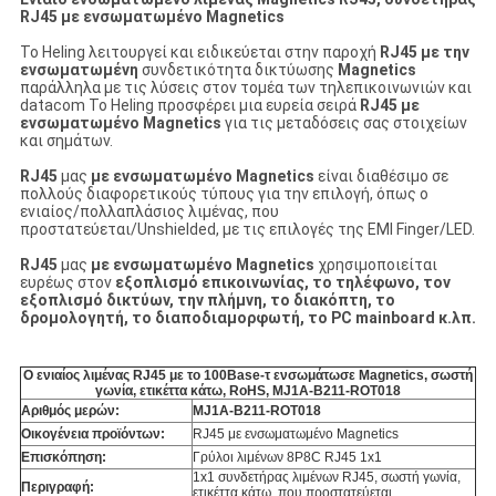
RJ45 με ενσωματωμένο Magnetics
Το Heling λειτουργεί και ειδικεύεται στην παροχή
RJ45 με την
ενσωματωμένη
συνδετικότητα δικτύωσης
Magnetics
παράλληλα με τις λύσεις στον τομέα των τηλεπικοινωνιών και
datacom Το Heling προσφέρει μια ευρεία σειρά
RJ45 με
ενσωματωμένο Magnetics
για τις μεταδόσεις σας στοιχείων
και σημάτων.
RJ45
μας
με ενσωματωμένο Magnetics
είναι διαθέσιμο σε
πολλούς διαφορετικούς τύπους για την επιλογή, όπως ο
ενιαίος/πολλαπλάσιος λιμένας, που
προστατεύεται/Unshielded, με τις επιλογές της EMI Finger/LED.
RJ45
μας
με ενσωματωμένο Magnetics
χρησιμοποιείται
ευρέως στον
εξοπλισμό επικοινωνίας, το τηλέφωνο, τον
εξοπλισμό δικτύων, την πλήμνη, το διακόπτη, το
δρομολογητή, το διαποδιαμορφωτή, το PC mainboard κ.λπ.
Ο ενιαίος λιμένας RJ45 με το 100Base-τ ενσωμάτωσε Magnetics, σωστή
γωνία, ετικέττα κάτω, RoHS, MJ1A-B211-ROT018
Αριθμός μερών:
MJ1A-B211-ROT018
Οικογένεια προϊόντων:
RJ45 με ενσωματωμένο Magnetics
Επισκόπηση:
Γρύλοι λιμένων 8P8C RJ45 1x1
1x1 συνδετήρας λιμένων RJ45, σωστή γωνία,
Περιγραφή:
ετικέττα κάτω, που προστατεύεται