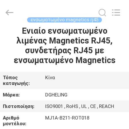
Electronic
Co.,
Ltd..
All
Rights
ενσωματωμένο magnetics rj45
Reserved.
Developed
by
Ενιαίο ενσωματωμένο
ΣΠΊΤΙ
ECER
λιμένας Magnetics RJ45,
ΠΡΟΪΌΝΤΑ
συνδετήρας RJ45 με
ενσωματωμένο Magnetics
ΠΕΡΊΠΟΥ
ΕΜΕΊΣ
Τόπος
Κίνα
καταγωγής:
ΓΎΡΟΣ
Μάρκα:
DGHELING
ΕΡΓΟΣΤΑΣΊΩΝ
Πιστοποίηση:
ISO9001 , RoHS , UL , CE , REACH
Αριθμό
MJ1A-B211-ROT018
ΠΟΙΟΤΙΚΌΣ
μοντέλου: