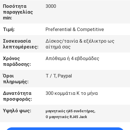
ΈΛΕΓΧΟΣ
Ποσότητα
3000
παραγγελίας
min:
ΜΑΣ
Τιμή:
Preferential & Competitive
ΕΛΆΤΕ
ΣΕ
Συσκευασία
Δίσκος/ταινία & εξέλικτρο ως
λεπτομέρειες:
αίτημά σας
ΕΠΑΦΉ
Χρόνος
Απόθεμα ή 4 εβδομάδες
ΜΕ
παράδοσης:
Όροι
T / Τ, Paypal
ΖΗΤΉΣΤΕ
πληρωμής:
ΈΝΑ
Δυνατότητα
300 κομμάτια Κ το μήνα
ΑΠΌΣΠΑΣΜΑ
προσφοράς:
Υψηλό φως:
,
μαγνητικός rj45 συνδετήρας
SITEMAP
Ο μαγνητικός RJ45 Jack