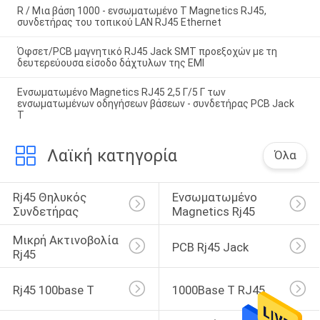
R / Μια βάση 1000 - ενσωματωμένο Τ Magnetics RJ45,
συνδετήρας του τοπικού LAN RJ45 Ethernet
Όφσετ/PCB μαγνητικό RJ45 Jack SMT προεξοχών με τη
δευτερεύουσα είσοδο δάχτυλων της EMI
Ενσωματωμένο Magnetics RJ45 2,5 Γ/5 Γ των
ενσωματωμένων οδηγήσεων βάσεων - συνδετήρας PCB Jack
Τ
Λαϊκή κατηγορία
Όλα
Rj45 Θηλυκός 
Ενσωματωμένο 
Συνδετήρας
Magnetics Rj45
Μικρή Ακτινοβολία 
PCB Rj45 Jack
Rj45
Rj45 100base Τ
1000Base Τ RJ45