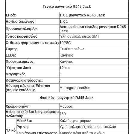
Γενικό μαγνητικό RJ45 Jack
Σειρά:
1 X 1 μαγνητικό RJ45 Jack
Αριθμοί λιμένων:
1 X 1
Δευτερεύουσα είσοδος μαγνητικό RJ45
Προσανατολισμός:
Jack
Τύπος καρφιτσών:
Ύλη συγκολλήσεως SMT
Οι θέσεις φόρτωσαν τις επαφές:
10P8C
Σύρτης:
Ετικέττα επάνω
LEDs:
Κανένας
Προστατευμένος:
Κανένας
Ύψος του Jack:
12mm
Μαγνητικός:
/
Κατηγορία απόδοσης:
/
Δύναμη πάνω σε Ethernet
Μη-σημείο εισόδου
(σημείο εισόδου):
Φυσικός - μαγνητικό RJ45 Jack
Χρώμα-ρητίνη:
Μαύρος
Διάρκεια (κύκλοι ζευγαρώματος
750
ανώτατοι):
Μέταλλο:
Χαλκός φωσφόρων
Ρητίνη:
Υγρό πολυμερές σώμα κρυστάλλου
Υλικό
Ζευγάρωμα επίστρωσης:
Χρυσός πέρα από το νικέλιο