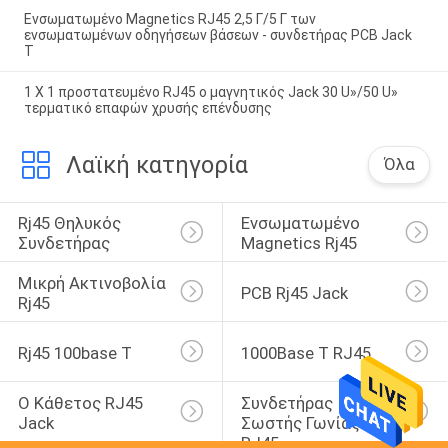
Ενσωματωμένο Magnetics RJ45 2,5 Γ/5 Γ των
ενσωματωμένων οδηγήσεων βάσεων - συνδετήρας PCB Jack
Τ
1 X 1 προστατευμένο RJ45 ο μαγνητικός Jack 30 U»/50 U»
τερματικό επαφών χρυσής επένδυσης
Λαϊκή κατηγορία
Όλα
Rj45 Θηλυκός 
Ενσωματωμένο 
Συνδετήρας
Magnetics Rj45
Μικρή Ακτινοβολία 
PCB Rj45 Jack
Rj45
Rj45 100base Τ
1000Base Τ RJ45
Ο Κάθετος RJ45 
Συνδετήρας 
Jack
Σωστής Γωνίας 
RJ45