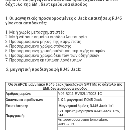
δάχτυλο της EMI, δευτερεύουσα είσοδος
1.
Οι μαγνητικές προσαρμοσμένες ο Jack απαιτήσεις RJ45
γίνονται αποδεκτές:
1. Με ή χωρίς μετασχηματιστές
2. Με ή withour σημείου εισόδου λειτουργία
3. Προσαρμοσμένο μήκος της καρφίτσας
4. Προσαρμοσμένο χρώμα στέγασης
5. Προσαρμοσμένη χρυσή επένδυση περιοχής επαφών
6. Προσαρμοσμένο χρώμα δεικτών των οδηγήσεων
7. Προσαρμοσμένη εκτύπωση λογότυπων
2,
μαγνητική προδιαγραφή RJ45 Jack:
Όφσετ/PCB μαγνητικό RJ45 Jack προεξοχών SMT Με το δάχτυλο της
EMI, δευτερεύουσα είσοδος
Αριθμός μερών:
MJ6-B211-RVS2L1T003-1C
Οικογένεια προϊόντων:
1 X 1 μαγνητικό RJ45 Jack
Επισκόπηση:
Μαγνητικοί
λιμένες
RJ45 Jack
1x1
1x1 λιμένες
μαγνητικό RJ45 Jack
, R/A,
SMT
Περιγραφή:
Λειτουργούσα σειρά temprature:
-40℃-70℃