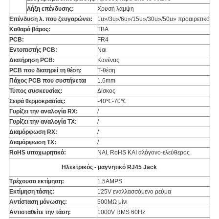
Λήξη επένδυσης:
Χρυσή λάμψη
Επένδυση λ. που ζευγαρώνει:
1u»/3u»/6u»/15u»/30u»/50u» προαιρετικό
Καθαρό βάρος:
TBA
PCB:
FR4
Εντοπιστής PCB:
Ναι
Διατήρηση PCB:
Κανένας
PCB που διατηρεί τη θέση:
Τ-θέση
Πάχος PCB που συστήνεται
1.6mm
Τύπος συσκευσίας:
Δίσκος
Σειρά θερμοκρασίας:
-40℃-70℃
Γυρίζει την αναλογία RX:
/
Γυρίζει την αναλογία TX:
/
Διαμόρφωση RX:
/
Διαμόρφωση TX:
/
RoHS υποχωρητικό:
ΝΑΙ, RoHS ΚΑΙ αλόγονο-ελεύθερος
Ηλεκτρικός - μαγνητικό RJ45 Jack
Τρέχουσα εκτίμηση:
1.5AMPS
Εκτίμηση τάσης:
125V εναλλασσόμενο ρεύμα
Αντίσταση μόνωσης:
500MΩ μίνι
Αντισταθείτε την τάση:
1000V RMS 60Hz