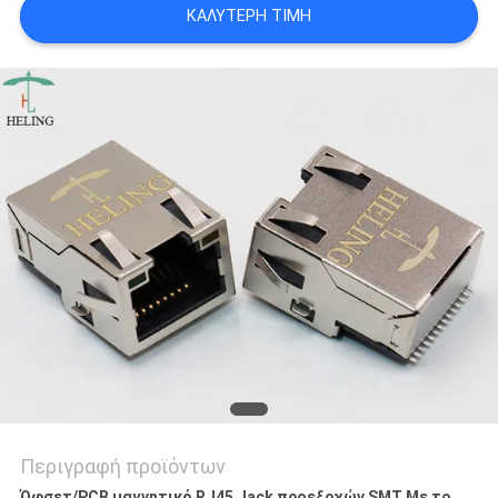
ΚΑΛΎΤΕΡΗ ΤΙΜΉ
ΠΟΛΙΤΙΚΉ
ΑΠΟΡΡΉΤΟΥ
Περιγραφή προϊόντων
Όφσετ/PCB μαγνητικό RJ45 Jack προεξοχών SMT Με το