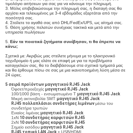
τιμολόγιο αιτήσεων για σας για να κάνουμε την πληρωμή.
3. Μόλις επιβεβαιώσουμε την πληρωμή σας, η διαταγή σας θα
αρχίσει και τελειωμένος με 3-4 εβδομάδες εξαρτάται από την
ποσότητά σας.
4. Στείλετε τα αγαθά σας από DHL/FedEx/UPS, ως αίτημά σας.
5. Θέση χρήσης πελατών συνέχειας τακτικά και μετά από την
υπηρεσία πωλήσεων
5.
Εάν τα ποιοτικά ζητήματα συνέβησαν, τι θα έπρεπε να
κάνω;
Σχετικά με: Ακριβώς μας στείλετε μήνυμα με το ηλεκτρονικό
ταχυδρομείο ή μας ελάτε σε επαφή με για τα προβλήματα
καταγγελιών σας, θα το διαβιβάσουμε στα σχετικά τμήματά μας
και θα έρθουμε πίσω σε σας με μια ικανοποιημένη λύση μέσα σε
24 ώρες.
5 σειρά προϊόντων μαγνητικού RJ45 Jack
Όφσετ/προεξοχές
μαγνητικό RJ45 Jack
100/1000 βάση - ενσωματωμένο Τ
μαγνητικό RJ45 Jack
Μικρή ακτινοβολία SMT
μαγνητικό RJ45 Jack
RJ45 πολλαπλάσιοι συνδετήρες λιμένων
μέσω του
συνδετήρα τρυπών
Ενιαίος λιμένας
μαγνητικό RJ45 Jack
1xN
10 συνδετήρας καρφιτσών RJ45
2xN
10 συνδετήρας καρφιτσών RJ45
Σημείο εισόδου
μαγνητικό RJ45 Jack
RJ45 τοπικό LAN Jack
+ USB/HDMI