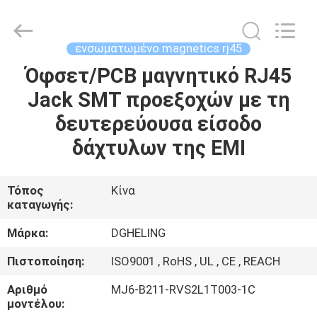
Electronic
Co.,
Ltd..
All
Rights
ενσωματωμένο magnetics rj45
Reserved.
Developed
by
Όφσετ/PCB μαγνητικό RJ45
ΣΠΊΤΙ
ECER
Jack SMT προεξοχών με τη
ΠΡΟΪΌΝΤΑ
δευτερεύουσα είσοδο
δάχτυλων της EMI
ΠΕΡΊΠΟΥ
ΕΜΕΊΣ
Τόπος
Κίνα
καταγωγής:
ΓΎΡΟΣ
Μάρκα:
DGHELING
ΕΡΓΟΣΤΑΣΊΩΝ
Πιστοποίηση:
ISO9001 , RoHS , UL , CE , REACH
Αριθμό
MJ6-B211-RVS2L1T003-1C
ΠΟΙΟΤΙΚΌΣ
μοντέλου: