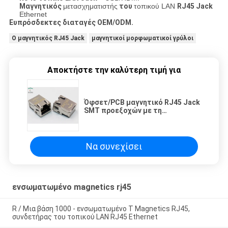
Μαγνητικός
μετασχηματιστής
του
τοπικού LAN
RJ45 Jack
Ethernet
Ευπρόσδεκτες διαταγές OEM/ODM.
Ο μαγνητικός RJ45 Jack
μαγνητικοί μορφωματικοί γρύλοι
Αποκτήστε την καλύτερη τιμή για
Όφσετ/PCB μαγνητικό RJ45 Jack
SMT προεξοχών με τη
δευτερεύουσα είσοδο δάχτυλων
της EMI
Να συνεχίσει
ενσωματωμένο magnetics rj45
R / Μια βάση 1000 - ενσωματωμένο Τ Magnetics RJ45,
συνδετήρας του τοπικού LAN RJ45 Ethernet