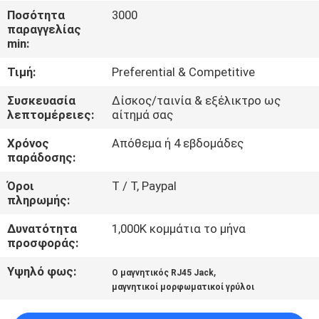
ΈΛΕΓΧΟΣ
Ποσότητα
3000
παραγγελίας
min:
ΜΑΣ
Τιμή:
Preferential & Competitive
ΕΛΆΤΕ
ΣΕ
Συσκευασία
Δίσκος/ταινία & εξέλικτρο ως
λεπτομέρειες:
αίτημά σας
ΕΠΑΦΉ
Χρόνος
Απόθεμα ή 4 εβδομάδες
ΜΕ
παράδοσης:
Όροι
T / Τ, Paypal
ΖΗΤΉΣΤΕ
πληρωμής:
ΈΝΑ
Δυνατότητα
1,000K κομμάτια το μήνα
ΑΠΌΣΠΑΣΜΑ
προσφοράς:
Υψηλό φως:
,
Ο μαγνητικός RJ45 Jack
SITEMAP
μαγνητικοί μορφωματικοί γρύλοι