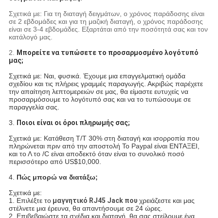
Σχετικά με: Για τη διαταγή δειγμάτων, ο χρόνος παράδοσης είναι
σε 2 εβδομάδες και για τη μαζική διαταγή, ο χρόνος παράδοσης
είναι σε 3-4 εβδομάδες. Εξαρτάται από την ποσότητά σας και τον
κατάλογό μας.
2.
Μπορείτε να τυπώσετε το προσαρμοσμένο λογότυπό
μας;
Σχετικά με: Ναι, φυσικά. Έχουμε μια επαγγελματική ομάδα
σχεδίου και τις πλήρεις γραμμές παραγωγής. Ακριβώς παρέχετε
την απαίτηση λεπτομερειών σε μας, θα είμαστε ευτυχείς να
προσαρμόσουμε το λογότυπό σας και να το τυπώσουμε σε
παραγγελία σας.
3.
Ποιοι είναι οι όροι πληρωμής σας;
Σχετικά με: Κατάθεση T/T 30% στη διαταγή και ισορροπία που
πληρώνεται πριν από την αποστολή Το Paypal είναι ΕΝΤΑΞΕΙ,
και το Λ το /C είναι αποδεκτό όταν είναι το συνολικό ποσό
περισσότερο από US$10,000.
4.
Πώς μπορώ να διατάξω;
Σχετικά με:
1. Επιλέξτε το
μαγνητικό RJ45 Jack που
χρειάζεστε και μας
στέλνετε μια έρευνα, θα απαντήσουμε σε 24 ώρες.
2. Επιβεβαιώστε τα σχέδια και διαταγή, θα σας στείλουμε ένα