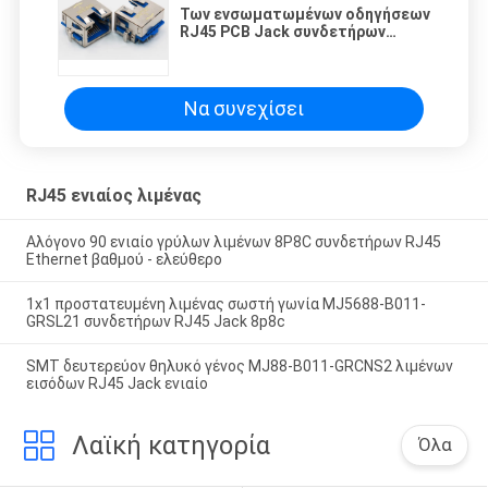
Των ενσωματωμένων οδηγήσεων
RJ45 PCB Jack συνδετήρων
λιμένας που προστατεύεται
ενιαίος με τις ετικέττες της EMI
Να συνεχίσει
RJ45 ενιαίος λιμένας
Αλόγονο 90 ενιαίο γρύλων λιμένων 8P8C συνδετήρων RJ45
Ethernet βαθμού - ελεύθερο
1x1 προστατευμένη λιμένας σωστή γωνία MJ5688-B011-
GRSL21 συνδετήρων RJ45 Jack 8p8c
SMT δευτερεύον θηλυκό γένος MJ88-B011-GRCNS2 λιμένων
εισόδων RJ45 Jack ενιαίο
Λαϊκή κατηγορία
Όλα