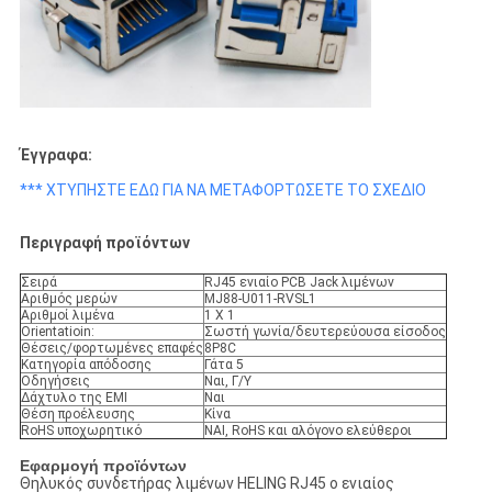
Έγγραφα:
*** ΧΤΥΠΗΣΤΕ ΕΔΩ ΓΙΑ ΝΑ ΜΕΤΑΦΟΡΤΩΣΕΤΕ ΤΟ ΣΧΕΔΙΟ
Περιγραφή προϊόντων
Σειρά
RJ45 ενιαίο PCB Jack λιμένων
Αριθμός μερών
MJ88-U011-RVSL1
Αριθμοί λιμένα
1 X 1
Orientatioin:
Σωστή γωνία/δευτερεύουσα είσοδος
Θέσεις/φορτωμένες επαφές
8P8C
Κατηγορία απόδοσης
Γάτα 5
Οδηγήσεις
Ναι, Γ/Υ
Δάχτυλο της EMI
Ναι
Θέση προέλευσης
Κίνα
RoHS υποχωρητικό
ΝΑΙ, RoHS και αλόγονο ελεύθεροι
Εφαρμογή προϊόντων
Θηλυκός συνδετήρας λιμένων HELING RJ45 ο ενιαίος