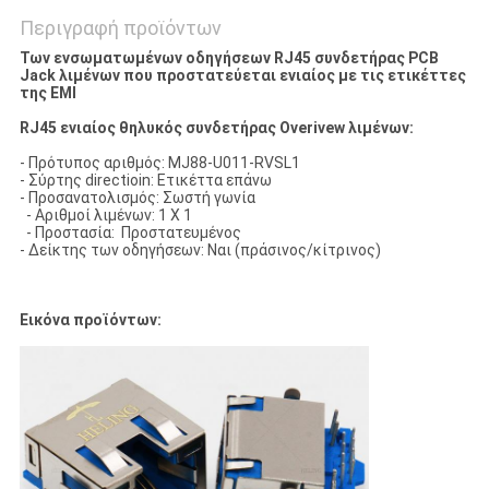
Περιγραφή προϊόντων
Των ενσωματωμένων οδηγήσεων RJ45 συνδετήρας PCB
Jack λιμένων που προστατεύεται ενιαίος με τις ετικέττες
της EMI
RJ45 ενιαίος θηλυκός συνδετήρας Overivew λιμένων:
- Πρότυπος αριθμός: MJ88-U011-RVSL1
- Σύρτης directioin: Ετικέττα επάνω
- Προσανατολισμός: Σωστή γωνία
- Αριθμοί λιμένων: 1 X 1
- Προστασία: Προστατευμένος
- Δείκτης των οδηγήσεων: Ναι (πράσινος/κίτρινος)
Εικόνα προϊόντων: