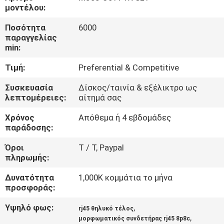
ΈΛΕΓΧΟΣ
μοντέλου:
Ποσότητα
6000
ΜΑΣ
παραγγελίας
min:
ΕΛΆΤΕ
Τιμή:
Preferential & Competitive
ΣΕ
ΕΠΑΦΉ
Συσκευασία
Δίσκος/ταινία & εξέλικτρο ως
λεπτομέρειες:
αίτημά σας
ΜΕ
Χρόνος
Απόθεμα ή 4 εβδομάδες
παράδοσης:
ΖΗΤΉΣΤΕ
Όροι
T / Τ, Paypal
ΈΝΑ
πληρωμής:
ΑΠΌΣΠΑΣΜΑ
Δυνατότητα
1,000K κομμάτια το μήνα
προσφοράς:
SITEMAP
Υψηλό φως:
,
rj45 θηλυκό τέλος
,
μορφωματικός συνδετήρας rj45 8p8c