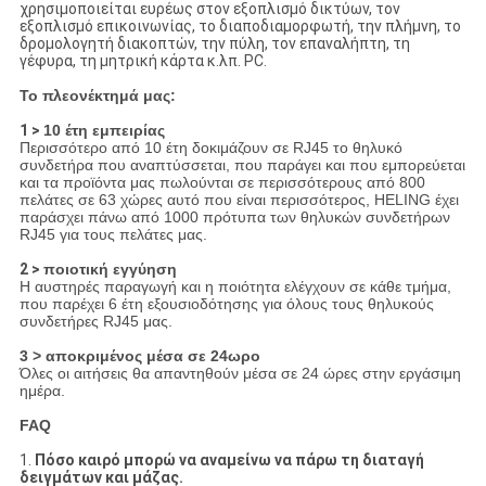
χρησιμοποιείται ευρέως στον εξοπλισμό δικτύων, τον
εξοπλισμό επικοινωνίας, το διαποδιαμορφωτή, την πλήμνη, το
δρομολογητή διακοπτών, την πύλη, τον επαναλήπτη, τη
γέφυρα, τη μητρική κάρτα κ.λπ. PC.
Το πλεονέκτημά μας:
1 >
10 έτη εμπειρίας
Περισσότερο από 10 έτη δοκιμάζουν σε RJ45 το θηλυκό
συνδετήρα που αναπτύσσεται, που παράγει και που εμπορεύεται
και τα προϊόντα μας πωλούνται σε περισσότερους από 800
πελάτες σε 63 χώρες αυτό που είναι περισσότερος, HELING έχει
παράσχει πάνω από 1000 πρότυπα των θηλυκών συνδετήρων
RJ45 για τους πελάτες μας.
2 >
ποιοτική εγγύηση
Η αυστηρές παραγωγή και η ποιότητα ελέγχουν σε κάθε τμήμα,
που παρέχει 6 έτη εξουσιοδότησης για όλους τους θηλυκούς
συνδετήρες RJ45 μας.
3 > αποκριμένος μέσα σε 24ωρο
Όλες οι αιτήσεις θα απαντηθούν μέσα σε 24 ώρες στην εργάσιμη
ημέρα.
FAQ
1.
Πόσο καιρό μπορώ να αναμείνω να πάρω τη διαταγή
δειγμάτων και μάζας.