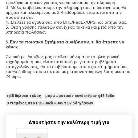
τιμολόγιο αιτήσεων για σας για να κάνουμε την πληρωμή.
3. Μόλις επιβεβαιώσουμε την πληρωμή σας, η διαταγή σας θα
αρχίσει και τελειωμένος με 3-4 εβδομάδες εξαρτάται από την
ποσότητά σας.
4. Στείλετε τα αγαθά σας από DHL/FedEx/UPS, ως αίτημά σας.
5. Θέση χρήσης πελατών συνέχειας τακτικά και μετά από την
υπηρεσία πωλήσεων
5.
Εάν τα ποιοτικά ζητήματα συνέβησαν, τι θα έπρεπε να
κάνω;
Σχετικά με: Ακριβώς μας στείλετε μήνυμα με το ηλεκτρονικό
ταχυδρομείο ή μας ελάτε σε επαφή με για τα προβλήματα
καταγγελιών σας, θα το διαβιβάσουμε στα σχετικά τμήματά μας
και θα έρθουμε πίσω σε σας με μια ικανοποιημένη λύση μέσα σε
24 ώρες.
rj45 θηλυκό τέλος
μορφωματικός συνδετήρας rj45 8p8c
Χτισμένος στο PCB Jack RJ45 των οδηγήσεων
Αποκτήστε την καλύτερη τιμή για