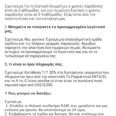
Σχετικά με: Για τη διαταγή δειγμάτων, ο χρόνος παράδοσης
είναι σε 2 εβδομάδες και για τη μαζική διαταγή, ο χρόνος
παράδοσης είναι σε 3-4 εβδομάδες. Εξαρτάται από την
ποσότητά σας και τον κατάλογό μας.
2.
Μπορείτε να τυπώσετε το προσαρμοσμένο λογότυπό
μας;
Σχετικά με: Ναι, φυσικά. Έχουμε μια επαγγελματική ομάδα
σχεδίου και τις πλήρεις γραμμές παραγωγής. Ακριβώς
παρέχετε την απαίτηση λεπτομερειών σε μας, θα είμαστε
ευτυχείς να προσαρμόσουμε το λογότυπό σας και να το
τυπώσουμε σε παραγγελία σας.
3,
τι είναι οι όροι πληρωμής σας;
Σχετικά με: Κατάθεση T/T 30% στη διαταγή και ισορροπία που
πληρώνεται πριν από την αποστολή Το Paypal είναι ΕΝΤΑΞΕΙ,
και το Λ το /C είναι αποδεκτό όταν είναι το συνολικό ποσό
περισσότερο από US$10,000.
4.
Πώς μπορώ να διατάξω;
Σχετικά με:
1. Επιλέξτε το θηλυκό συνδετήρα RJ45 που χρειάζεστε και μας
στέλνετε μια έρευνα, θα απαντήσουμε σε 24 ώρες.
2. Επιβεβαιώστε τα σχέδια και διαταγή, θα σας στείλουμε ένα