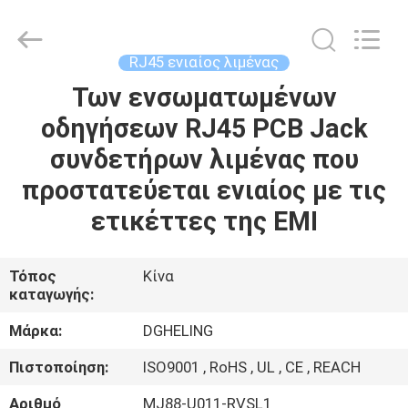
Co.,
Ltd..
All
Rights
Reserved.
RJ45 ενιαίος λιμένας
Developed
by
Των ενσωματωμένων
ΣΠΊΤΙ
ECER
οδηγήσεων RJ45 PCB Jack
ΠΡΟΪΌΝΤΑ
συνδετήρων λιμένας που
προστατεύεται ενιαίος με τις
ΠΕΡΊΠΟΥ
ετικέττες της EMI
ΕΜΕΊΣ
Τόπος
Κίνα
καταγωγής:
ΓΎΡΟΣ
ΕΡΓΟΣΤΑΣΊΩΝ
Μάρκα:
DGHELING
Πιστοποίηση:
ISO9001 , RoHS , UL , CE , REACH
ΠΟΙΟΤΙΚΌΣ
Αριθμό
MJ88-U011-RVSL1