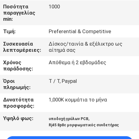
ΈΛΕΓΧΟΣ
Ποσότητα
1000
παραγγελίας
min:
ΜΑΣ
Τιμή:
Preferential & Competitive
ΕΛΆΤΕ
ΣΕ
Συσκευασία
Δίσκος/ταινία & εξέλικτρο ως
λεπτομέρειες:
αίτημά σας
ΕΠΑΦΉ
Χρόνος
Απόθεμα ή 2 εβδομάδες
ΜΕ
παράδοσης:
Όροι
T / Τ, Paypal
ΖΗΤΉΣΤΕ
πληρωμής:
ΈΝΑ
Δυνατότητα
1,000K κομμάτια το μήνα
ΑΠΌΣΠΑΣΜΑ
προσφοράς:
Υψηλό φως:
,
υποδοχή γρύλων PCB
SITEMAP
Rj45 8p8c μορφωματικός συνδετήρας