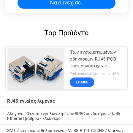
Να συνεχίσει
Top Προϊόντα
Των ενσωματωμένων
οδηγήσεων RJ45 PCB
Jack συνδετήρων
λιμένας που
Preferential & Competitive MOQ:6000
προστατεύεται ενιαίος
ΕΠΑΦΉ
με τις ετικέττες της
EMI
RJ45 ενιαίος λιμένας
Αλόγονο 90 ενιαίο γρύλων λιμένων 8P8C συνδετήρων RJ45
Ethernet βαθμού - ελεύθερο
SMT δευτερεύον θηλυκό γένος MJ88-B011-GRCNS2 λιμένων