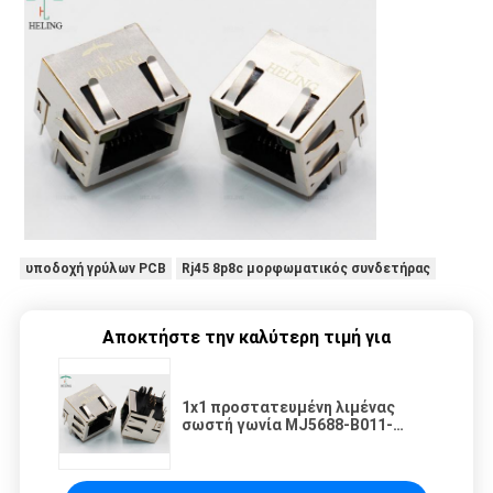
υποδοχή γρύλων PCB
Rj45 8p8c μορφωματικός συνδετήρας
Αποκτήστε την καλύτερη τιμή για
1x1 προστατευμένη λιμένας
σωστή γωνία MJ5688-B011-
GRSL21 συνδετήρων RJ45 Jack
8p8c