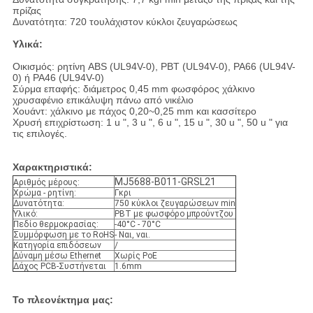
πρίζας
Δυνατότητα: 720 τουλάχιστον κύκλοι ζευγαρώσεως
Υλικά:
Οικισμός: ρητίνη ABS (UL94V-0), PBT (UL94V-0), PA66 (UL94V-
0) ή PA46 (UL94V-0)
Σύρμα επαφής: διάμετρος 0,45 mm φωσφόρος χάλκινο
χρυσαφένιο επικάλυψη πάνω από νικέλιο
Χουάντ: χάλκινο με πάχος 0,20~0,25 mm και κασσίτερο
Χρυσή επιχρίστωση: 1 u ", 3 u ", 6 u ", 15 u ", 30 u ", 50 u " για
τις επιλογές.
Χαρακτηριστικά:
MJ5688-B011-GRSL21
Αριθμός μέρους:
Χρώμα - ρητίνη:
Γκρι
Δυνατότητα:
750 κύκλοι ζευγαρώσεων min
Υλικό:
PBT με φωσφόρο μπρούντζου
Πεδίο θερμοκρασίας:
-40°C - 70°C
Συμμόρφωση με το RoHS
- Ναι, ναι.
Κατηγορία επιδόσεων
/
Δύναμη μέσω Ethernet
Χωρίς PoE
Δάχος PCB-Συστήνεται
1.6mm
Το πλεονέκτημα μας: