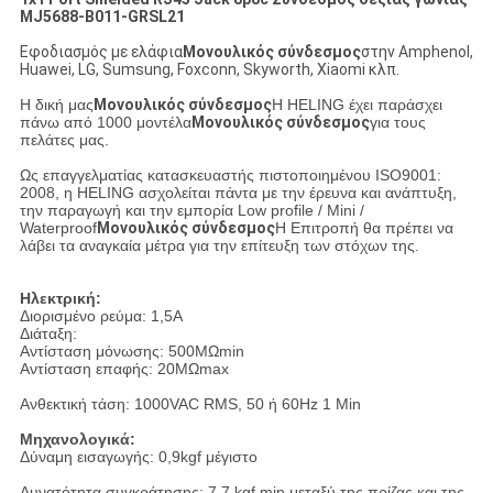
MJ5688-B011-GRSL21
Εφοδιασμός με ελάφια
Μονουλικός σύνδεσμος
στην Amphenol,
Huawei, LG, Sumsung, Foxconn, Skyworth, Xiaomi κλπ.
Η δική μας
Μονουλικός σύνδεσμος
Η HELING έχει παράσχει
πάνω από 1000 μοντέλα
Μονουλικός σύνδεσμος
για τους
πελάτες μας.
Ως επαγγελματίας κατασκευαστής πιστοποιημένου ISO9001:
2008, η HELING ασχολείται πάντα με την έρευνα και ανάπτυξη,
την παραγωγή και την εμπορία Low profile / Mini /
Waterproof
Μονουλικός σύνδεσμος
Η Επιτροπή θα πρέπει να
λάβει τα αναγκαία μέτρα για την επίτευξη των στόχων της.
Ηλεκτρική:
Διορισμένο ρεύμα: 1,5A
Διάταξη:
Αντίσταση μόνωσης: 500MΩmin
Αντίσταση επαφής: 20MΩmax
Ανθεκτική τάση: 1000VAC RMS, 50 ή 60Hz 1 Min
Μηχανολογικά:
Δύναμη εισαγωγής: 0,9kgf μέγιστο
Δυνατότητα συγκράτησης: 7,7 kgf min μεταξύ της πρίζας και της