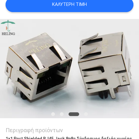
ΚΑΛΎΤΕΡΗ ΤΙΜΉ
ΠΟΛΙΤΙΚΉ
ΑΠΟΡΡΉΤΟΥ
Περιγραφή προϊόντων
1x1 Port Shielded RJ45 Jack 8p8c Σύνδεσμος δεξιάς γωνίας