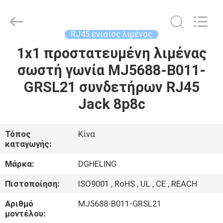
Electronic
Co.,
Ltd..
All
Rights
RJ45 ενιαίος λιμένας
Reserved.
Developed
by
1x1 προστατευμένη λιμένας
ΣΠΊΤΙ
ECER
σωστή γωνία MJ5688-B011-
ΠΡΟΪΌΝΤΑ
GRSL21 συνδετήρων RJ45
Jack 8p8c
ΠΕΡΊΠΟΥ
ΕΜΕΊΣ
Τόπος
Κίνα
καταγωγής:
ΓΎΡΟΣ
Μάρκα:
DGHELING
ΕΡΓΟΣΤΑΣΊΩΝ
Πιστοποίηση:
ISO9001 , RoHS , UL , CE , REACH
Αριθμό
MJ5688-B011-GRSL21
ΠΟΙΟΤΙΚΌΣ
μοντέλου: