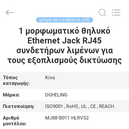
Electronic
Co.,
Ltd..
All
Rights
μικρή ακτινοβολία rj45
Reserved.
Developed
by
1 μορφωματικό θηλυκό
ΣΠΊΤΙ
ECER
Ethernet Jack RJ45
ΠΡΟΪΌΝΤΑ
συνδετήρων λιμένων για
τους εξοπλισμούς δικτύωσης
ΠΕΡΊΠΟΥ
ΕΜΕΊΣ
Τόπος
Κίνα
καταγωγής:
ΓΎΡΟΣ
Μάρκα:
DGHELING
ΕΡΓΟΣΤΑΣΊΩΝ
Πιστοποίηση:
ISO9001 , RoHS , UL , CE , REACH
Αριθμό
MJ88-B011-HLRVS2
ΠΟΙΟΤΙΚΌΣ
μοντέλου: