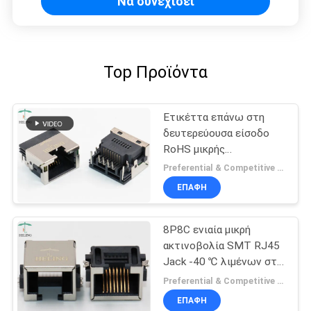
Να συνεχίσει
Top Προϊόντα
Ετικέττα επάνω στη
δευτερεύουσα είσοδο
RoHS μικρής
ακτινοβολίας
Preferential & Competitive MOQ:3000
συνδετήρων 1x1 8P8C
ΕΠΑΦΉ
RJ45 υποχωρητικό
8P8C ενιαία μικρή
ακτινοβολία SMT RJ45
Jack -40 ℃ λιμένων στη
λειτουργούσα
Preferential & Competitive MOQ:1000
θερμοκρασία 85 ℃
ΕΠΑΦΉ