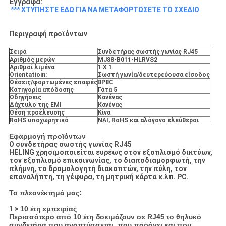
Έγγραφα:
*** ΧΤΥΠΗΣΤΕ ΕΔΩ ΓΙΑ ΝΑ ΜΕΤΑΦΟΡΤΩΣΕΤΕ ΤΟ ΣΧΕΔΙΟ
Περιγραφή προϊόντων
Σειρά
Συνδετήρας σωστής γωνίας RJ45
Αριθμός μερών
MJ88-B011-HLRVS2
Αριθμοί λιμένα
1 X 1
Orientatioin:
Σωστή γωνία/δευτερεύουσα είσοδος
Θέσεις/φορτωμένες επαφές
8P8C
Κατηγορία απόδοσης
Γάτα 5
Οδηγήσεις
Κανένας
Δάχτυλο της EMI
Κανένας
Θέση προέλευσης
Κίνα
RoHS υποχωρητικό
ΝΑΙ, RoHS και αλόγονο ελεύθεροι
Εφαρμογή προϊόντων
Ο συνδετήρας σωστής γωνίας RJ45
HELING χρησιμοποιείται ευρέως στον εξοπλισμό δικτύων,
τον εξοπλισμό επικοινωνίας, το διαποδιαμορφωτή, την
πλήμνη, το δρομολογητή διακοπτών, την πύλη, τον
επαναλήπτη, τη γέφυρα, τη μητρική κάρτα κ.λπ. PC.
Το πλεονέκτημά μας:
1 >
10 έτη εμπειρίας
Περισσότερο από 10 έτη δοκιμάζουν σε RJ45 το θηλυκό
συνδετήρα που αναπτύσσεται, που παράγει και που