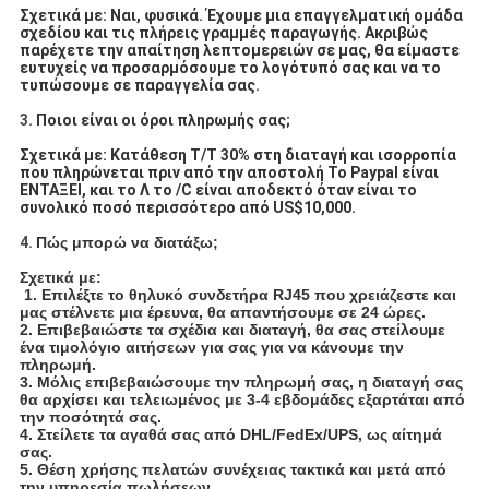
Σχετικά με: Ναι, φυσικά. Έχουμε μια επαγγελματική ομάδα
σχεδίου και τις πλήρεις γραμμές παραγωγής. Ακριβώς
παρέχετε την απαίτηση λεπτομερειών σε μας, θα είμαστε
ευτυχείς να προσαρμόσουμε το λογότυπό σας και να το
τυπώσουμε σε παραγγελία σας.
3.
Ποιοι είναι οι όροι πληρωμής σας;
Σχετικά με: Κατάθεση T/T 30% στη διαταγή και ισορροπία
που πληρώνεται πριν από την αποστολή Το Paypal είναι
ΕΝΤΑΞΕΙ, και το Λ το /C είναι αποδεκτό όταν είναι το
συνολικό ποσό περισσότερο από US$10,000.
4.
Πώς μπορώ να διατάξω;
Σχετικά με:
1. Επιλέξτε το θηλυκό συνδετήρα RJ45 που χρειάζεστε και
μας στέλνετε μια έρευνα, θα απαντήσουμε σε 24 ώρες.
2. Επιβεβαιώστε τα σχέδια και διαταγή, θα σας στείλουμε
ένα τιμολόγιο αιτήσεων για σας για να κάνουμε την
πληρωμή.
3. Μόλις επιβεβαιώσουμε την πληρωμή σας, η διαταγή σας
θα αρχίσει και τελειωμένος με 3-4 εβδομάδες εξαρτάται από
την ποσότητά σας.
4. Στείλετε τα αγαθά σας από DHL/FedEx/UPS, ως αίτημά
σας.
5. Θέση χρήσης πελατών συνέχειας τακτικά και μετά από
την υπηρεσία πωλήσεων