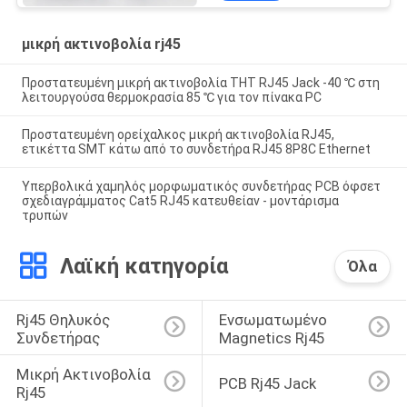
μικρή ακτινοβολία rj45
Προστατευμένη μικρή ακτινοβολία THT RJ45 Jack -40 ℃ στη
λειτουργούσα θερμοκρασία 85 ℃ για τον πίνακα PC
Προστατευμένη ορείχαλκος μικρή ακτινοβολία RJ45,
ετικέττα SMT κάτω από το συνδετήρα RJ45 8P8C Ethernet
Υπερβολικά χαμηλός μορφωματικός συνδετήρας PCB όφσετ
σχεδιαγράμματος Cat5 RJ45 κατευθείαν - μοντάρισμα
τρυπών
Λαϊκή κατηγορία
Όλα
Rj45 Θηλυκός 
Ενσωματωμένο 
Συνδετήρας
Magnetics Rj45
Μικρή Ακτινοβολία 
PCB Rj45 Jack
Rj45