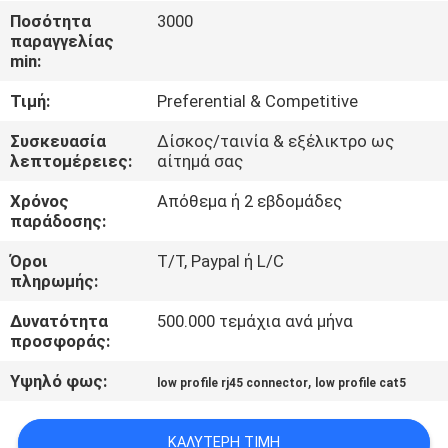
ΈΛΕΓΧΟΣ
Ποσότητα
3000
παραγγελίας
min:
ΜΑΣ
Τιμή:
Preferential & Competitive
ΕΛΆΤΕ
ΣΕ
Συσκευασία
Δίσκος/ταινία & εξέλικτρο ως
λεπτομέρειες:
αίτημά σας
ΕΠΑΦΉ
Χρόνος
Απόθεμα ή 2 εβδομάδες
ΜΕ
παράδοσης:
Όροι
T/T, Paypal ή L/C
ΖΗΤΉΣΤΕ
πληρωμής:
ΈΝΑ
Δυνατότητα
500.000 τεμάχια ανά μήνα
ΑΠΌΣΠΑΣΜΑ
προσφοράς:
Υψηλό φως:
,
low profile rj45 connector
low profile cat5
SITEMAP
ΚΑΛΎΤΕΡΗ ΤΙΜΉ