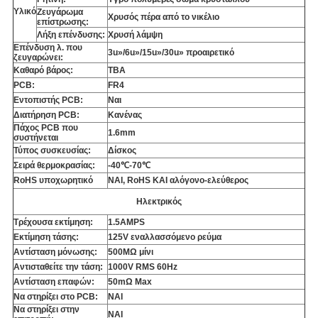
Υλικό
Ζευγάρωμα
Χρυσός πέρα από το νικέλιο
επίστρωσης:
Λήξη επένδυσης:
Χρυσή λάμψη
Επένδυση λ. που
3u»/6u»/15u»/30u» προαιρετικό
ζευγαρώνει:
Καθαρό βάρος:
TBA
PCB:
FR4
Εντοπιστής PCB:
Ναι
Διατήρηση PCB:
Κανένας
Πάχος PCB που
1.6mm
συστήνεται
Τύπος συσκευσίας:
Δίσκος
Σειρά θερμοκρασίας:
-40℃-70℃
RoHS υποχωρητικό
ΝΑΙ, RoHS ΚΑΙ αλόγονο-ελεύθερος
Ηλεκτρικός
Τρέχουσα εκτίμηση:
1.5AMPS
Εκτίμηση τάσης:
125V εναλλασσόμενο ρεύμα
Αντίσταση μόνωσης:
500MΩ μίνι
Αντισταθείτε την τάση:
1000V RMS 60Hz
Αντίσταση επαφών:
50mΩ Max
Να στηρίξει στο PCB:
ΝΑΙ
Να στηρίξει στην
ΝΑΙ