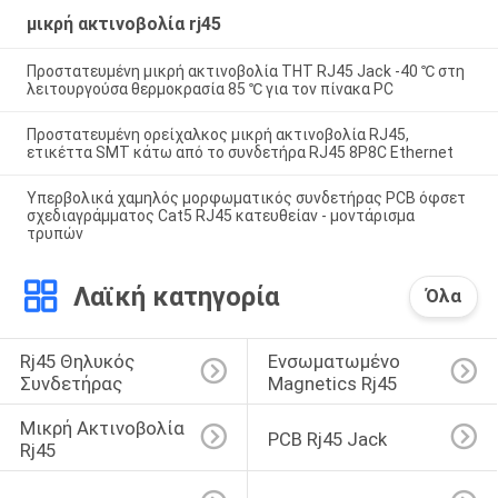
μικρή ακτινοβολία rj45
Προστατευμένη μικρή ακτινοβολία THT RJ45 Jack -40 ℃ στη
λειτουργούσα θερμοκρασία 85 ℃ για τον πίνακα PC
Προστατευμένη ορείχαλκος μικρή ακτινοβολία RJ45,
ετικέττα SMT κάτω από το συνδετήρα RJ45 8P8C Ethernet
Υπερβολικά χαμηλός μορφωματικός συνδετήρας PCB όφσετ
σχεδιαγράμματος Cat5 RJ45 κατευθείαν - μοντάρισμα
τρυπών
Λαϊκή κατηγορία
Όλα
Rj45 Θηλυκός 
Ενσωματωμένο 
Συνδετήρας
Magnetics Rj45
Μικρή Ακτινοβολία 
PCB Rj45 Jack
Rj45