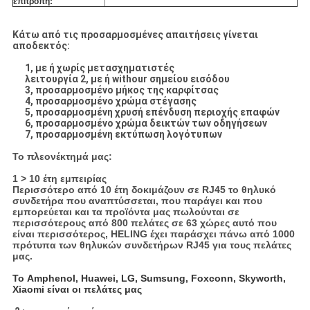
επιτροπή:
Κάτω από τις προσαρμοσμένες απαιτήσεις γίνεται
αποδεκτός:
1, με ή χωρίς μετασχηματιστές
λειτουργία 2, με ή withour σημείου εισόδου
3, προσαρμοσμένο μήκος της καρφίτσας
4, προσαρμοσμένο χρώμα στέγασης
5, προσαρμοσμένη χρυσή επένδυση περιοχής επαφών
6, προσαρμοσμένο χρώμα δεικτών των οδηγήσεων
7, προσαρμοσμένη εκτύπωση λογότυπων
Το πλεονέκτημά μας:
1 > 10 έτη εμπειρίας
Περισσότερο από 10 έτη δοκιμάζουν σε RJ45 το θηλυκό
συνδετήρα που αναπτύσσεται, που παράγει και που
εμπορεύεται και τα προϊόντα μας πωλούνται σε
περισσότερους από 800 πελάτες σε 63 χώρες αυτό που
είναι περισσότερος, HELING έχει παράσχει πάνω από 1000
πρότυπα των θηλυκών συνδετήρων RJ45 για τους πελάτες
μας.
Το Amphenol, Huawei, LG, Sumsung, Foxconn, Skyworth,
Xiaomi
είναι οι πελάτες μας