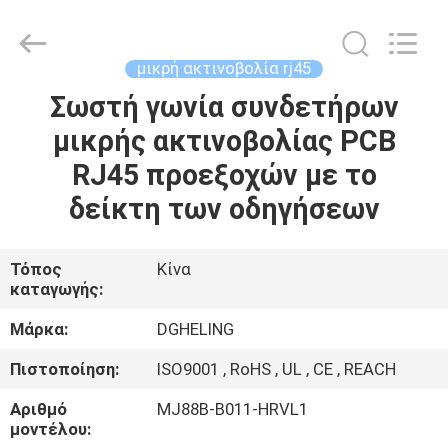
Electronic
Co.,
Ltd..
All
Rights
μικρή ακτινοβολία rj45
Reserved.
Developed
by
Σωστή γωνία συνδετήρων
ΣΠΊΤΙ
ECER
μικρής ακτινοβολίας PCB
ΠΡΟΪΌΝΤΑ
RJ45 προεξοχών με το
δείκτη των οδηγήσεων
ΠΕΡΊΠΟΥ
ΕΜΕΊΣ
Τόπος
Κίνα
καταγωγής:
ΓΎΡΟΣ
Μάρκα:
DGHELING
ΕΡΓΟΣΤΑΣΊΩΝ
Πιστοποίηση:
ISO9001 , RoHS , UL , CE , REACH
Αριθμό
MJ88B-B011-HRVL1
ΠΟΙΟΤΙΚΌΣ
μοντέλου: