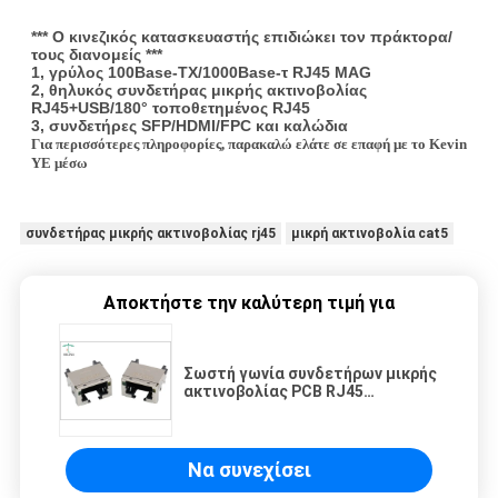
*** Ο κινεζικός κατασκευαστής επιδιώκει τον πράκτορα/
τους διανομείς ***
1, γρύλος 100Base-TX/1000Base-τ RJ45 MAG
2, θηλυκός συνδετήρας μικρής ακτινοβολίας
RJ45+USB/180° τοποθετημένος RJ45
3, συνδετήρες SFP/HDMI/FPC και καλώδια
Για περισσότερες πληροφορίες, παρακαλώ ελάτε σε επαφή με το Kevin
YE μέσω
συνδετήρας μικρής ακτινοβολίας rj45
μικρή ακτινοβολία cat5
Αποκτήστε την καλύτερη τιμή για
Σωστή γωνία συνδετήρων μικρής
ακτινοβολίας PCB RJ45
προεξοχών με το δείκτη των
οδηγήσεων
Να συνεχίσει