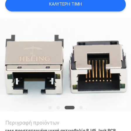
ΚΑΛΎΤΕΡΗ ΤΙΜΉ
ΠΟΛΙΤΙΚΉ
ΑΠΟΡΡΉΤΟΥ
Περιγραφή προϊόντων
rass προστατευμένη μικρή ακτινοβολία RJ45 Jack PCB