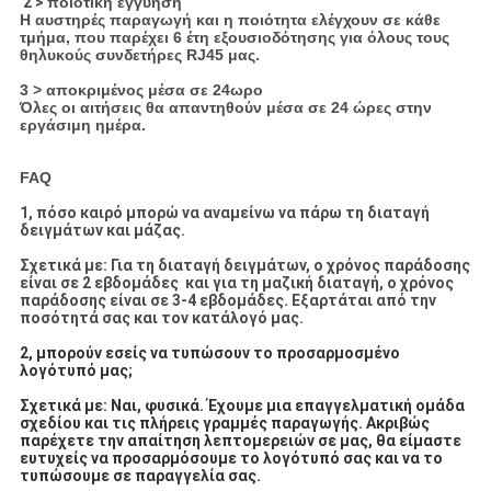
2 >
ποιοτική εγγύηση
Η αυστηρές παραγωγή και η ποιότητα ελέγχουν σε κάθε
τμήμα, που παρέχει 6 έτη εξουσιοδότησης για όλους τους
θηλυκούς συνδετήρες RJ45 μας.
3 > αποκριμένος μέσα σε 24ωρο
Όλες οι αιτήσεις θα απαντηθούν μέσα σε 24 ώρες στην
εργάσιμη ημέρα.
FAQ
1, πόσο καιρό μπορώ να αναμείνω να πάρω τη διαταγή
δειγμάτων και μάζας.
Σχετικά με: Για τη διαταγή δειγμάτων, ο χρόνος παράδοσης
είναι σε 2 εβδομάδες και για τη μαζική διαταγή, ο χρόνος
παράδοσης είναι σε 3-4 εβδομάδες. Εξαρτάται από την
ποσότητά σας και τον κατάλογό μας.
2, μπορούν εσείς να τυπώσουν το προσαρμοσμένο
λογότυπό μας;
Σχετικά με: Ναι, φυσικά. Έχουμε μια επαγγελματική ομάδα
σχεδίου και τις πλήρεις γραμμές παραγωγής. Ακριβώς
παρέχετε την απαίτηση λεπτομερειών σε μας, θα είμαστε
ευτυχείς να προσαρμόσουμε το λογότυπό σας και να το
τυπώσουμε σε παραγγελία σας.