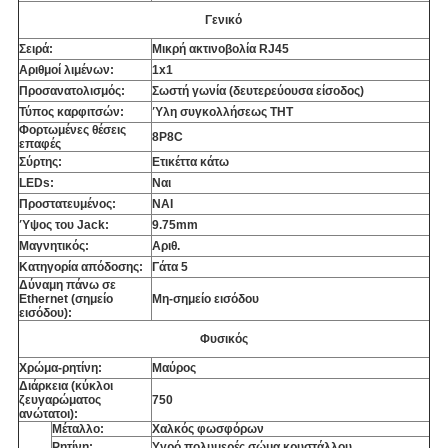
Γενικό
Σειρά:
Μικρή ακτινοβολία RJ45
Αριθμοί λιμένων:
1x1
Προσανατολισμός:
Σωστή γωνία (δευτερεύουσα είσοδος)
Τύπος καρφιτσών:
Ύλη συγκολλήσεως THT
Φορτωμένες θέσεις
8P8C
επαφές
Σύρτης:
Ετικέττα κάτω
LEDs:
Ναι
Προστατευμένος:
ΝΑΙ
Ύψος του Jack:
9.75mm
Μαγνητικός:
Αριθ.
Κατηγορία απόδοσης:
Γάτα 5
Δύναμη πάνω σε
Ethernet (σημείο
Μη-σημείο εισόδου
εισόδου):
Φυσικός
Χρώμα-ρητίνη:
Μαύρος
Διάρκεια (κύκλοι
ζευγαρώματος
750
ανώτατοι):
Μέταλλο:
Χαλκός φωσφόρων
Ρητίνη:
Υγρό πολυμερές σώμα κρυστάλλου