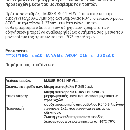
προεξοχών μέσω του μονταρίσματος τρυπών
Πρότυπος αριθμός:
MJ88B-B011-HRVL1 που ανήκει στην
οικογένεια γρύλων μικρής ακτινοβολίας RJ45,
ο ενιαίος λιμένας
8P8C με την πίσσα 1.27mm, ετικέττα κάτω,
με τον
ευθυγραμμισμένο δείκτη των οδηγήσεων, χρώματα των
οδηγήσεων μπορεί να αναθεωρηθεί ως αιτήματά σας, μέσω του
μονταρίσματος τρυπών και του PCB προεξοχών.
Pocuments
:
*** ΧΤΥΠΗΣΤΕ ΕΔΩ ΓΙΑ ΝΑ ΜΕΤΑΦΟΡΤΩΣΕΤΕ ΤΟ ΣΧΕΔΙΟ
Παράμετρος προϊόντων:
Αριθμός μερών:
MJ88B-B011-HRVL1
Οικογένεια προϊόντων:
Μικρή ακτινοβολία RJ45 Jack
Μικρή ακτινοβολία RJ45 1x1 8P8C ο
Επισκόπηση:
μορφωματικός Jack που αντισταθμίζεται/PCB
προεξοχών
συνδετήρας μικρής ακτινοβολίας RJ45 8 λιμένων
Περιγραφή:
πυρήνων 1x1, που προστατεύεται, με τις
οδηγήσεις
Σωστή γωνία/δευτερεύουσα είσοδος,
λειτουργούσα σειρά temprature: -40℃-70℃