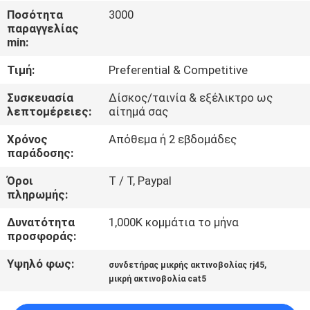
ΈΛΕΓΧΟΣ
Ποσότητα
3000
παραγγελίας
min:
ΜΑΣ
Τιμή:
Preferential & Competitive
ΕΛΆΤΕ
ΣΕ
Συσκευασία
Δίσκος/ταινία & εξέλικτρο ως
λεπτομέρειες:
αίτημά σας
ΕΠΑΦΉ
Χρόνος
Απόθεμα ή 2 εβδομάδες
ΜΕ
παράδοσης:
Όροι
T / Τ, Paypal
ΖΗΤΉΣΤΕ
πληρωμής:
ΈΝΑ
Δυνατότητα
1,000K κομμάτια το μήνα
ΑΠΌΣΠΑΣΜΑ
προσφοράς:
Υψηλό φως:
,
συνδετήρας μικρής ακτινοβολίας rj45
SITEMAP
μικρή ακτινοβολία cat5