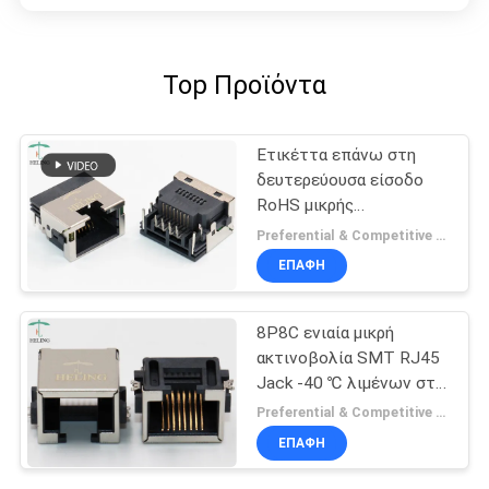
Top Προϊόντα
Ετικέττα επάνω στη
δευτερεύουσα είσοδο
RoHS μικρής
ακτινοβολίας
Preferential & Competitive MOQ:3000
συνδετήρων 1x1 8P8C
ΕΠΑΦΉ
RJ45 υποχωρητικό
8P8C ενιαία μικρή
ακτινοβολία SMT RJ45
Jack -40 ℃ λιμένων στη
λειτουργούσα
Preferential & Competitive MOQ:1000
θερμοκρασία 85 ℃
ΕΠΑΦΉ