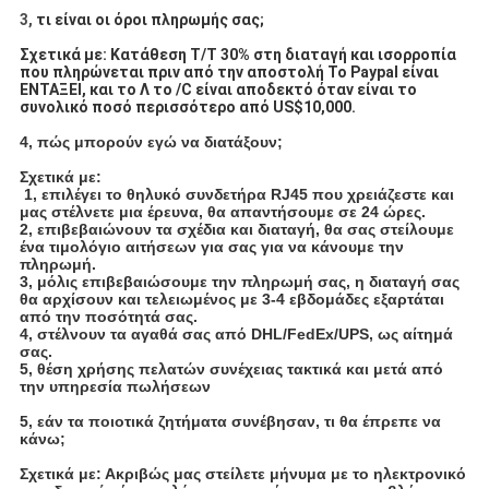
3,
τι είναι οι όροι πληρωμής σας;
Σχετικά με: Κατάθεση T/T 30% στη διαταγή και ισορροπία
που πληρώνεται πριν από την αποστολή Το Paypal είναι
ΕΝΤΑΞΕΙ, και το Λ το /C είναι αποδεκτό όταν είναι το
συνολικό ποσό περισσότερο από US$10,000.
4, πώς μπορούν εγώ να διατάξουν;
Σχετικά με:
1, επιλέγει το θηλυκό συνδετήρα RJ45 που χρειάζεστε και
μας στέλνετε μια έρευνα, θα απαντήσουμε σε 24 ώρες.
2, επιβεβαιώνουν τα σχέδια και διαταγή, θα σας στείλουμε
ένα τιμολόγιο αιτήσεων για σας για να κάνουμε την
πληρωμή.
3, μόλις επιβεβαιώσουμε την πληρωμή σας, η διαταγή σας
θα αρχίσουν και τελειωμένος με 3-4 εβδομάδες εξαρτάται
από την ποσότητά σας.
4, στέλνουν τα αγαθά σας από DHL/FedEx/UPS, ως αίτημά
σας.
5, θέση χρήσης πελατών συνέχειας τακτικά και μετά από
την υπηρεσία πωλήσεων
5,
εάν τα ποιοτικά ζητήματα συνέβησαν, τι θα έπρεπε να
κάνω;
Σχετικά με: Ακριβώς μας στείλετε μήνυμα με το ηλεκτρονικό