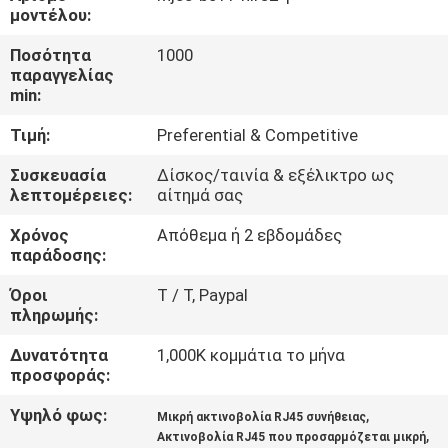
ΈΛΕΓΧΟΣ
μοντέλου:
Ποσότητα
1000
ΜΑΣ
παραγγελίας
min:
ΕΛΆΤΕ
Τιμή:
Preferential & Competitive
ΣΕ
ΕΠΑΦΉ
Συσκευασία
Δίσκος/ταινία & εξέλικτρο ως
λεπτομέρειες:
αίτημά σας
ΜΕ
Χρόνος
Απόθεμα ή 2 εβδομάδες
παράδοσης:
ΖΗΤΉΣΤΕ
Όροι
T / Τ, Paypal
ΈΝΑ
πληρωμής:
ΑΠΌΣΠΑΣΜΑ
Δυνατότητα
1,000K κομμάτια το μήνα
προσφοράς:
SITEMAP
Υψηλό φως:
,
Μικρή ακτινοβολία RJ45 συνήθειας
,
Ακτινοβολία RJ45 που προσαρμόζεται μικρή