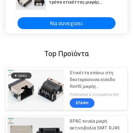
τρύπα ετικέττας μικρής
ακτινοβολίας RJ45 επάνω στο
θηλυκό συνδετήρα του τοπικού
LAN
Να συνεχίσει
Top Προϊόντα
Ετικέττα επάνω στη
δευτερεύουσα είσοδο
RoHS μικρής
ακτινοβολίας
Preferential & Competitive MOQ:3000
συνδετήρων 1x1 8P8C
ΕΠΑΦΉ
RJ45 υποχωρητικό
8P8C ενιαία μικρή
ακτινοβολία SMT RJ45