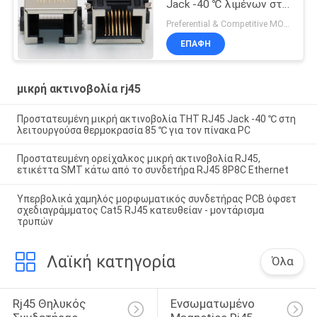
Jack -40 ℃ λιμένων στη
λειτουργούσα
Preferential & Competitive MOQ:1000
θερμοκρασία 85 ℃
ΕΠΑΦΉ
μικρή ακτινοβολία rj45
Προστατευμένη μικρή ακτινοβολία THT RJ45 Jack -40 ℃ στη
λειτουργούσα θερμοκρασία 85 ℃ για τον πίνακα PC
Προστατευμένη ορείχαλκος μικρή ακτινοβολία RJ45,
ετικέττα SMT κάτω από το συνδετήρα RJ45 8P8C Ethernet
Υπερβολικά χαμηλός μορφωματικός συνδετήρας PCB όφσετ
σχεδιαγράμματος Cat5 RJ45 κατευθείαν - μοντάρισμα
τρυπών
Λαϊκή κατηγορία
Όλα
Rj45 Θηλυκός 
Ενσωματωμένο 