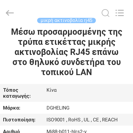
Co.,
Ltd..
All
Rights
Reserved.
μικρή ακτινοβολία rj45
Developed
by
Μέσω προσαρμοσμένης της
ΣΠΊΤΙ
ECER
τρύπα ετικέττας μικρής
ΠΡΟΪΌΝΤΑ
ακτινοβολίας RJ45 επάνω
στο θηλυκό συνδετήρα του
ΠΕΡΊΠΟΥ
τοπικού LAN
ΕΜΕΊΣ
Τόπος
Κίνα
καταγωγής:
ΓΎΡΟΣ
ΕΡΓΟΣΤΑΣΊΩΝ
Μάρκα:
DGHELING
Πιστοποίηση:
ISO9001 , RoHS , UL , CE , REACH
ΠΟΙΟΤΙΚΌΣ
Αριθμό
Mj88-b011-hlrs2-γ