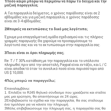
1Πόσο καιρό μπορώ να περιμένω να πάρω το δείγμα και την
μαζική παραγγελία;
Α: Για παραγγελία δείγματος, ο χρόνος παράδοσης είναι σε 2
εβδομάδες και για μαζική παραγγελία, ο χρόνος παράδοσης
είναι σε 3-4 εβδομάδες.
2Μπορείς να εκτυπώσεις το δικό μας λογότυπο;
Έχουμε μια επαγγελματική ομάδα σχεδιασμού και τις πλήρεις
γραμμές παραγωγής.Θα χαρούμε να προσαρμόσουμε το
λογότυπό σας και να το εκτυπώσουμε στην παραγγελία σας.
3Ποιοι είναι οι όροι πληρωμής σας;
Re: T / T 30% κατάθεση με την παραγγελία και το υπόλοιπο
πληρωθεί πριν από την αποστολή, Paypal είναι εντάξει, και L / C
είναι αποδεκτό όταν το συνολικό ποσό είναι περισσότερο από
US $ 10,000.
4Πώς μπορώ να παραγγείλω;
Επαναλαμβάνω:
1. Επιλέξτε το RJ45 θηλυκό σύνδεσμο που χρειάζεστε και στείλτε
μας μια ερώτηση, θα απαντήσουμε σε 24 ώρες.
2Επιβεβαιώστε τα σχέδια και την παραγγελία, θα σας στείλουμε
ένα τιμολόγιο για να κάνετε την πληρωμή.
3Μόλις επιβεβαιώσουμε την πληρωμή σας, η παραγγελία σας θα