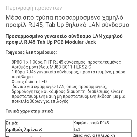
Περιγραφή προϊόντων
Μέσα από τρύπα προσαρμοσμένο χαμηλό
προφίλ RJ45, Tab Up θηλυκό LAN σύνδεσμο
Προσαρμοσμένο γυναικείο σύνδεσμο LAN χαμηλού
προφίλ RJ45 Tab Up PCB Modular Jack
Γρήγορες λεπτομέρειες:
8P8C 1 x 1 θύρα THT RJ45 σύνδεσμος, προστατευμένος
Αριθμός μοντέλου: MJ88-B011-HLRS2-C
1 θύρα RJ45 γυναικεία σύνδεσμος, προστατευμένο, μαύρο
περίβλημα
Χωρίς δείκτη LED
Ιδανικό για εφαρμογές LAN, όπως προσαρμογείς,
δρομολογητές και κόμβους διακόπτη, διαθέσιμες είναι η
προστατευόμενη και η μη προστατευόμενη έκδοση, με μια
ποικιλία θύρων για επιλογές
Γενικά χαρακτηριστικά
Σειρά:
Χαμηλό προφίλ RJ45
Αριθμός λιμένων:
1x1
Δικιά γωνία (πλευρική