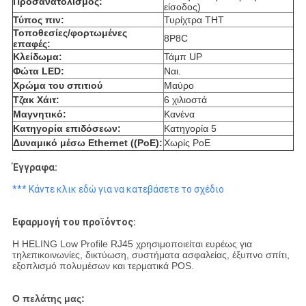
Προσανατολισμός:
είσοδος)
Τύπος πιν:
Τυρίχτρα THT
Τοποθεσίες/φορτωμένες
8P8C
επαφές:
Κλείδωμα:
Τάμπ UP
Φώτα LED:
Ναι.
Χρώμα του σπιτιού
Μαύρο
Τζακ Χάιτ:
6 χιλιοστά
Μαγνητικό:
Κανένα
Κατηγορία επιδόσεων:
Κατηγορία 5
Δυναμικό μέσω Ethernet ((PoE):
Χωρίς PoE
Έγγραφα:
*** Κάντε κλικ εδώ για να κατεβάσετε το σχέδιο
Εφαρμογή του προϊόντος:
Η HELING Low Profile RJ45 χρησιμοποιείται ευρέως για
τηλεπικοινωνίες, δικτύωση, συστήματα ασφαλείας, έξυπνο σπίτι,
εξοπλισμό πολυμέσων και τερματικά POS.
Ο πελάτης μας: