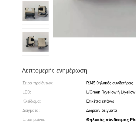
Λεπτομερής ενημέρωση
Σειρά προϊόντων:
RJ45 θηλυκός συνδετήρας
LED:
L/Green R/yellow ή L/yello
Κλείδωμα:
Ετικέττα επάνω
Δείγματα:
Δωρεάν δείγματα
Επισημαίνω:
Θηλυκός σύνδεσμος Ph