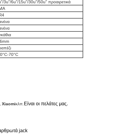
u"/3u"/6u"/15u"/30u"/50u" προαιρετικά
ΜΑ
R4
ανένα
ανένα
γκάθια
.6mm
ραπέζι
40°C-70°C
Είναι οι πελάτες μας.
 Xiaomi
κλπ.
αρθρωτά jack