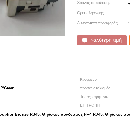
Χρόνος παράδοσης:
Α
Όροι πληρωμής:
T
Δυνατότητα προσφοράς:
1
Καλύτερη τιμή
Κρυμμένο:
w R/Green
προσανατολισμός:
Τύπος καρφίτσας:
ΕΠΙΤΡΟΠΗ:
osphor Bronze RJ45
Θηλυκός σύνδεσμος FR4 RJ45
Θηλυκός σύ
,
,