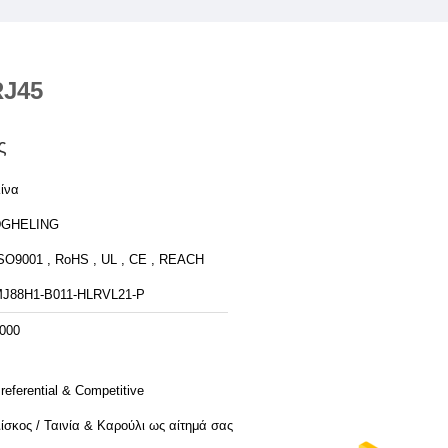
RJ45
ς
ίνα
DGHELING
SO9001 , RoHS , UL , CE , REACH
J88H1-B011-HLRVL21-P
000
referential & Competitive
ίσκος / Ταινία & Καρούλι ως αίτημά σας