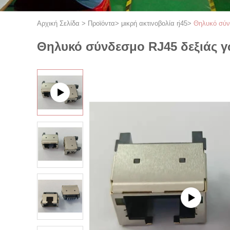
Αρχική Σελίδα
>
Προϊόντα
>
μικρή ακτινοβολία rj45
>
Θηλυκό σύν
Θηλυκό σύνδεσμο RJ45 δεξιάς γ