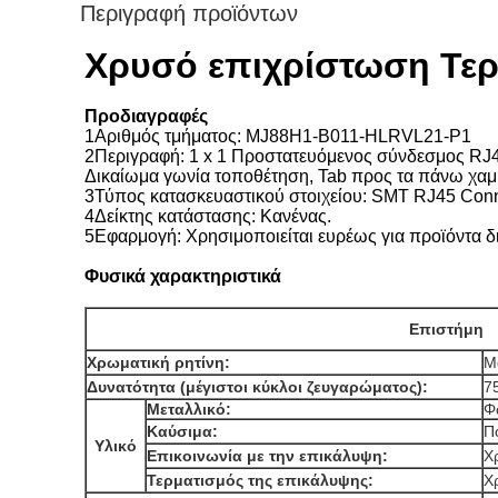
Περιγραφή προϊόντων
Χρυσό επιχρίστωση Τερ
Προδιαγραφές
1Αριθμός τμήματος: MJ88H1-B011-HLRVL21-P1
2Περιγραφή: 1 x 1 Προστατευόμενος σύνδεσμος RJ
Δικαίωμα γωνία τοποθέτηση, Tab προς τα πάνω χα
3Τύπος κατασκευαστικού στοιχείου: SMT RJ45 Conn
4Δείκτης κατάστασης: Κανένας.
5Εφαρμογή: Χρησιμοποιείται ευρέως για προϊόντ
Φυσικά χαρακτηριστικά
Επιστήμη
Χρωματική ρητίνη:
Μ
Δυνατότητα (μέγιστοι κύκλοι ζευγαρώματος):
7
Μεταλλικό:
Φ
Καύσιμα:
Π
Υλικό
Επικοινωνία με την επικάλυψη:
Χ
Τερματισμός της επικάλυψης:
Χ