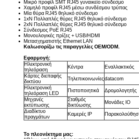
Μικρό προφίλ SMT RJ45 γυναικείο σύνδεσμο
Χαμηλό προφίλ RJ45 μέσω συνδέσμου τρύπας
Μία θύρα RJ45 θηλυκό σύνδεσμο
1xN Πολλαπλές θύρες RJ45 θηλυκό σύνδεσμο
2xN Πολλαπλές θύρες RJ45 θηλυκό σύνδεσμο
Σύνδεσμος PoE RJ45
Μονουλογικές πρίζες + USB/HDMI
Μετασχηματιστής Ethernet LAN
Καλωσορίζω τις παραγγελίες OEM/ODM.
Εφαρμογή:
Ηλεκτρονική
Κέντρα
Εναλλακτικός
τηλεόραση
Κάρτες διεπαφής
Τηλεπικοινωνίες
datacom
δικτύου
Ηλεκτρονική
Πιστοποιητικά
Δρομολογητής
τηλεόραση LED
Μηχανές
Σταθμός
Μονάδες IO
εκτύπωσης
δικτύωσης
Διαδίκτυο
Καμερές IP
Παρακολούθησ
πραγμάτων
Το πλεονέκτημα μας: