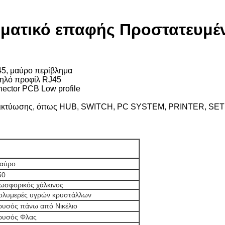
ματικό επαφής Προστατευμέν
45, μαύρο περίβλημα
μηλό προφίλ RJ45
ector PCB Low profile
α δικτύωσης, όπως HUB, SWITCH, PC SYSTEM, PRINTER, SET 
αύρο
50
ωσφορικός χάλκινος
ολυμερές υγρών κρυστάλλων
ρυσός πάνω από Νικέλιο
ρυσός Φλας