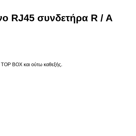
ο RJ45 συνδετήρα R / A
TOP BOX και ούτω καθεξής.