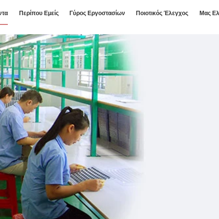
ντα
Περίπου Εμείς
Γύρος Εργοστασίων
Ποιοτικός Έλεγχος
Μας Ελ