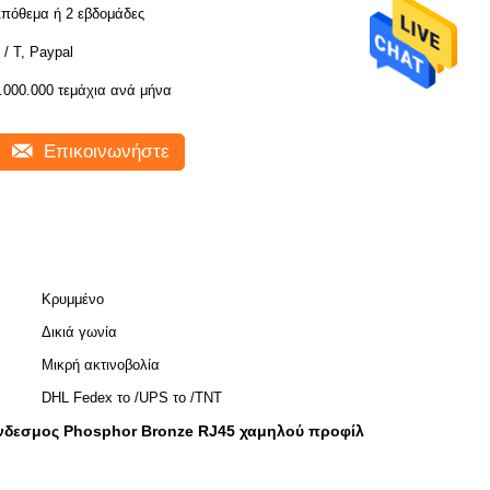
πόθεμα ή 2 εβδομάδες
 / T, Paypal
.000.000 τεμάχια ανά μήνα
Επικοινωνήστε
Κρυμμένο
Δικιά γωνία
Μικρή ακτινοβολία
DHL Fedex το /UPS το /TNT
νδεσμος Phosphor Bronze RJ45 χαμηλού προφίλ