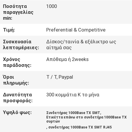
ΈΛΕΓΧΟΣ
Ποσότητα
1000
παραγγελίας
min:
ΜΑΣ
Τιμή:
Preferential & Competitive
ΕΛΆΤΕ
ΣΕ
Συσκευασία
Δίσκος/ταινία & εξέλικτρο ως
λεπτομέρειες:
αίτημά σας
ΕΠΑΦΉ
Χρόνος
Απόθεμα ή 2weeks
ΜΕ
παράδοσης:
Όροι
T / Τ, Paypal
ΖΗΤΉΣΤΕ
πληρωμής:
ΈΝΑ
Δυνατότητα
300 κομμάτια Κ το μήνα
ΑΠΌΣΠΑΣΜΑ
προσφοράς:
Υψηλό φως:
,
Συνδετήρας 1000Base TX SMT
Ετικέττα επάνω στο συνδετήρα 1000Base TX
SITEMAP
συρτών
,
συνδετήρας 1000Base TX SMT RJ45