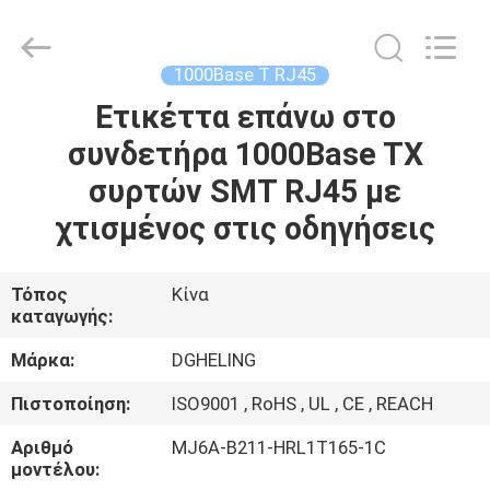
Electronic
Co.,
Ltd..
All
Rights
1000Base Τ RJ45
Reserved.
Developed
by
Ετικέττα επάνω στο
ΣΠΊΤΙ
ECER
συνδετήρα 1000Base TX
ΠΡΟΪΌΝΤΑ
συρτών SMT RJ45 με
χτισμένος στις οδηγήσεις
ΠΕΡΊΠΟΥ
ΕΜΕΊΣ
Τόπος
Κίνα
καταγωγής:
ΓΎΡΟΣ
Μάρκα:
DGHELING
ΕΡΓΟΣΤΑΣΊΩΝ
Πιστοποίηση:
ISO9001 , RoHS , UL , CE , REACH
Αριθμό
MJ6A-B211-HRL1T165-1C
ΠΟΙΟΤΙΚΌΣ
μοντέλου: