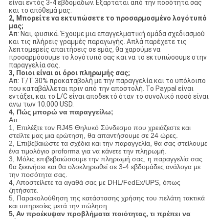
είναι εντός 3-4 εβδομάδων. Εξαρτάται από την ποσότητα σας
και το απόθεμά μας.
2, Μπορείτε να εκτυπώσετε το προσαρμοσμένο λογότυπό
μας;
Απ: Ναι, φυσικά. Έχουμε μια επαγγελματική ομάδα σχεδιασμού
και τις πλήρεις γραμμές παραγωγής. Απλά παρέχετε τις
λεπτομερείς απαιτήσεις σε εμάς, θα χαρούμε να
προσαρμόσουμε το λογότυπό σας και να το εκτυπώσουμε στην
παραγγελία σας.
3, Ποιοι είναι οι όροι πληρωμής σας;
Απ: T/T 30% προκαταβολή με την παραγγελία και το υπόλοιπο
που καταβάλλεται πριν από την αποστολή. Το Paypal είναι
εντάξει, και το L/C είναι αποδεκτό όταν το συνολικό ποσό είναι
άνω των 10.000 USD.
4, Πώς μπορώ να παραγγείλω;
Απ:
1, Επιλέξτε τον RJ45 Θηλυκό Σύνδεσμο που χρειάζεστε και
στείλτε μας μια ερώτηση, θα απαντήσουμε σε 24 ώρες.
2, Επιβεβαιώστε τα σχέδια και την παραγγελία, θα σας στείλουμε
ένα τιμολόγιο proforma για να κάνετε την πληρωμή.
3, Μόλις επιβεβαιώσουμε την πληρωμή σας, η παραγγελία σας
θα ξεκινήσει και θα ολοκληρωθεί σε 3-4 εβδομάδες ανάλογα με
την ποσότητα σας.
4, Αποστείλετε τα αγαθά σας με DHL/FedEx/UPS, όπως
ζητήσατε.
5, Παρακολούθηση της κατάστασης χρήσης του πελάτη τακτικά
και υπηρεσίες μετά την πώληση
5, Αν προέκυψαν προβλήματα ποιότητας, τι πρέπει να