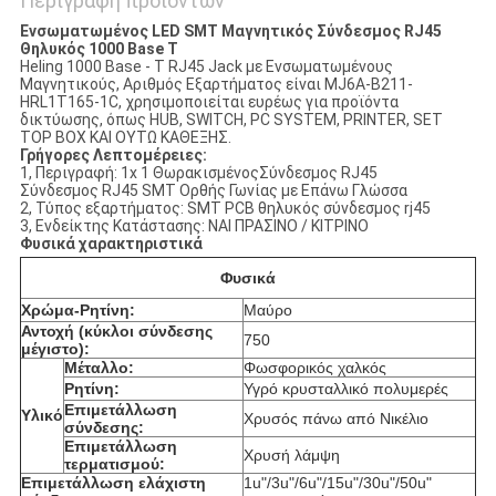
Περιγραφή προϊόντων
Ενσωματωμένος LED SMT Μαγνητικός Σύνδεσμος RJ45
Θηλυκός 1000 Base T
Heling 1000 Base - T RJ45 Jack με Ενσωματωμένους
Μαγνητικούς, Αριθμός Εξαρτήματος είναι MJ6A-B211-
HRL1T165-1C, χρησιμοποιείται ευρέως για προϊόντα
δικτύωσης, όπως HUB, SWITCH, PC SYSTEM, PRINTER, SET
TOP BOX ΚΑΙ ΟΥΤΩ ΚΑΘΕΞΗΣ.
Γρήγορες Λεπτομέρειες:
1, Περιγραφή: 1x 1 ΘωρακισμένοςΣύνδεσμος RJ45
Σύνδεσμος RJ45 SMT Ορθής Γωνίας με Επάνω Γλώσσα
2, Τύπος εξαρτήματος: SMT PCB θηλυκός σύνδεσμος rj45
3, Ενδείκτης Κατάστασης: ΝΑΙ ΠΡΑΣΙΝΟ / ΚΙΤΡΙΝΟ
Φυσικά χαρακτηριστικά
Φυσικά
Χρώμα-Ρητίνη:
Μαύρο
Αντοχή (κύκλοι σύνδεσης
750
μέγιστο):
Μέταλλο:
Φωσφορικός χαλκός
Ρητίνη:
Υγρό κρυσταλλικό πολυμερές
Επιμετάλλωση
Υλικό
Χρυσός πάνω από Νικέλιο
σύνδεσης:
Επιμετάλλωση
Χρυσή λάμψη
τερματισμού:
Επιμετάλλωση ελάχιστη
1u"/3u"/6u"/15u"/30u"/50u"