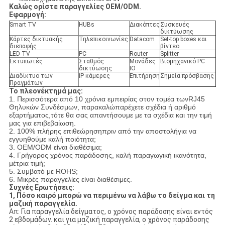
Καλώς ορίστε παραγγελίες OEM/ODM.
Εφαρμογή:
Smart TV
HUBs
Διακόπτες
Συσκευές
δικτύωσης
Κάρτες δικτυακής
Τηλεπικοινωνίες
Datacom
Set-top boxes και
διεπαφής
βίντεο
LED TV
PC
Router
Splitter
Εκτυπωτές
Σταθμός
Μονάδες
Βιομηχανικό PC
δικτύωσης
IO
Διαδίκτυο των
IP κάμερες
Επιτήρηση
Σημεία πρόσβασης
Πραγμάτων
Το πλεονέκτημά μας:
1. Περισσότερα από 10 χρόνια εμπειρίας στον τομέα τωνRJ45
Θηλυκών
Συνδέσμων
, παρακαλώ
παρέχετε σχέδια ή αριθμό
εξαρτήματος,
τότε θα σας απαντήσουμε με τα σχέδια και την τιμή
μας για επιβεβαίωση.
2. 100% πλήρης επιθεώρησηπριν από την αποστολήγια να
εγγυηθούμε καλή ποιότητα;
3. OEM/ODM είναι διαθέσιμα;
4. Γρήγορος χρόνος παράδοσης, καλή παραγωγική ικανότητα,
μέτρια τιμή;
5. Συμβατό με ROHS;
6. Μικρές παραγγελίες είναι διαθέσιμες.
Συχνές Ερωτήσεις:
1, Πόσο καιρό μπορώ να περιμένω να λάβω το δείγμα και τη
μαζική παραγγελία.
Απ: Για παραγγελία δείγματος, ο χρόνος παράδοσης είναι εντός
2 εβδομάδων. και για μαζική παραγγελία, ο χρόνος παράδοσης