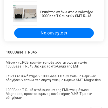
Ετικέττα επάνω στο συνδετήρα
1000Base TX συρτών SMT RJ45
με χτισμένος στις οδηγήσεις
Να συνεχίσει
1000Base Τ RJ45
Μέσω - τα PCB τρυπών τοποθετούν τη σωστή γωνία
1000Base Τ RJ45 Jack με το στόλισμα της EMI
Ετικέττα συνδετήρων 1000Base TX των ενσωματωμένων
οδηγήσεων επάνω στο σύρτη ενσωματωμένο SMT Magnetics
1000Base Τ RJ45 στολισμάτων της EMI ενσωμάτωσε
Magnetics, προστατευμένος συνδετήρας RJ45 Τ με τις
οδηγήσεις