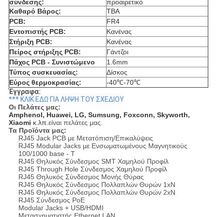
σύνδεσης:
προαιρετικό
Καθαρό Βάρος:
TBA
PCB:
FR4
Εντοπιστής PCB:
Κανένας
Στήριξη PCB:
Κανένας
Πείρος στήριξης PCB:
Γάντζοι
Πάχος PCB - Συνιστώμενο
1.6mm
Τύπος συσκευασίας:
Δίσκος
Εύρος θερμοκρασίας:
-40℃-70℃
Έγγραφα:
*** ΚΛΙΚ ΕΔΩ ΓΙΑ ΛΗΨΗ ΤΟΥ ΣΧΕΔΙΟΥ
Οι Πελάτες μας:
Amphenol, Huawei, LG, Sumsung, Foxconn, Skyworth,
Xiaomi
κ.λπ.
είναι πελάτες μας.
Τα Προϊόντα μας:
RJ45 Jack PCB με Μετατόπιση/Επικαλύψεις
RJ45 Modular Jacks με Ενσωματωμένους Μαγνητικούς
100/1000 base - T
RJ45 Θηλυκός Σύνδεσμος SMT Χαμηλού Προφίλ
RJ45 Through Hole Σύνδεσμος Χαμηλού Προφίλ
RJ45 Θηλυκός Σύνδεσμος Μονής Θύρας
RJ45 Θηλυκός Σύνδεσμος Πολλαπλών Θυρών 1xN
RJ45 Θηλυκός Σύνδεσμος Πολλαπλών Θυρών 2xN
RJ45 Σύνδεσμος PoE
Modular Jacks + USB/HDMI
Μετασχηματιστής Ethernet LAN