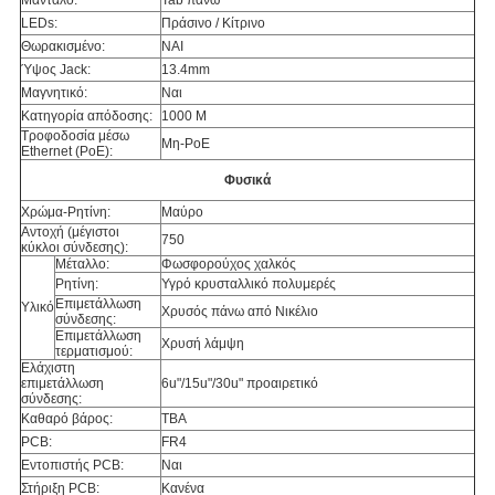
Μάνταλο:
Tab πάνω
LEDs:
Πράσινο / Κίτρινο
Θωρακισμένο:
ΝΑΙ
Ύψος Jack:
13.4mm
Μαγνητικό:
Ναι
Κατηγορία απόδοσης:
1000 M
Τροφοδοσία μέσω
Μη-PoE
Ethernet (PoE):
Φυσικά
Χρώμα-Ρητίνη:
Μαύρο
Αντοχή (μέγιστοι
750
κύκλοι σύνδεσης):
Μέταλλο:
Φωσφορούχος χαλκός
Ρητίνη:
Υγρό κρυσταλλικό πολυμερές
Επιμετάλλωση
Υλικό
Χρυσός πάνω από Νικέλιο
σύνδεσης:
Επιμετάλλωση
Χρυσή λάμψη
τερματισμού:
Ελάχιστη
επιμετάλλωση
6u"/15u"/30u" προαιρετικό
σύνδεσης:
Καθαρό βάρος:
TBA
PCB:
FR4
Εντοπιστής PCB:
Ναι
Στήριξη PCB:
Κανένα