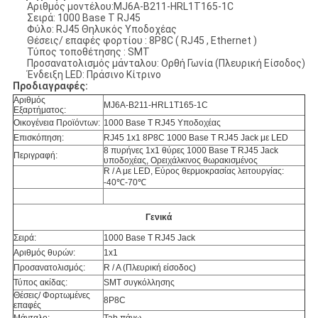
Αριθμός μοντέλου:MJ6A-B211-HRL1T165-1C
Σειρά: 1000 Base T RJ45
Φύλο: RJ45 Θηλυκός Υποδοχέας
Θέσεις/ επαφές φορτίου : 8P8C ( RJ45 , Ethernet )
Τύπος τοποθέτησης : SMT
Προσανατολισμός μάνταλου: Ορθή Γωνία (Πλευρική Είσοδος)
Ένδειξη LED: Πράσινο Κίτρινο
Προδιαγραφές:
Αριθμός
MJ6A-B211-HRL1T165-1C
Εξαρτήματος:
Οικογένεια Προϊόντων:
1000 Base T RJ45 Υποδοχέας
Επισκόπηση:
RJ45 1x1 8P8C 1000 Base T RJ45 Jack με LED
8 πυρήνες 1x1 θύρες 1000 Base T RJ45 Jack
Περιγραφή:
υποδοχέας, Ορειχάλκινος θωρακισμένος
R / A με LED, Εύρος θερμοκρασίας λειτουργίας:
-40℃-70℃
Γενικά
Σειρά:
1000 Base T RJ45 Jack
Αριθμός θυρών:
1x1
Προσανατολισμός:
R / A (Πλευρική είσοδος)
Τύπος ακίδας:
SMT συγκόλλησης
Θέσεις/ Φορτωμένες
8P8C
επαφές