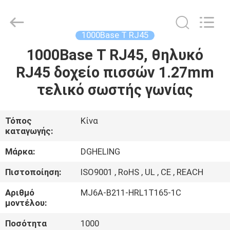
Electronic
Co.,
Ltd..
All
Rights
1000Base Τ RJ45
Reserved.
Developed
by
1000Base Τ RJ45, θηλυκό
ΣΠΊΤΙ
ECER
RJ45 δοχείο πισσών 1.27mm
ΠΡΟΪΌΝΤΑ
τελικό σωστής γωνίας
ΠΕΡΊΠΟΥ
Τόπος
Κίνα
καταγωγής:
ΕΜΕΊΣ
Μάρκα:
DGHELING
ΓΎΡΟΣ
Πιστοποίηση:
ISO9001 , RoHS , UL , CE , REACH
ΕΡΓΟΣΤΑΣΊΩΝ
Αριθμό
MJ6A-B211-HRL1T165-1C
μοντέλου:
ΠΟΙΟΤΙΚΌΣ
Ποσότητα
1000