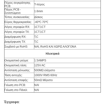
Πύρος συγκράτησης
T-πύρος
PCB:
Πάχος PCB -
1.6mm
Συνιστώμενο
Τύπος συσκευασίας:
Δίσκος
Εύρος θερμοκρασίας:
-40℃-70℃
Λόγος στροφών RX:
1CT:1CT
Λόγος στροφών TX:
1CT:1CT
Διαμόρφωση RX:
T,C
Διαμόρφωση TX:
T,C
Συμβατό με RoHS
ΝΑΙ, RoHS ΚΑΙ ΧΩΡΙΣ ΑΛΟΓΟΝΑ
Ηλεκτρικά
Ονομαστικό ρεύμα:
1.5AMPS
Ονομαστική τάση:
125V AC
Αντίσταση μόνωσης:
500MΩ ελάχιστο
Τάση αντοχής:
1000V RMS 60Hz
Αντίσταση επαφής:
50mΩ Μέγιστο
Γείωση στο PCB:
ΝΑΙ
Γείωση στο Πάνελ:
ΝΑΙ
Έγγραφα: