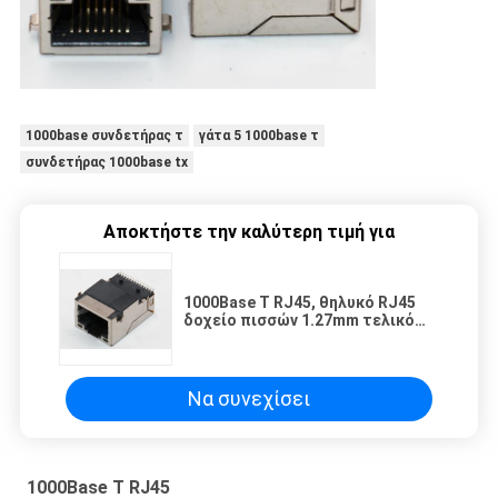
1000base συνδετήρας τ
γάτα 5 1000base τ
συνδετήρας 1000base tx
Αποκτήστε την καλύτερη τιμή για
1000Base Τ RJ45, θηλυκό RJ45
δοχείο πισσών 1.27mm τελικό
σωστής γωνίας
Να συνεχίσει
1000Base Τ RJ45