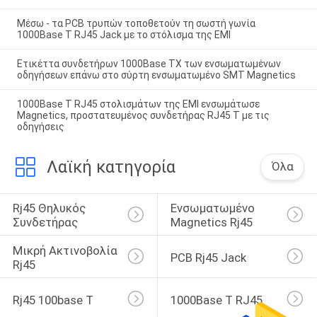
Μέσω - τα PCB τρυπών τοποθετούν τη σωστή γωνία
1000Base Τ RJ45 Jack με το στόλισμα της EMI
Ετικέττα συνδετήρων 1000Base TX των ενσωματωμένων
οδηγήσεων επάνω στο σύρτη ενσωματωμένο SMT Magnetics
1000Base Τ RJ45 στολισμάτων της EMI ενσωμάτωσε
Magnetics, προστατευμένος συνδετήρας RJ45 Τ με τις
οδηγήσεις
Λαϊκή κατηγορία
Όλα
Rj45 Θηλυκός 
Ενσωματωμένο 
Συνδετήρας
Magnetics Rj45
Μικρή Ακτινοβολία 
PCB Rj45 Jack
Rj45
Rj45 100base Τ
1000Base Τ RJ45