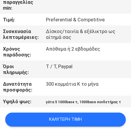
παραγγελίας
ΈΛΕΓΧΟΣ
min:
Τιμή:
Preferential & Competitive
ΜΑΣ
ΕΛΆΤΕ
Συσκευασία
Δίσκος/ταινία & εξέλικτρο ως
λεπτομέρειες:
αίτημά σας
ΣΕ
Χρόνος
Απόθεμα ή 2 εβδομάδες
ΕΠΑΦΉ
παράδοσης:
ΜΕ
Όροι
T / Τ, Paypal
πληρωμής:
ΖΗΤΉΣΤΕ
Δυνατότητα
300 κομμάτια Κ το μήνα
ΈΝΑ
προσφοράς:
ΑΠΌΣΠΑΣΜΑ
Υψηλό φως:
,
γάτα 5 1000base τ
1000base συνδετήρας τ
SITEMAP
ΚΑΛΎΤΕΡΗ ΤΙΜΉ