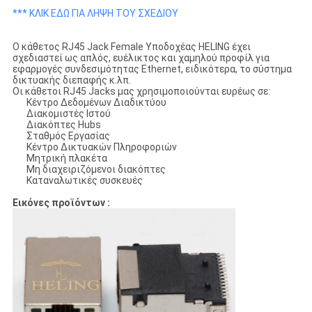
*** ΚΛΙΚ ΕΔΩ ΓΙΑ ΛΗΨΗ ΤΟΥ ΣΧΕΔΙΟΥ
Ο κάθετος RJ45 Jack Female Υποδοχέας HELING έχει
σχεδιαστεί ως απλός, ευέλικτος και χαμηλού προφίλ για
εφαρμογές συνδεσιμότητας Ethernet, ειδικότερα, το σύστημα
δικτυακής διεπαφής κ.λπ.
Οι κάθετοι RJ45 Jacks μας χρησιμοποιούνται ευρέως σε:
Κέντρο Δεδομένων Διαδικτύου
Διακομιστές Ιστού
Διακόπτες Hubs
Σταθμός Εργασίας
Κέντρο Δικτυακών Πληροφοριών
Μητρική πλακέτα
Μη διαχειριζόμενοι διακόπτες
Καταναλωτικές συσκευές
Εικόνες προϊόντων :