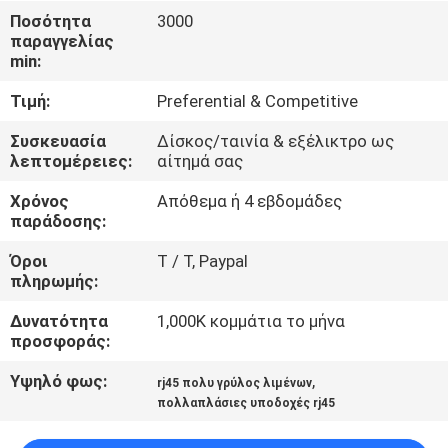
ΈΛΕΓΧΟΣ
Ποσότητα
3000
παραγγελίας
min:
ΜΑΣ
Τιμή:
Preferential & Competitive
ΕΛΆΤΕ
ΣΕ
Συσκευασία
Δίσκος/ταινία & εξέλικτρο ως
λεπτομέρειες:
αίτημά σας
ΕΠΑΦΉ
Χρόνος
Απόθεμα ή 4 εβδομάδες
ΜΕ
παράδοσης:
Όροι
T / Τ, Paypal
ΖΗΤΉΣΤΕ
πληρωμής:
ΈΝΑ
Δυνατότητα
1,000K κομμάτια το μήνα
ΑΠΌΣΠΑΣΜΑ
προσφοράς:
Υψηλό φως:
,
rj45 πολυ γρύλος λιμένων
SITEMAP
πολλαπλάσιες υποδοχές rj45