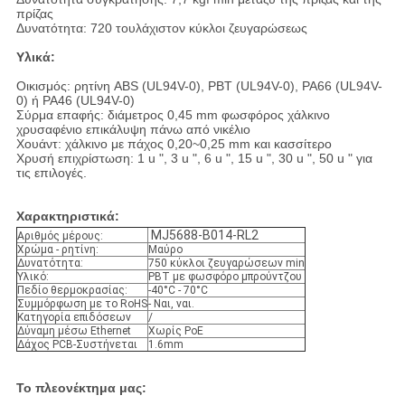
πρίζας
Δυνατότητα: 720 τουλάχιστον κύκλοι ζευγαρώσεως
Υλικά:
Οικισμός: ρητίνη ABS (UL94V-0), PBT (UL94V-0), PA66 (UL94V-
0) ή PA46 (UL94V-0)
Σύρμα επαφής: διάμετρος 0,45 mm φωσφόρος χάλκινο
χρυσαφένιο επικάλυψη πάνω από νικέλιο
Χουάντ: χάλκινο με πάχος 0,20~0,25 mm και κασσίτερο
Χρυσή επιχρίστωση: 1 u ", 3 u ", 6 u ", 15 u ", 30 u ", 50 u " για
τις επιλογές.
Χαρακτηριστικά:
MJ5688-B014-RL2
Αριθμός μέρους:
Χρώμα - ρητίνη:
Μαύρο
Δυνατότητα:
750 κύκλοι ζευγαρώσεων min
Υλικό:
PBT με φωσφόρο μπρούντζου
Πεδίο θερμοκρασίας:
-40°C - 70°C
Συμμόρφωση με το RoHS
- Ναι, ναι.
Κατηγορία επιδόσεων
/
Δύναμη μέσω Ethernet
Χωρίς PoE
Δάχος PCB-Συστήνεται
1.6mm
Το πλεονέκτημα μας: