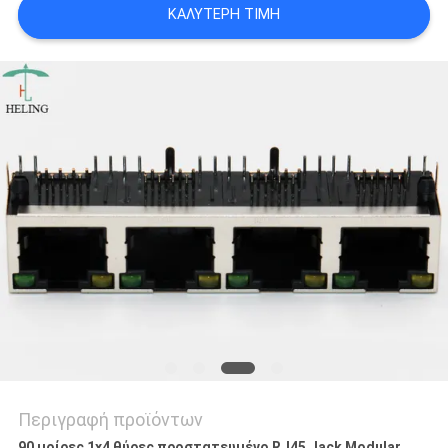
ΚΑΛΎΤΕΡΗ ΤΙΜΉ
ΠΟΛΙΤΙΚΉ
ΑΠΟΡΡΉΤΟΥ
Περιγραφή προϊόντων
90 μοίρες 1x4 θύρες προστατευμένο RJ45 Jack Modular