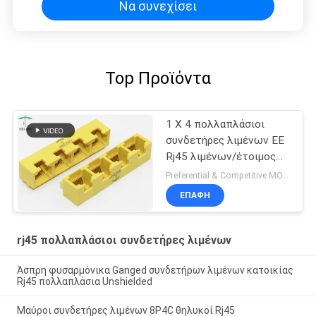
Να συνεχίσει
Top Προϊόντα
1 X 4 πολλαπλάσιοι
συνδετήρες λιμένων EE
Rj45 λιμένων/έτοιμος
προς χρήση RJ45 Bticino
Preferential & Competitive MOQ:2000
λιμένας του τοπικού
ΕΠΑΦΉ
LAN σωστής γωνίας
rj45 πολλαπλάσιοι συνδετήρες λιμένων
Άσπρη φυσαρμόνικα Ganged συνδετήρων λιμένων κατοικίας
Rj45 πολλαπλάσια Unshielded
Μαύροι συνδετήρες λιμένων 8P4C θηλυκοί Rj45