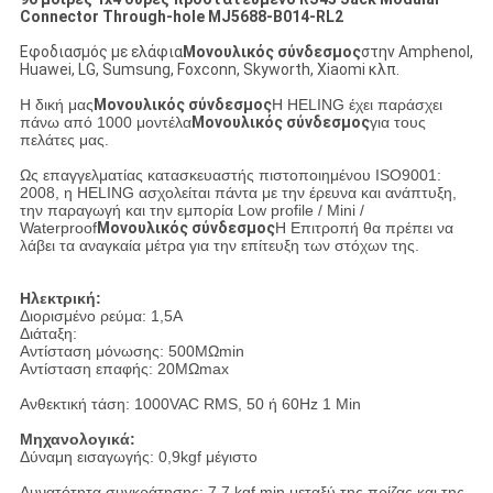
Connector Through-hole MJ5688-B014-RL2
Εφοδιασμός με ελάφια
Μονουλικός σύνδεσμος
στην Amphenol,
Huawei, LG, Sumsung, Foxconn, Skyworth, Xiaomi κλπ.
Η δική μας
Μονουλικός σύνδεσμος
Η HELING έχει παράσχει
πάνω από 1000 μοντέλα
Μονουλικός σύνδεσμος
για τους
πελάτες μας.
Ως επαγγελματίας κατασκευαστής πιστοποιημένου ISO9001:
2008, η HELING ασχολείται πάντα με την έρευνα και ανάπτυξη,
την παραγωγή και την εμπορία Low profile / Mini /
Waterproof
Μονουλικός σύνδεσμος
Η Επιτροπή θα πρέπει να
λάβει τα αναγκαία μέτρα για την επίτευξη των στόχων της.
Ηλεκτρική:
Διορισμένο ρεύμα: 1,5A
Διάταξη:
Αντίσταση μόνωσης: 500MΩmin
Αντίσταση επαφής: 20MΩmax
Ανθεκτική τάση: 1000VAC RMS, 50 ή 60Hz 1 Min
Μηχανολογικά:
Δύναμη εισαγωγής: 0,9kgf μέγιστο
Δυνατότητα συγκράτησης: 7,7 kgf min μεταξύ της πρίζας και της