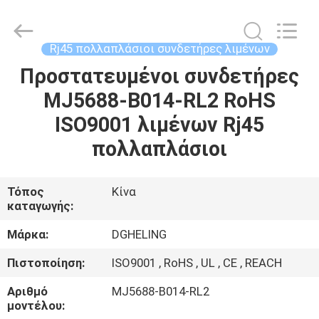
Co.,
Ltd..
All
Rights
Reserved.
Rj45 πολλαπλάσιοι συνδετήρες λιμένων
Developed
by
Προστατευμένοι συνδετήρες
ΣΠΊΤΙ
ECER
MJ5688-B014-RL2 RoHS
ΠΡΟΪΌΝΤΑ
ISO9001 λιμένων Rj45
πολλαπλάσιοι
ΠΕΡΊΠΟΥ
ΕΜΕΊΣ
Τόπος
Κίνα
καταγωγής:
ΓΎΡΟΣ
Μάρκα:
DGHELING
ΕΡΓΟΣΤΑΣΊΩΝ
Πιστοποίηση:
ISO9001 , RoHS , UL , CE , REACH
Αριθμό
MJ5688-B014-RL2
ΠΟΙΟΤΙΚΌΣ
μοντέλου: