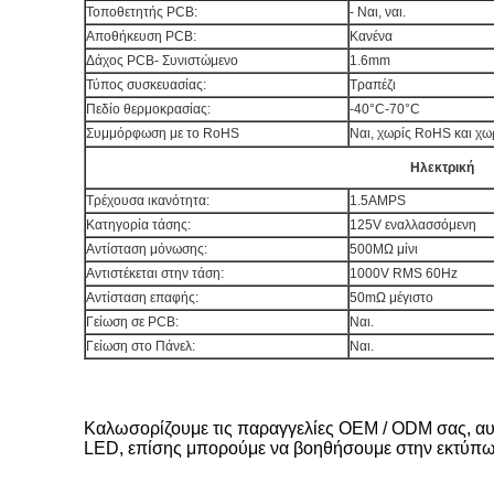
Τοποθετητής PCB:
- Ναι, ναι.
Αποθήκευση PCB:
Κανένα
Δάχος PCB- Συνιστώμενο
1.6mm
Τύπος συσκευασίας:
Τραπέζι
Πεδίο θερμοκρασίας:
-40°C-70°C
Συμμόρφωση με το RoHS
Ναι, χωρίς RoHS και χω
Ηλεκτρική
Τρέχουσα ικανότητα:
1.5AMPS
Κατηγορία τάσης:
125V εναλλασσόμενη
Αντίσταση μόνωσης:
500MΩ μίνι
Αντιστέκεται στην τάση:
1000V RMS 60Hz
Αντίσταση επαφής:
50mΩ μέγιστο
Γείωση σε PCB:
Ναι.
Γείωση στο Πάνελ:
Ναι.
Καλωσορίζουμε τις παραγγελίες OEM / ODM σας, αυτό
LED, επίσης μπορούμε να βοηθήσουμε στην εκτύπωσ