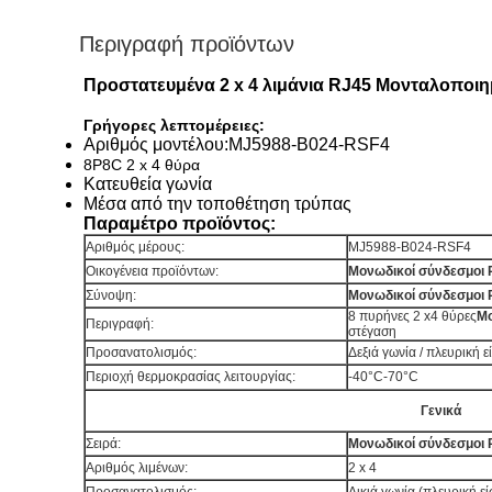
Περιγραφή προϊόντων
Προστατευμένα 2 x 4 λιμάνια RJ45 Μονταλοποιημ
Γρήγορες λεπτομέρειες:
Αριθμός μοντέλου:
MJ5988-B024-RSF4
8P8C 2 x 4 θύρα
Κατευθεία γωνία
Μέσα από την τοποθέτηση τρύπας
Παραμέτρο προϊόντος:
Αριθμός μέρους:
MJ5988-B024-RSF4
Οικογένεια προϊόντων:
Μονωδικοί σύνδεσμοι 
Σύνοψη:
Μονωδικοί σύνδεσμοι 
8 πυρήνες 2 x4 θύρες
Μο
Περιγραφή:
στέγαση
Προσανατολισμός:
Δεξιά γωνία / πλευρική 
Περιοχή θερμοκρασίας λειτουργίας:
-40°C-70°C
Γενικά
Σειρά:
Μονωδικοί σύνδεσμοι 
Αριθμός λιμένων:
2 x 4