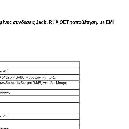
ένες συνδέσεις Jack, R / A ΘΕΤ τοποθέτηση, με EMI
RJ45
RJ45
2 x 4 8P8C Μονουλογική πρίζα
νωδικοί σύνδεσμοι RJ45
, Ασπίδα, Μαύρη
είσοδος
RJ45