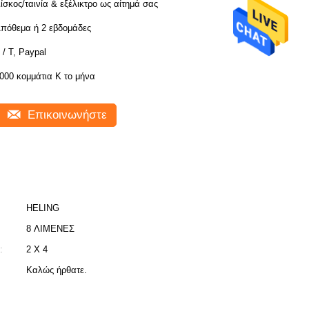
ίσκος/ταινία & εξέλικτρο ως αίτημά σας
πόθεμα ή 2 εβδομάδες
 / Τ, Paypal
000 κομμάτια Κ το μήνα
Επικοινωνήστε
HELING
8 ΛΙΜΕΝΕΣ
:
2 X 4
Καλώς ήρθατε.