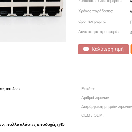
Συσκευασία λεπτομέρειες:
Δ
Χρόνος παράδοσης:
Α
Όροι πληρωμής:
T
Δυνατότητα προσφοράς:
3
Καλύτερη τιμή
ρες του Jack
Ετικέτα:
Αριθμοί λιμένων:
Διαμόρφωση μητρών λιμένων
OEM / ODM:
ων
πολλαπλάσιες υποδοχές rj45
,