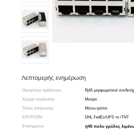
Λεπτομερής ενημέρωση
Οικογένεια προϊόντων:
Rj45 μορφωματικοί συνδετή
Χρώμα στερέωσης:
Μαύρο
Τύπος στερέωσης:
Μέσω-τρύπα
ΕΠΙΤΡΟΠΗ:
DHL FedEx/UPS το /TNT
Επισημαίνω:
rj45 πολυ γρύλος λιμέν