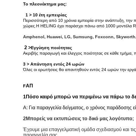
Το πλεονέκτημα μας:
1 > 10 έτη εμπειρίας
Περισσότερη από 10 χρόνια εμπειρία στην ανάπτυξη, την 
χώρες.Η HELING έχει παράσχει πάνω από 1000 μοντέλα RJ
Amphenol, Huawei, LG, Sumsung, Foxconn, Skyworth,
2 >
Εγγύηση ποιότητας
Ακριβής παραγωγή και έλεγχος ποιότητας σε κάθε τμήμα, π
3 > Απάντηση εντός 24 ωρών
Όλες οι ερωτήσεις θα απαντηθούν εντός 24 ωρών την εργά
ΑΠ
F
1Πόσο καιρό μπορώ να περιμένω να πάρω το δεί
Α: Για παραγγελία δείγματος, ο χρόνος παράδοσης εί
2Μπορείς να εκτυπώσεις το δικό μας λογότυπο;
Έχουμε μια επαγγελματική ομάδα σχεδιασμού και τ
παραγγελία σας.