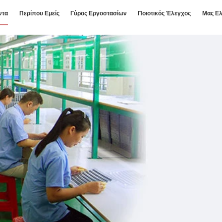
ντα
Περίπου Εμείς
Γύρος Εργοστασίων
Ποιοτικός Έλεγχος
Μας Ελ