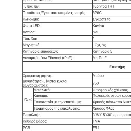
Προσανατολισμός:
Δικιά γωνία (πλευρική ε
Τύπος πιν:
Τυρίχτρα THT
Τοποθεσίες/Εγκατασκευασμένες επαφές
8P8C
Κλείδωμα:
Σηκώστε το
Φώτα LED:
Κανένα
Ασπίδα:
Ναι.
Τζακ Χάιτ:
/
Μαγνητικό:
- Όχι, όχι.
Κατηγορία επιδόσεων:
Κατηγορία 5
Δυναμικό μέσω Ethernet ((PoE):
Μη-Πο E
Επιστήμη
Χρωματική ρητίνη:
Μαύρο
Δυνατότητα (μέγιστοι κύκλοι
750
ζευγαρώματος):
Μεταλλικό:
Φωσφορικός χάλκινος
Καύσιμα:
Πολυμερές υγρών κρυσ
Υλικό
Επικοινωνία με την επικάλυψη:
Χρυσός πάνω από Νικέλ
Τερματισμός της επικάλυψης:
Χρυσός Φλας
Επικάλυψη:
3"/6"/15"/30" προαιρετικ
Καθαρό βάρος:
ΤΜΑ
PCB:
FR4