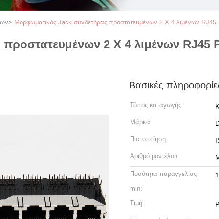
νων
>
Μορφωματικός Jack συνδετήρας προστατευμένων 2 X 4 λιμένων RJ45 Ρ
προστατευμένων 2 X 4 λιμένων RJ45 Ρ/
Βασικές πληροφορίε
Τόπος καταγωγής:
Κ
Μάρκα:
Πιστοποίηση:
I
Αριθμό μοντέλου:
M
Ποσότητα παραγγελίας
1
min:
Τιμή:
P