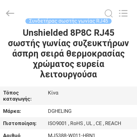
Electronic
Co.,
Ltd..
All
Rights
Συνδετήρας σωστής γωνίας RJ45
Reserved.
Developed
by
Unshielded 8P8C RJ45
ΣΠΊΤΙ
ECER
σωστής γωνίας συζευκτήρων
ΠΡΟΪΌΝΤΑ
άσπρη σειρά θερμοκρασίας
χρώματος ευρεία
ΠΕΡΊΠΟΥ
λειτουργούσα
ΕΜΕΊΣ
Τόπος
Κίνα
καταγωγής:
ΓΎΡΟΣ
ΕΡΓΟΣΤΑΣΊΩΝ
Μάρκα:
DGHELING
Πιστοποίηση:
ISO9001 , RoHS , UL , CE , REACH
ΠΟΙΟΤΙΚΌΣ
Αριθμό
MJ5388-W011-HRN1