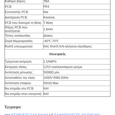
Καθαρό βάρος:
TBA
PCB:
FR4
Εντοπιστής PCB:
Ναι
Διατήρηση PCB:
Κανένας
PCB που διατηρεί τη θέση:
Τ-θέση
Πάχος PCB που
1.6mm
συστήνεται
Τύπος συσκευσίας:
Δίσκος
Σειρά θερμοκρασίας:
-40℃-70℃
RoHS υποχωρητικό
ΝΑΙ, RoHS ΚΑΙ αλόγονο-ελεύθερος
Ηλεκτρικός
Τρέχουσα εκτίμηση:
1.5AMPS
Εκτίμηση τάσης:
125V εναλλασσόμενο ρεύμα
Αντίσταση μόνωσης:
500MΩ μίνι
Αντισταθείτε την τάση:
1000V RMS 60Hz
Αντίσταση επαφών:
50mΩ Max
Να στηρίξει στο PCB:
ΝΑΙ
Να στηρίξει στην επιτροπή:
ΝΑΙ
Έγγραφα: