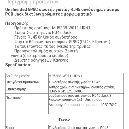
Περιγραφή προϊόντων
Unshielded 8P8C σωστής γωνίας RJ45 συνδετήρων άσπρο
PCB Jack δικτύων χρώματος μορφωματικό
Περιγραφή:
Πρότυπος αριθμός: MJ5388-W011-HRN1
Σειρά: Σωστή γωνία RJ45 Jack
Γένος: RJ45 θηλυκός συνδετήρας
Φορτία θέσεων των επαφών: 8P8C (RJ45, Ethernet)
Τοποθετώντας τύπος: Μέσω της τρύπας
Προσανατολισμός συρτών: Σωστή
γωνία (δευτερεύουσα είσοδος)
Δείκτης οδηγήσεων: Κανένας
Specfication:
Αριθμός μερών:
MJ5388-W011-HRN1
Οικογένεια προϊόντων:
Συνδετήρας σωστής γωνίας RJ45
Άσπρο χρώμα συνδετήρων σωστής γωνίας
Επισκόπηση:
RJ45 RJ45 1x1 8P8C
συνδετήρας σωστής γωνίας RJ45 Jack 8
Περιγραφή:
λιμένων πυρήνων 1x1, Unshielded
Λειτουργούσα σειρά temprature: -40℃-70℃
Γενικό
Σειρά:
Συνδετήρας Jack σωστής γωνίας RJ45