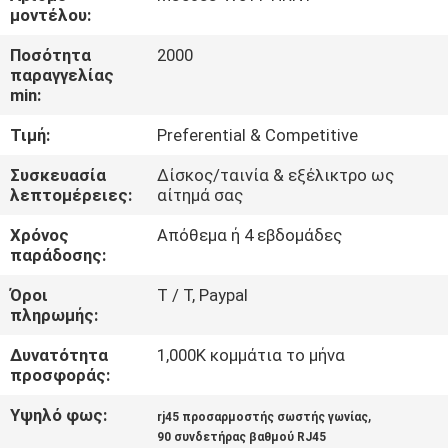
ΈΛΕΓΧΟΣ
μοντέλου:
Ποσότητα
2000
ΜΑΣ
παραγγελίας
min:
ΕΛΆΤΕ
Τιμή:
Preferential & Competitive
ΣΕ
ΕΠΑΦΉ
Συσκευασία
Δίσκος/ταινία & εξέλικτρο ως
λεπτομέρειες:
αίτημά σας
ΜΕ
Χρόνος
Απόθεμα ή 4 εβδομάδες
παράδοσης:
ΖΗΤΉΣΤΕ
Όροι
T / Τ, Paypal
ΈΝΑ
πληρωμής:
ΑΠΌΣΠΑΣΜΑ
Δυνατότητα
1,000K κομμάτια το μήνα
προσφοράς:
SITEMAP
Υψηλό φως:
,
rj45 προσαρμοστής σωστής γωνίας
90 συνδετήρας βαθμού RJ45