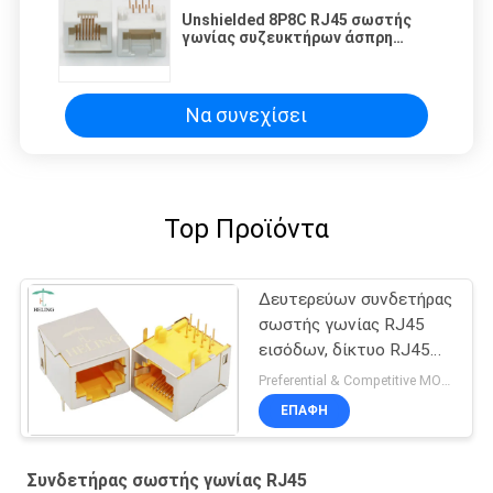
Unshielded 8P8C RJ45 σωστής
γωνίας συζευκτήρων άσπρη
σειρά θερμοκρασίας χρώματος
ευρεία λειτουργούσα
Να συνεχίσει
Top Προϊόντα
Δευτερεύων συνδετήρας
σωστής γωνίας RJ45
εισόδων, δίκτυο RJ45
προσαρμοστής 90
Preferential & Competitive MOQ:3000
βαθμού
ΕΠΑΦΉ
Συνδετήρας σωστής γωνίας RJ45