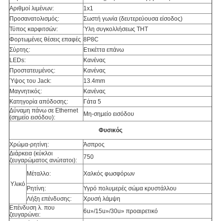
Αριθμοί λιμένων:
1x1
Προσανατολισμός:
Σωστή γωνία (δευτερεύουσα είσοδος)
Τύπος καρφιτσών:
Ύλη συγκολλήσεως THT
Φορτωμένες θέσεις επαφές
8P8C
Σύρτης:
Ετικέττα επάνω
LEDs:
Κανένας
Προστατευμένος:
Κανένας
Ύψος του Jack:
13.4mm
Μαγνητικός:
Κανένας
Κατηγορία απόδοσης:
Γάτα 5
Δύναμη πάνω σε Ethernet
Μη-σημείο εισόδου
(σημείο εισόδου):
Φυσικός
Χρώμα-ρητίνη:
Άσπρος
Διάρκεια (κύκλοι
750
ζευγαρώματος ανώτατοι):
Μέταλλο:
Χαλκός φωσφόρων
Υλικό
Ρητίνη:
Υγρό πολυμερές σώμα κρυστάλλου
Λήξη επένδυσης:
Χρυσή λάμψη
Επένδυση λ. που
6u»/15u»/30u» προαιρετικό
ζευγαρώνει: