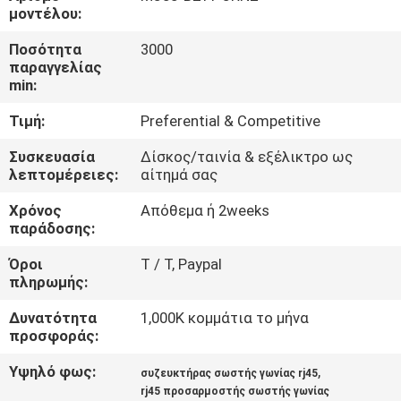
ΈΛΕΓΧΟΣ
μοντέλου:
Ποσότητα
3000
ΜΑΣ
παραγγελίας
min:
ΕΛΆΤΕ
Τιμή:
Preferential & Competitive
ΣΕ
ΕΠΑΦΉ
Συσκευασία
Δίσκος/ταινία & εξέλικτρο ως
λεπτομέρειες:
αίτημά σας
ΜΕ
Χρόνος
Απόθεμα ή 2weeks
παράδοσης:
ΖΗΤΉΣΤΕ
Όροι
T / Τ, Paypal
ΈΝΑ
πληρωμής:
ΑΠΌΣΠΑΣΜΑ
Δυνατότητα
1,000K κομμάτια το μήνα
προσφοράς:
SITEMAP
Υψηλό φως:
,
συζευκτήρας σωστής γωνίας rj45
rj45 προσαρμοστής σωστής γωνίας