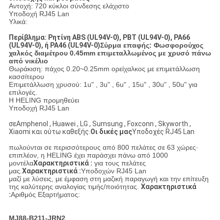
Αντοχή: 720 κύκλοι σύνδεσης ελάχιστο
Υποδοχή RJ45 Lan
Υλικά:
Περίβλημα: Ρητίνη ABS (UL94V-0), PBT (UL94V-0), PA66
(UL94V-0), ή PA46 (UL94V-0)
Σύρμα επαφής: Φωσφορούχος
χαλκός διαμέτρου 0.45mm επιμεταλλωμένος με χρυσό πάνω
από νικέλιο
Θωράκιση: πάχος 0.20~0.25mm ορείχαλκος με επιμετάλλωση
κασσίτερου
Επιμετάλλωση χρυσού: 1u" , 3u" , 6u" , 15u" , 30u" , 50u" για
επιλογές.
Η HELING προμηθεύει
Υποδοχή RJ45 Lan
σεAmphenol , Huawei , LG , Sumsung , Foxconn , Skyworth ,
Xiaomi και ούτω καθεξής.
Οι δικές μας
Υποδοχές RJ45 Lan
πωλούνται σε περισσότερους από 800 πελάτες σε 63 χώρες·
επιπλέον, η HELING έχει παράσχει πάνω από 1000
μοντέλα
Χαρακτηριστικά :
για τους πελάτες
μας.
Χαρακτηριστικά :
Υποδοχών RJ45 Lan
μαζί με λύσεις, με έμφαση στη μαζική παραγωγή και την επίτευξη
της καλύτερης αναλογίας τιμής/ποιότητας.
Χαρακτηριστικά
:
Αριθμός Εξαρτήματος:
MJ88-B211-JRN2