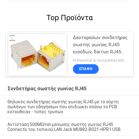
Top Προϊόντα
Δευτερεύων συνδετήρας
σωστής γωνίας RJ45
εισόδων, δίκτυο RJ45
προσαρμοστής 90
Preferential & Competitive MOQ:3000
βαθμού
ΕΠΑΦΉ
Συνδετήρας σωστής γωνίας RJ45
Θηλυκός συνδετήρας σωστής γωνίας RJ45 με το σύρτη
σωλήνων των οδηγήσεων που επιδιώκει επάνω το PCB
κατευθείαν - τύπος τρυπών
Αντίσταση 500MΩmin μόνωσης σωστής γωνίας RJ45
Connecto του τοπικού LAN Jack MU882-B021-HPR1 USB