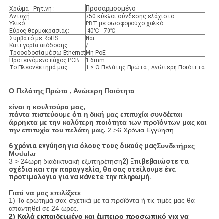
Προσαρμοσμένο
Χρώμα - Ρητίνη :
Αντοχή :
750 κύκλοι σύνδεσης ελάχιστο
Υλικό :
PBT με φωσφορούχο χαλκό
Εύρος θερμοκρασίας:
-40℃ - 70℃
Συμβατό με RoHS
Ναι
Κατηγορία απόδοσης
/
Τροφοδοσία μέσω Ethernet
Μη-PoE
Προτεινόμενο πάχος PCB
1.6mm
Το Πλεονέκτημά μας:
1 > Ο Πελάτης Πρώτα , Ανώτερη Ποιότητα
Ο Πελάτης Πρώτα , Ανώτερη Ποιότητα
είναι η κουλτούρα μας,
πάντα πιστεύουμε ότι η δική μας επιτυχία συνδέεται
άρρηκτα με την καλύτερη ποιότητα των προϊόντων μας και
την επιτυχία του πελάτη μας.
2 >
6 Χρόνια Εγγύηση
6 χρόνια εγγύηση για όλους τους δικούς μας
Συνδετήρες
Modular
3 > 24ωρη διαδικτυακή εξυπηρέτηση
2) Επιβεβαιώστε τα
σχέδια και την παραγγελία, θα σας στείλουμε ένα
προτιμολόγιο για να κάνετε την πληρωμή.
Γιατί να μας επιλέξετε
1) Το ερώτημά σας σχετικά με τα προϊόντα ή τις τιμές μας θα
απαντηθεί σε 24 ώρες.
2) Καλά εκπαιδευμένο και έμπειρο προσωπικό για να