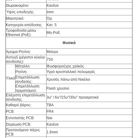
Θωρακισμένο:
Κανένα
Ύψος υποδοχής:
/mm
Μαγνητικό:
Όχι
Κατηγορία απόδοσης:
Κατ. 5
Τροφοδοσία μέσω
Μη-PoE
Ethernet (PoE):
Φυσικά
Χρώμα-Ρητίνη:
Μαύρο
Αντοχή (μέγιστοι κύκλοι
750
σύνδεσης):
Μέταλλο:
Φωσφορούχος χαλκός
Ρητίνη:
Υγρό κρυσταλλικό πολυμερές
Επιμετάλλωση
Υλικό
Χρυσός πάνω από Νικέλιο
σύνδεσης:
Επιμετάλλωση
Flash χρυσού
τερματισμού:
Ελάχιστη επιμετάλλωση
3u" / 6u"/15u"/30u" προαιρετικά
σύνδεσης:
Καθαρό βάρος:
TBA
PCB:
FR4
Εντοπιστής PCB:
Ναι
Στερέωση PCB:
Κανένα
Προτεινόμενο πάχος
1.6mm
PCB