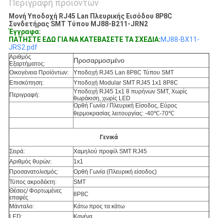
Περιγραφή προϊόντων
Μονή Υποδοχή RJ45 Lan Πλευρικής Εισόδου 8P8C
Συνδετήρας SMT Τύπου MJ88-B211-JRN2
Έγγραφα:
ΠΑΤΗΣΤΕ ΕΔΩ ΓΙΑ ΝΑ ΚΑΤΕΒΑΣΕΤΕ ΤΑ ΣΧΕΔΙΑ:
MJ88-BX11-
JRS2.pdf
Αριθμός
Προσαρμοσμένο
Εξαρτήματος:
Οικογένεια Προϊόντων:
Υποδοχή RJ45 Lan 8P8C Τύπου SMT
Επισκόπηση:
Υποδοχή Modular SMT RJ45 1x1 8P8C
Υποδοχή RJ45 1x1 8 πυρήνων SMT, Χωρίς
Περιγραφή:
θωράκιση, χωρίς LED
Ορθή Γωνία / Πλευρική Είσοδος, Εύρος
θερμοκρασίας λειτουργίας: -40℃-70℃
Γενικά
Σειρά:
Χαμηλού προφίλ SMT RJ45
Αριθμός θυρών:
1x1
Προσανατολισμός:
Ορθή Γωνία (Πλευρική είσοδος)
Τύπος ακροδέκτη:
SMT
Θέσεις/ Φορτωμένες
8P8C
επαφές
Μάνταλο:
Κάτω προς τα κάτω
LED:
Κανένα