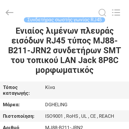
Electronic
Co.,
Ltd..
All
Rights
Συνδετήρας σωστής γωνίας RJ45
Reserved.
Developed
by
Ενιαίος λιμένων πλευράς
ΣΠΊΤΙ
ECER
εισόδων RJ45 τύπος MJ88-
ΠΡΟΪΌΝΤΑ
B211-JRN2 συνδετήρων SMT
του τοπικού LAN Jack 8P8C
ΠΕΡΊΠΟΥ
μορφωματικός
ΕΜΕΊΣ
Τόπος
Κίνα
καταγωγής:
ΓΎΡΟΣ
ΕΡΓΟΣΤΑΣΊΩΝ
Μάρκα:
DGHELING
Πιστοποίηση:
ISO9001 , RoHS , UL , CE , REACH
ΠΟΙΟΤΙΚΌΣ
Αριθμό
MJ88-B211-JRN2