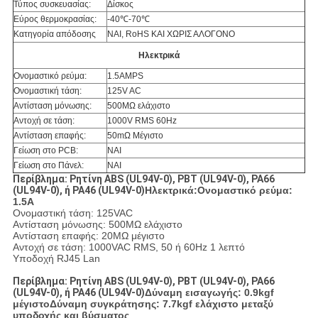
Τύπος συσκευασίας:
Δίσκος
Εύρος θερμοκρασίας:
-40℃-70℃
Κατηγορία απόδοσης
ΝΑΙ, RoHS ΚΑΙ ΧΩΡΙΣ ΑΛΟΓΟΝΟ
Ηλεκτρικά
Ονομαστικό ρεύμα:
1.5AMPS
Ονομαστική τάση:
125V AC
Αντίσταση μόνωσης:
500MΩ ελάχιστο
Αντοχή σε τάση:
1000V RMS 60Hz
Αντίσταση επαφής:
50mΩ Μέγιστο
Γείωση στο PCB:
ΝΑΙ
Γείωση στο Πάνελ:
ΝΑΙ
Περίβλημα: Ρητίνη ABS (UL94V-0), PBT (UL94V-0), PA66
(UL94V-0), ή PA46 (UL94V-0)
Ηλεκτρικά:
Ονομαστικό ρεύμα:
1.5A
Ονομαστική τάση: 125VAC
Αντίσταση μόνωσης: 500MΩ ελάχιστο
Αντίσταση επαφής: 20MΩ μέγιστο
Αντοχή σε τάση: 1000VAC RMS, 50 ή 60Hz 1 λεπτό
Υποδοχή RJ45 Lan
Περίβλημα: Ρητίνη ABS (UL94V-0), PBT (UL94V-0), PA66
(UL94V-0), ή PA46 (UL94V-0)
Δύναμη εισαγωγής: 0.9kgf
μέγιστο
Δύναμη συγκράτησης: 7.7kgf ελάχιστο μεταξύ
υποδοχής και βύσματος