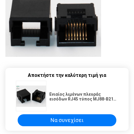
Αποκτήστε την καλύτερη τιμή για
Ενιαίος λιμένων πλευράς
εισόδων RJ45 τύπος MJ88-B211-
JRN2 συνδετήρων SMT του
τοπικού LAN Jack 8P8C
μορφωματικός
Να συνεχίσει