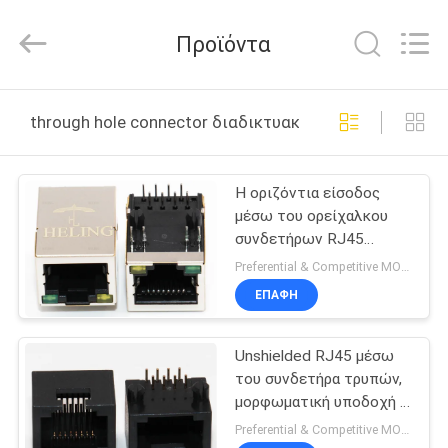
Co.,
Ltd..
All
Προϊόντα
Rights
Reserved.
Developed
by
ΣΠΊΤΙ
ECER
through hole connector διαδικτυακή κατασκευή
ΠΡΟΪΌΝΤΑ
Η οριζόντια είσοδος
μέσω του ορείχαλκου
ΠΕΡΊΠΟΥ
συνδετήρων RJ45
ΕΜΕΊΣ
τρυπών προστάτευσε
Preferential & Competitive MOQ:3000
τις πράσινες/κίτρινες
ΕΠΑΦΉ
οδηγήσεις
ΓΎΡΟΣ
Unshielded RJ45 μέσω
ΕΡΓΟΣΤΑΣΊΩΝ
του συνδετήρα τρυπών,
μορφωματική υποδοχή Ρ
ΠΟΙΟΤΙΚΌΣ
PCB RJ45/Α
Preferential & Competitive MOQ:3000