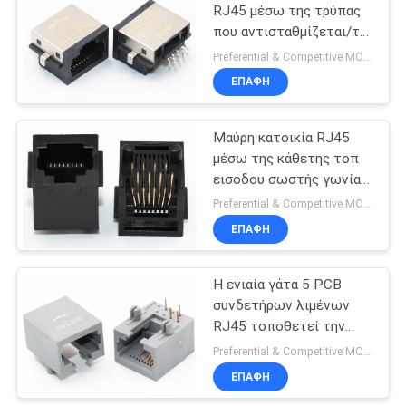
RJ45 μέσω της τρύπας
που αντισταθμίζεται/τα
PCB προεξοχών
Preferential & Competitive MOQ:1000
τοποθετεί το ύψος
ΕΠΑΦΉ
6.0mm Jack
Μαύρη κατοικία RJ45
μέσω της κάθετης τοπ
εισόδου σωστής γωνίας
συνδετήρων τρυπών
Preferential & Competitive MOQ:2000
ΕΠΑΦΉ
Η ενιαία γάτα 5 PCB
συνδετήρων λιμένων
RJ45 τοποθετεί την
γκρίζα ετικέττα
Preferential & Competitive MOQ:2000
κατοικίας κάτω από το
ΕΠΑΦΉ
σύρτη