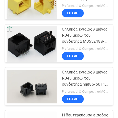
συνδετήρων τρυπών για
ΠΟΛΙΤΙΚΉ
Preferential & Competitive MOQ:4000
Ethernet αυτοκίνητο
ΕΠΑΦΉ
ΑΠΟΡΡΉΤΟΥ
Θηλυκός ενιαίος λιμένας
RJ45 μέσω του
συνδετήρα MJ552188-
B411-HRN1 τρυπών
Preferential & Competitive MOQ:3000
ΕΠΑΦΉ
Θηλυκός ενιαίος λιμένας
RJ45 μέσω του
συνδετήρα mj886-b011-
hlpdn1-γ τρυπών
Preferential & Competitive MOQ:3000
ΕΠΑΦΉ
Η δευτερεύουσα είσοδος