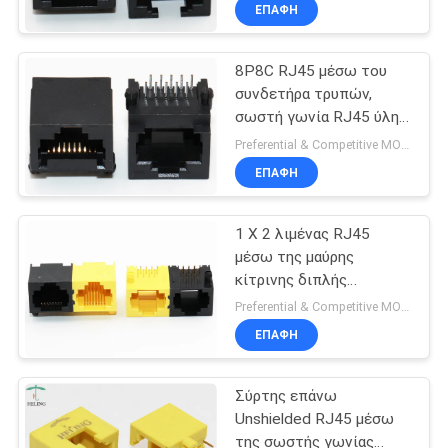
ΈΛΕΓΧΟΣ
ΕΠΑΦΉ
8P8C RJ45 μέσω του
ΜΑΣ
συνδετήρα τρυπών,
ΕΛΆΤΕ
σωστή γωνία RJ45 ύλης
ΣΕ
συγκολλήσεως THT με
Preferential & Competitive MOQ:3000
τις θέσεις
ΕΠΑΦΉ
ΕΠΑΦΉ
ΜΕ
1 X 2 λιμένας RJ45
μέσω της μαύρης
ΖΗΤΉΣΤΕ
κίτρινης διπλής
κατοικίας χρώματος
ΈΝΑ
Preferential & Competitive MOQ:2000
συνδετήρων τρυπών
ΕΠΑΦΉ
ΑΠΌΣΠΑΣΜΑ
Σύρτης επάνω
SITEMAP
Unshielded RJ45 μέσω
της σωστής γωνίας