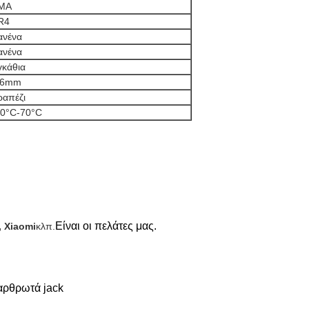
ΜΑ
R4
ανένα
ανένα
γκάθια
.6mm
ραπέζι
40°C-70°C
Είναι οι πελάτες μας.
 Xiaomi
κλπ.
αρθρωτά jack