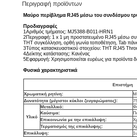
Περιγραφή προϊόντων
Μαύρο περίβλημα RJ45 μέσω του συνδέσμου τρύ
Προδιαγραφές
1Αριθμός τμήματος: MJ5388-B011-HRN1
2Περιγραφή: 1 x 1 μη προστατευμένο RJ45 μέσω σ
THT συγκόλληση, ορθή γωνία τοποθέτηση, Tab πά
3Τύπος κατασκευαστικού στοιχείου: THT RJ45 Thro
4Δείκτης κατάστασης: Κανένας
5Εφαρμογή: Χρησιμοποιείται ευρέως για προϊόντ
Φυσικά χαρακτηριστικά
Επιστήμη
Χρωματική ρητίνη:
Μ
Δυνατότητα (μέγιστοι κύκλοι ζευγαρώματος):
7
Μεταλλικό:
Φ
Καύσιμα:
Π
Υλικό
Επικοινωνία με την επικάλυψη:
Χ
Τερματισμός της επικάλυψης:
Χ
Επικάλυψη:
1