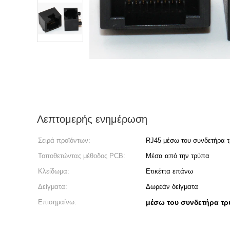
Λεπτομερής ενημέρωση
Σειρά προϊόντων:
RJ45 μέσω του συνδετήρα 
Τοποθετώντας μέθοδος PCB:
Μέσα από την τρύπα
Κλείδωμα:
Ετικέττα επάνω
Δείγματα:
Δωρεάν δείγματα
Επισημαίνω:
μέσω του συνδετήρα τ