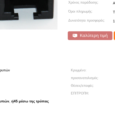
Χρόνος παράδοσης:
Α
Όροι πληρωμής:
T
Δυνατότητα προσφοράς:
1
Καλύτερη τιμή
τρυπών
Κρυμμένο:
προσανατολισμός:
Θέσεις/επαφές:
ΕΠΙΤΡΟΠΗ:
ρυπών
rj45 μέσω της τρύπας
,