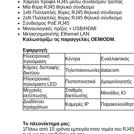
Χαμηλό προφίλ RJ45 μέσω συνδέσμου τρύπας
Μία θύρα RJ45 θηλυκό σύνδεσμο
1xN Πολλαπλές θύρες RJ45 θηλυκό σύνδεσμο
2xN Πολλαπλές θύρες RJ45 θηλυκό σύνδεσμο
Σύνδεσμος PoE RJ45
Μονουλογικές πρίζες + USB/HDMI
Μετασχηματιστής Ethernet LAN
Καλωσορίζω τις παραγγελίες OEM/ODM.
Εφαρμογή:
Ηλεκτρονική
Κέντρα
Εναλλακτικός
τηλεόραση
Κάρτες διεπαφής
Τηλεπικοινωνίες
datacom
δικτύου
Ηλεκτρονική
Πιστοποιητικά
Δρομολογητής
τηλεόραση LED
Μηχανές
Σταθμός
Μονάδες IO
εκτύπωσης
δικτύωσης
Διαδίκτυο
Καμερές IP
Παρακολούθησ
πραγμάτων
Το πλεονέκτημα μας:
1Πάνω από 10 χρόνια εμπειρία στον τομέα του RJ45