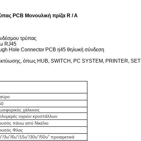
πας PCB Μονουλική πρίζα R / A
υνδέσμου τρύπας
νω RJ45
ugh Hole Connector PCB rj45 θηλυκή σύνδεση
α δικτύωσης, όπως HUB, SWITCH, PC SYSTEM, PRINTER, SET 
αύρο
50
ωσφορικός χάλκινος
ολυμερές υγρών κρυστάλλων
ρυσός πάνω από Νικέλιο
ρυσός Φλας
u"/3u"/6u"/15u"/30u"/50u" προαιρετικά