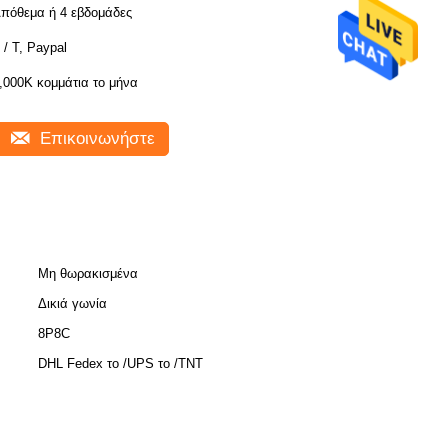
πόθεμα ή 4 εβδομάδες
 / Τ, Paypal
,000K κομμάτια το μήνα
Επικοινωνήστε
Μη θωρακισμένα
Δικιά γωνία
8P8C
DHL Fedex το /UPS το /TNT