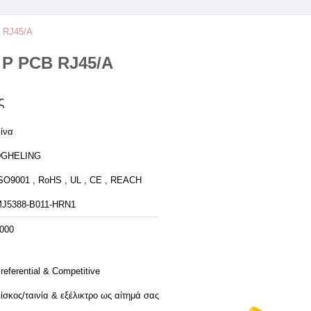
B RJ45/Α
 Ρ PCB RJ45/Α
ς
ίνα
DGHELING
SO9001 , RoHS , UL , CE , REACH
J5388-B011-HRN1
000
referential & Competitive
ίσκος/ταινία & εξέλικτρο ως αίτημά σας