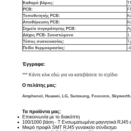
Καθαρό βάρος:
Τ
PCB:
F
Τοποθετητής PCB:
Κ
Αποθήκευση PCB:
Κ
Σημείο συγκράτησης PCB:
Α
Δάχος PCB- Συνιστώμενο
1
Τύπος συσκευασίας:
Τ
Πεδίο θερμοκρασίας:
-
Έγγραφα:
*** Κάντε κλικ εδώ για να κατεβάσετε το σχέδιο
Ο πελάτης μας:
Amphenol, Huawei, LG, Sumsung, Foxconn, Skyworth,
Τα προϊόντα μας:
Επικοινωνία με το διακόπτη
100/1000 βάση - T Ενσωματωμένα μαγνητικά RJ45 
Μικρό προφίλ SMT RJ45 γυναικείο σύνδεσμο