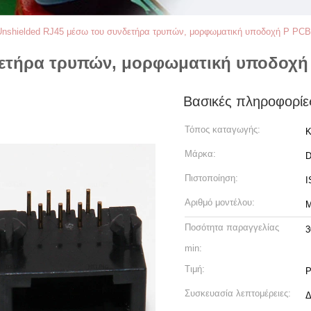
Unshielded RJ45 μέσω του συνδετήρα τρυπών, μορφωματική υποδοχή Ρ PC
δετήρα τρυπών, μορφωματική υποδοχή
Βασικές πληροφορίε
Τόπος καταγωγής:
Κ
Μάρκα:
Πιστοποίηση:
I
Αριθμό μοντέλου:
M
Ποσότητα παραγγελίας
3
min:
Τιμή:
P
Συσκευασία λεπτομέρειες:
Δ