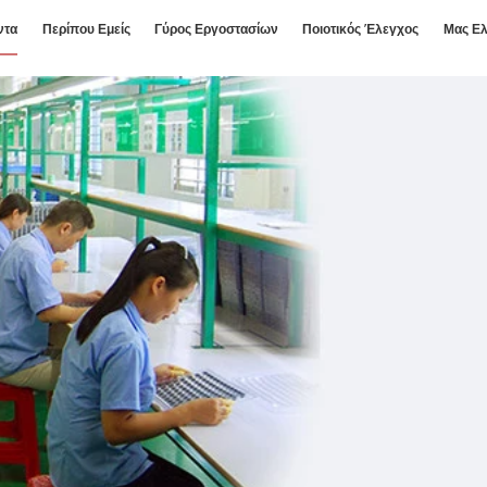
ντα
Περίπου Εμείς
Γύρος Εργοστασίων
Ποιοτικός Έλεγχος
Μας Ελ