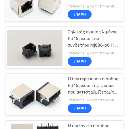
RJ45 υποχωρητικό
ΠΟΛΙΤΙΚΉ
Preferential & Competitive MOQ:3000
ΕΠΑΦΉ
ΑΠΟΡΡΉΤΟΥ
Θηλυκός ενιαίος λιμένας
RJ45 μέσω του
συνδετήρα mj886-b011-
hlpdn1-γ τρυπών
Preferential & Competitive MOQ:3000
ΕΠΑΦΉ
Η δευτερεύουσα είσοδος
RJ45 μέσω της τρύπας
που αντισταθμίζεται/τα
PCB προεξοχών
Preferential & Competitive MOQ:1000
τοποθετεί το ύψος
ΕΠΑΦΉ
6.0mm Jack
Η οριζόντια είσοδος