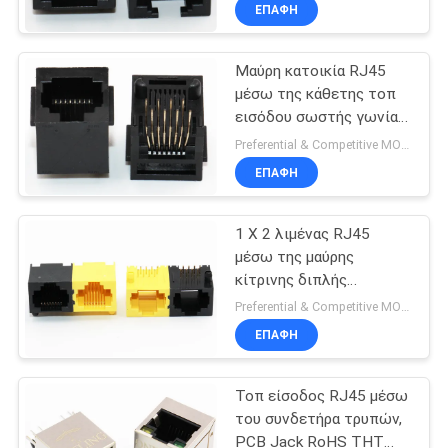
ΈΛΕΓΧΟΣ
ΕΠΑΦΉ
Μαύρη κατοικία RJ45
ΜΑΣ
μέσω της κάθετης τοπ
ΕΛΆΤΕ
εισόδου σωστής γωνίας
ΣΕ
συνδετήρων τρυπών
Preferential & Competitive MOQ:2000
ΕΠΑΦΉ
ΕΠΑΦΉ
ΜΕ
1 X 2 λιμένας RJ45
μέσω της μαύρης
ΖΗΤΉΣΤΕ
κίτρινης διπλής
κατοικίας χρώματος
ΈΝΑ
Preferential & Competitive MOQ:2000
συνδετήρων τρυπών
ΕΠΑΦΉ
ΑΠΌΣΠΑΣΜΑ
Τοπ είσοδος RJ45 μέσω
SITEMAP
του συνδετήρα τρυπών,
PCB Jack RoHS THT