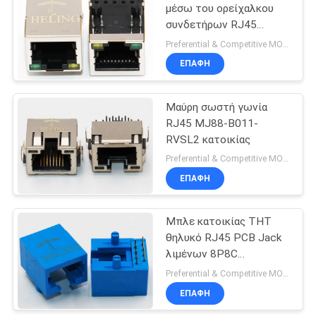
μέσω του ορείχαλκου
συνδετήρων RJ45
τρυπών προστάτευσε
Preferential & Competitive MOQ:3000
τις πράσινες/κίτρινες
ΕΠΑΦΉ
οδηγήσεις
Μαύρη σωστή γωνία
RJ45 MJ88-B011-
RVSL2 κατοικίας
Preferential & Competitive MOQ:1000
ΕΠΑΦΉ
Μπλε κατοικίας THT
θηλυκό RJ45 PCB Jack
λιμένων 8P8C
υποδοχών ενιαίο για το
Preferential & Competitive MOQ:3000
δίκτυο του τοπικού LAN
ΕΠΑΦΉ