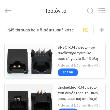
Co.,
Ltd..
All
Προϊόντα
Rights
Reserved.
Developed
by
ΣΠΊΤΙ
ECER
rj45 through hole διαδικτυακή κατασκευή
ΠΡΟΪΌΝΤΑ
8P8C RJ45 μέσω του
συνδετήρα τρυπών,
ΠΕΡΊΠΟΥ
σωστή γωνία RJ45 ύλης
ΕΜΕΊΣ
συγκολλήσεως THT με
Preferential & Competitive MOQ:3000
τις θέσεις
ΕΠΑΦΉ
ΓΎΡΟΣ
Unshielded RJ45 μέσω
ΕΡΓΟΣΤΑΣΊΩΝ
του συνδετήρα τρυπών,
μορφωματική υποδοχή Ρ
ΠΟΙΟΤΙΚΌΣ
PCB RJ45/Α
Preferential & Competitive MOQ:3000