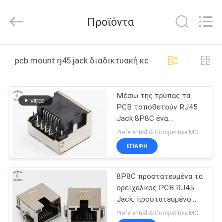
Co.,
Ltd..
All
Προϊόντα
Rights
Reserved.
Developed
by
ΣΠΊΤΙ
ECER
pcb mount rj45 jack διαδικτυακή κατασκευή
ΠΡΟΪΌΝΤΑ
Μέσω της τρύπας τα
PCB τοποθετούν RJ45
ΠΕΡΊΠΟΥ
Jack 8P8C ένα
ΕΜΕΊΣ
ενσωματωμένες
Preferential & Competitive MOQ:1000
οδηγήσεις εισόδων
ΕΠΑΦΉ
πλευράς λιμένων
ΓΎΡΟΣ
8P8C προστατευμένα τα
ΕΡΓΟΣΤΑΣΊΩΝ
ορείχαλκος PCB RJ45
Jack, προστατευμένο
ΠΟΙΟΤΙΚΌΣ
ορείχαλκος PCB
Preferential & Competitive MOQ:3000