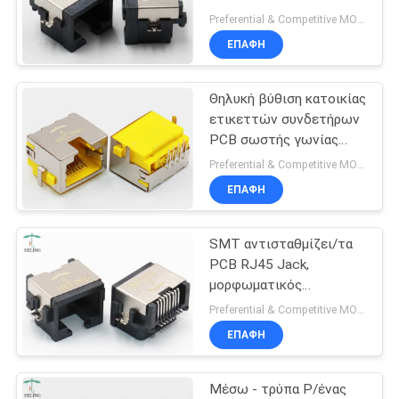
προεξοχών SMT
ΠΟΛΙΤΙΚΉ
Preferential & Competitive MOQ:1000
ΕΠΑΦΉ
ΑΠΟΡΡΉΤΟΥ
Θηλυκή βύθιση κατοικίας
ετικεττών συνδετήρων
PCB σωστής γωνίας
8P8C RJ45 επάνω
Preferential & Competitive MOQ:1000
κίτρινη
ΕΠΑΦΉ
SMT αντισταθμίζει/τα
PCB RJ45 Jack,
μορφωματικός
συνδετήρας προεξοχών
Preferential & Competitive MOQ:3000
PCB δικτύων RJ45
ΕΠΑΦΉ
Μέσω - τρύπα Ρ/ένας