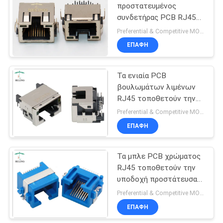
προστατευμένος
συνδετήρας PCB RJ45
Jack Ethernet με τις
Preferential & Competitive MOQ:2000
ετικέττες της EMI
ΕΠΑΦΉ
Τα ενιαία PCB
βουλωμάτων λιμένων
RJ45 τοποθετούν την
ετικέττα κάτω από
Preferential & Competitive MOQ:1000
RoHS υποχωρητικό με
ΕΠΑΦΉ
τις κίτρινες/πράσινες
οδηγήσεις
Τα μπλε PCB χρώματος
RJ45 τοποθετούν την
υποδοχή προστάτευσαν
κατά το ήμισυ την
Preferential & Competitive MOQ:3000
τελική πίσσα 1.27mm
ΕΠΑΦΉ
για Ethernet