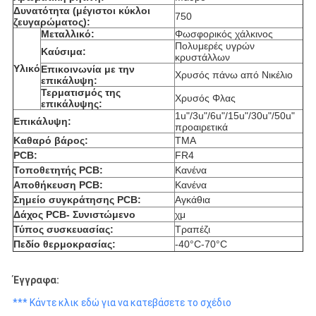
Δυνατότητα (μέγιστοι κύκλοι
750
ζευγαρώματος):
Μεταλλικό:
Φωσφορικός χάλκινος
Πολυμερές υγρών
Καύσιμα:
κρυστάλλων
Υλικό
Επικοινωνία με την
Χρυσός πάνω από Νικέλιο
επικάλυψη:
Τερματισμός της
Χρυσός Φλας
επικάλυψης:
1u"/3u"/6u"/15u"/30u"/50u"
Επικάλυψη:
προαιρετικά
Καθαρό βάρος:
ΤΜΑ
PCB:
FR4
Τοποθετητής PCB:
Κανένα
Αποθήκευση PCB:
Κανένα
Σημείο συγκράτησης PCB:
Αγκάθια
Δάχος PCB- Συνιστώμενο
χμ
Τύπος συσκευασίας:
Τραπέζι
Πεδίο θερμοκρασίας:
-40°C-70°C
Έγγραφα:
*** Κάντε κλικ εδώ για να κατεβάσετε το σχέδιο