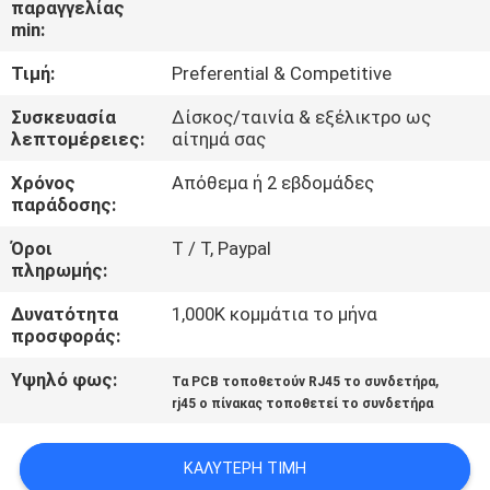
παραγγελίας
ΈΛΕΓΧΟΣ
min:
Τιμή:
Preferential & Competitive
ΜΑΣ
ΕΛΆΤΕ
Συσκευασία
Δίσκος/ταινία & εξέλικτρο ως
λεπτομέρειες:
αίτημά σας
ΣΕ
Χρόνος
Απόθεμα ή 2 εβδομάδες
ΕΠΑΦΉ
παράδοσης:
ΜΕ
Όροι
T / Τ, Paypal
πληρωμής:
ΖΗΤΉΣΤΕ
Δυνατότητα
1,000K κομμάτια το μήνα
ΈΝΑ
προσφοράς:
ΑΠΌΣΠΑΣΜΑ
Υψηλό φως:
,
Τα PCB τοποθετούν RJ45 το συνδετήρα
rj45 ο πίνακας τοποθετεί το συνδετήρα
SITEMAP
ΚΑΛΎΤΕΡΗ ΤΙΜΉ