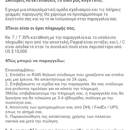
2Μπορείς να εκτυπώσεις το δικό μας λογότυπο;
Έχουμε μια επαγγελματική ομάδα σχεδιασμού και τις πλήρεις
γραμμές παραγωγής.Θα χαρούμε να προσαρμόσουμε το
λογότυπό σας και να το εκτυπώσουμε στην παραγγελία σας.
3Ποιοι είναι οι όροι πληρωμής σας;
Re: T / T 30% κατάθεση με την παραγγελία και το υπόλοιπο
πληρωθεί πριν από την αποστολή, Paypal είναι εντάξει, και L / C
είναι αποδεκτό όταν το συνολικό ποσό είναι περισσότερο από
US $ 10,000.
4Πώς μπορώ να παραγγείλω;
Επαναλαμβάνω:
1, Επιλέξτε το RJ45 θηλυκό σύνδεσμο που χρειάζεστε και στείλτε
μας μια έρευνα, θα απαντήσουμε σε 24 ώρες.
2, Επιβεβαιώστε τα σχέδια και την παραγγελία, θα σας στείλουμε
ένα proforma τιμολόγιο για να κάνετε την πληρωμή.
3Μόλις επιβεβαιώσουμε την πληρωμή σας, η παραγγελία σας θα
ξεκινήσει και θα τελειώσει με 3-4 εβδομάδες ανάλογα με την
ποσότητά σας.
4, Αποστολή των εμπορευμάτων σας από DHL / FedEx / UPS,
όπως το αίτημά σας.
5, Παρακολούθηση της κατάστασης χρήσης των πελατών
τακτικά και μετά την πώληση