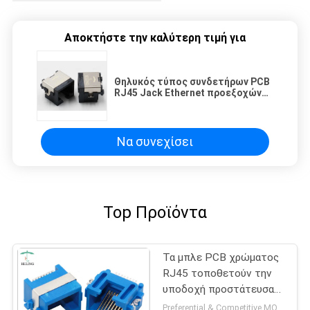
Αποκτήστε την καλύτερη τιμή για
Θηλυκός τύπος συνδετήρων PCB
RJ45 Jack Ethernet προεξοχών
SMT
Να συνεχίσει
Top Προϊόντα
Τα μπλε PCB χρώματος
RJ45 τοποθετούν την
υποδοχή προστάτευσαν
κατά το ήμισυ την
Preferential & Competitive MOQ:3000