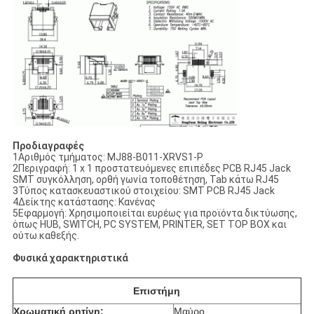
Προδιαγραφές
1Αριθμός τμήματος: MJ88-B011-XRVS1-P
2Περιγραφή: 1 x 1 προστατευόμενες επιπέδες PCB RJ45 Jack
SMT συγκόλληση, ορθή γωνία τοποθέτηση, Tab κάτω RJ45
3Τύπος κατασκευαστικού στοιχείου: SMT PCB RJ45 Jack
4Δείκτης κατάστασης: Κανένας
5Εφαρμογή: Χρησιμοποιείται ευρέως για προϊόντα δικτύωσης,
όπως HUB, SWITCH, PC SYSTEM, PRINTER, SET TOP BOX και
ούτω καθεξής.
Φυσικά χαρακτηριστικά
Επιστήμη
Χρωματική ρητίνη:
Μαύρο