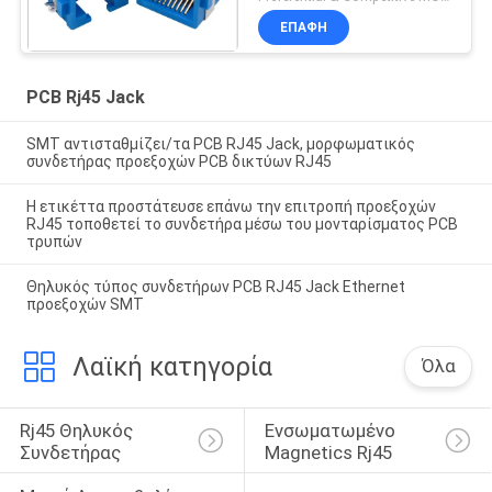
τελική πίσσα 1.27mm
ΕΠΑΦΉ
για Ethernet
PCB Rj45 Jack
SMT αντισταθμίζει/τα PCB RJ45 Jack, μορφωματικός
συνδετήρας προεξοχών PCB δικτύων RJ45
Η ετικέττα προστάτευσε επάνω την επιτροπή προεξοχών
RJ45 τοποθετεί το συνδετήρα μέσω του μονταρίσματος PCB
τρυπών
Θηλυκός τύπος συνδετήρων PCB RJ45 Jack Ethernet
προεξοχών SMT
Λαϊκή κατηγορία
Όλα
Rj45 Θηλυκός 
Ενσωματωμένο 
Συνδετήρας
Magnetics Rj45