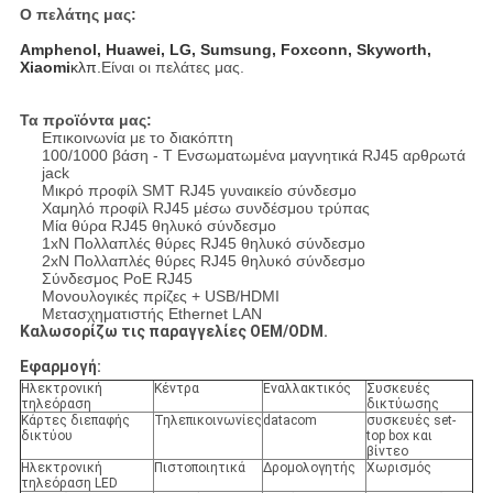
Ο πελάτης μας:
Amphenol, Huawei, LG, Sumsung, Foxconn, Skyworth,
Xiaomi
κλπ.
Είναι οι πελάτες μας.
Τα προϊόντα μας:
Επικοινωνία με το διακόπτη
100/1000 βάση - T Ενσωματωμένα μαγνητικά RJ45 αρθρωτά
jack
Μικρό προφίλ SMT RJ45 γυναικείο σύνδεσμο
Χαμηλό προφίλ RJ45 μέσω συνδέσμου τρύπας
Μία θύρα RJ45 θηλυκό σύνδεσμο
1xN Πολλαπλές θύρες RJ45 θηλυκό σύνδεσμο
2xN Πολλαπλές θύρες RJ45 θηλυκό σύνδεσμο
Σύνδεσμος PoE RJ45
Μονουλογικές πρίζες + USB/HDMI
Μετασχηματιστής Ethernet LAN
Καλωσορίζω τις παραγγελίες OEM/ODM.
Εφαρμογή:
Ηλεκτρονική
Κέντρα
Εναλλακτικός
Συσκευές
τηλεόραση
δικτύωσης
Κάρτες διεπαφής
Τηλεπικοινωνίες
datacom
συσκευές set-
δικτύου
top box και
βίντεο
Ηλεκτρονική
Πιστοποιητικά
Δρομολογητής
Χωρισμός
τηλεόραση LED