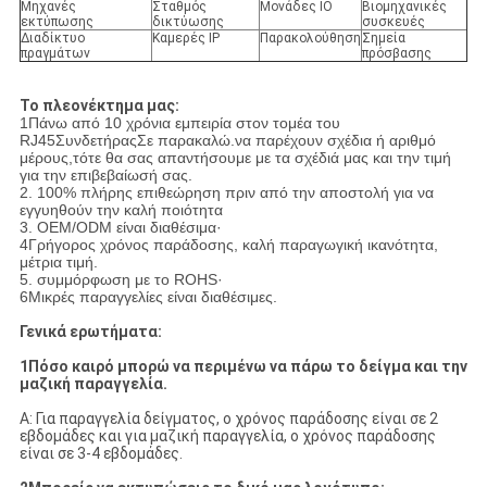
Μηχανές
Σταθμός
Μονάδες IO
Βιομηχανικές
εκτύπωσης
δικτύωσης
συσκευές
Διαδίκτυο
Καμερές IP
Παρακολούθηση
Σημεία
πραγμάτων
πρόσβασης
Το πλεονέκτημα μας:
1Πάνω από 10 χρόνια εμπειρία στον τομέα του
RJ45
Συνδετήρας
Σε παρακαλώ.
να παρέχουν σχέδια ή αριθμό
μέρους,
τότε θα σας απαντήσουμε με τα σχέδιά μας και την τιμή
για την επιβεβαίωσή σας.
2. 100% πλήρης επιθεώρηση πριν από την αποστολή για να
εγγυηθούν την καλή ποιότητα
3. OEM/ODM είναι διαθέσιμα·
4Γρήγορος χρόνος παράδοσης, καλή παραγωγική ικανότητα,
μέτρια τιμή.
5. συμμόρφωση με το ROHS·
6Μικρές παραγγελίες είναι διαθέσιμες.
Γενικά ερωτήματα:
1Πόσο καιρό μπορώ να περιμένω να πάρω το δείγμα και την
μαζική παραγγελία.
Α: Για παραγγελία δείγματος, ο χρόνος παράδοσης είναι σε 2
εβδομάδες και για μαζική παραγγελία, ο χρόνος παράδοσης
είναι σε 3-4 εβδομάδες.