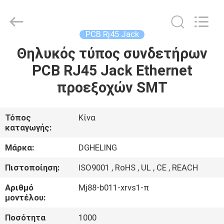
Heling
Electronic
Co.,
Ltd..
All
PCB Rj45 Jack
Rights
Reserved.
Developed
Θηλυκός τύπος συνδετήρων
ΣΠΊΤΙ
by
ECER
PCB RJ45 Jack Ethernet
ΠΡΟΪΌΝΤΑ
προεξοχών SMT
ΠΕΡΊΠΟΥ
Τόπος
Κίνα
καταγωγής:
ΕΜΕΊΣ
Μάρκα:
DGHELING
ΓΎΡΟΣ
Πιστοποίηση:
ISO9001 , RoHS , UL , CE , REACH
ΕΡΓΟΣΤΑΣΊΩΝ
Αριθμό
Mj88-b011-xrvs1-π
μοντέλου:
ΠΟΙΟΤΙΚΌΣ
Ποσότητα
1000