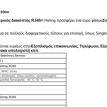
κτύου
ρινός διακόπτης RJ45
Η Heling προσφέρει ένα ευρύ φάσμα
Ση
ιμα σε πολλούς διαφορετικούς τύπους για επιλογή, όπως Single/
ύνται ευρέως στην
Εξοπλισμός επικοινωνίας, Τηλέφωνο, Εξο
νακα υπολογιστή
κλπ.
διακόπτες δικτύου
P1
κόπτης RJ45
ς 8P8C Jacks
5 σύνδεσμος, πάνω είσοδος, προστατευμένη
ρασίας λειτουργίας: -40 °C-70 °C
κόπτης RJ45