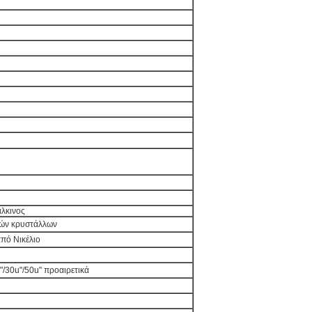
λκινος
ών κρυστάλλων
πό Νικέλιο
"/30u"/50u" προαιρετικά