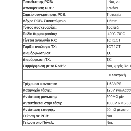
Τοποθετητής PCB:
- Ναι, ναι.
Αποθήκευση PCB:
Κανένα
Σημείο συγκράτησης PCB:
Τ-στοιχία
Δάχος PCB- Συνιστώμενο
1.6mm
Τύπος συσκευασίας:
Τραπέζι
Πεδίο θερμοκρασίας:
-40°C-70°C
Γίνεται αναλογία RX:
1CT:1CT
Γυρίζει αναλογία TX:
1CT:1CT
Διαμόρφωση RX:
T,C
Διαμόρφωση TX:
T,C
Συμμόρφωση με το RoHS:
Ναι, χωρίς RoH
Ηλεκτρική
Τρέχουσα ικανότητα:
1.5AMPS
Κατηγορία τάσης:
125V εναλλασσ
Αντίσταση μόνωσης:
500MΩ μίνι
Αντιστέκεται στην τάση:
1000V RMS 60
Αντίσταση επαφής:
50mΩ μέγιστο
Γείωση σε PCB:
Ναι.
Γείωση στο Πάνελ:
Ναι.