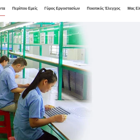
ντα
Περίπου Εμείς
Γύρος Εργοστασίων
Ποιοτικός Έλεγχος
Μας Ελ