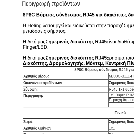
Περιγραφή προϊόντων
8P8C Βόρειος σύνδεσμος RJ45 για διακόπτες δι
Η Heling λειτουργεί και ειδικεύεται στην παροχή
Σημε
μεταδόσεις σήματος.
Η δική μας
Σημερινός διακόπτης RJ45
είναι διαθέσ
Finger/LED.
Η δική μας
Σημερινός διακόπτης RJ45
χρησιμοποιο
Διακόπτης, Δρομολογητής, Μόντεμ, Κεντρική Πί
8P8C Βόρειος σύνδεσμος RJ45 για 
Αριθμός μέρους:
MJ88C-B111-H
Οικογένεια προϊόντων:
Σημερινός δια
Σύνοψη:
RJ45 1x1 θύρε
1x1 θύρες RJ4
Περιγραφή:
Περιοχή θερμοκ
Γενικά
Σειρά:
Σημερινός δια
Αριθμός λιμένων:
1x1