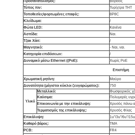
Προσανατολισμός:
Βόρειος
Τύπος πιν:
Τυρίχτρα THT
Τοποθεσίες/φορτωμένες επαφές:
8P8C
Κλείδωμα:
/
Φώτα LED:
Κανένα
Ασπίδα:
Ναι.
Τζακ Χάιτ:
/
Μαγνητικό:
- Ναι, ναι.
Κατηγορία επιδόσεων:
/
Δυναμικό μέσω Ethernet ((PoE):
Χωρίς PoE
Επιστήμη
Χρωματική ρητίνη:
Μαύρο
Δυνατότητα (μέγιστοι κύκλοι ζευγαρώματος):
750
Μεταλλικό:
Φωσφορικός χά
Καύσιμα:
Πολυμερές υγρ
Υλικό
Επικοινωνία με την επικάλυψη:
Χρυσός πάνω α
Τερματισμός της επικάλυψης:
Χρυσός Φλας
Επικάλυψη:
1u"/3u"/6u"/15u
Καθαρό βάρος:
ΤΜΑ
PCB:
FR4