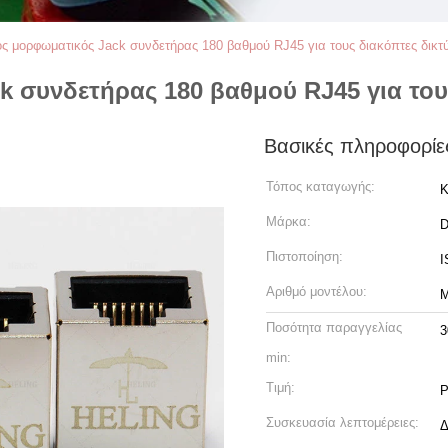
ς μορφωματικός Jack συνδετήρας 180 βαθμού RJ45 για τους διακόπτες δικτ
k συνδετήρας 180 βαθμού RJ45 για του
Βασικές πληροφορίε
Τόπος καταγωγής:
Κ
Μάρκα:
Πιστοποίηση:
I
Αριθμό μοντέλου:
M
Ποσότητα παραγγελίας
3
min:
Τιμή:
P
Συσκευασία λεπτομέρειες:
Δ