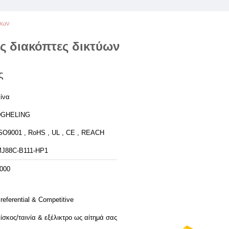
ύων
ς διακόπτες δικτύων
ς
ίνα
DGHELING
SO9001 , RoHS , UL , CE , REACH
J88C-Β111-ΗΡ1
000
referential & Competitive
ίσκος/ταινία & εξέλικτρο ως αίτημά σας