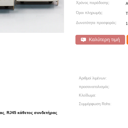
Χρόνος παράδοσης:
Α
Όροι πληρωμής:
T
Δυνατότητα προσφοράς:
1
Καλύτερη τιμή
Αριθμοί λιμένων:
προσανατολισμός:
Κλείδωμα:
Συμμόρφωση Rohs:
ας
RJ45 κάθετος συνδετήρας
,