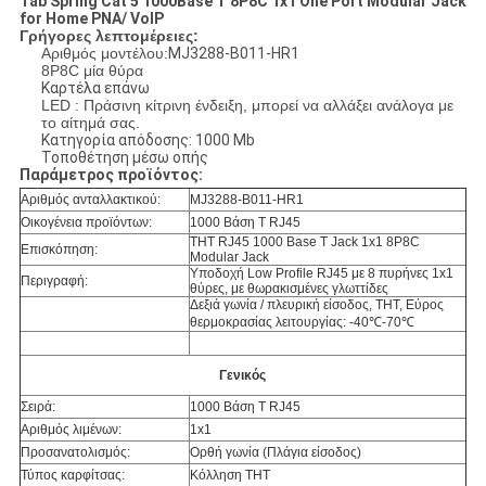
Tab Spring Cat 5 1000Base T 8P8C 1x1 One Port Modular Jack
for Home PNA/ VoIP
Γρήγορες λεπτομέρειες:
Αριθμός μοντέλου:
MJ3288-B011-HR1
8P8C μία θύρα
Καρτέλα επάνω
LED : Πράσινη κίτρινη ένδειξη, μπορεί να αλλάξει ανάλογα με
το αίτημά σας.
Κατηγορία απόδοσης: 1000 Mb
Τοποθέτηση μέσω οπής
Παράμετρος προϊόντος:
Αριθμός ανταλλακτικού:
MJ3288-B011-HR1
Οικογένεια προϊόντων:
1000 Βάση T RJ45
THT RJ45 1000 Base T Jack 1x1 8P8C
Επισκόπηση:
Modular Jack
Υποδοχή Low Profile RJ45 με 8 πυρήνες 1x1
Περιγραφή:
θύρες, με θωρακισμένες γλωττίδες
Δεξιά γωνία / πλευρική είσοδος, THT, Εύρος
θερμοκρασίας λειτουργίας: -40℃-70℃
Γενικός
Σειρά:
1000 Βάση T RJ45
Αριθμός λιμένων:
1x1
Προσανατολισμός:
Ορθή γωνία (Πλάγια είσοδος)
Τύπος καρφίτσας:
Κόλληση THT