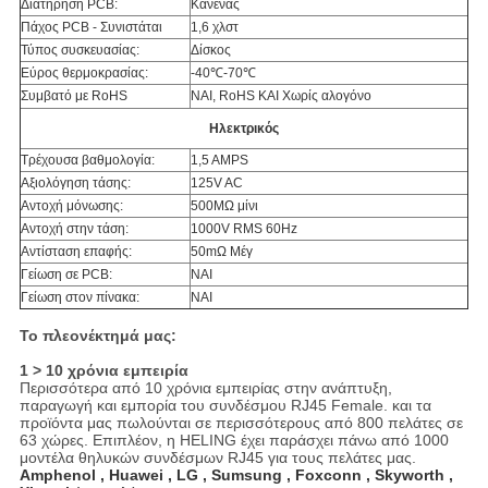
Διατήρηση PCB:
Κανένας
Πάχος PCB - Συνιστάται
1,6 χλστ
Τύπος συσκευασίας:
Δίσκος
Εύρος θερμοκρασίας:
-40℃-70℃
Συμβατό με RoHS
ΝΑΙ, RoHS ΚΑΙ Χωρίς αλογόνο
Ηλεκτρικός
Τρέχουσα βαθμολογία:
1,5 AMPS
Αξιολόγηση τάσης:
125V AC
Αντοχή μόνωσης:
500MΩ μίνι
Αντοχή στην τάση:
1000V RMS 60Hz
Αντίσταση επαφής:
50mΩ Μέγ
Γείωση σε PCB:
ΝΑΙ
Γείωση στον πίνακα:
ΝΑΙ
Το πλεονέκτημά μας:
1 > 10 χρόνια εμπειρία
Περισσότερα από 10 χρόνια εμπειρίας στην ανάπτυξη,
παραγωγή και εμπορία του συνδέσμου RJ45 Female. και τα
προϊόντα μας πωλούνται σε περισσότερους από 800 πελάτες σε
63 χώρες. Επιπλέον, η HELING έχει παράσχει πάνω από 1000
μοντέλα θηλυκών συνδέσμων RJ45 για τους πελάτες μας.
Amphenol , Huawei , LG , Sumsung , Foxconn , Skyworth ,