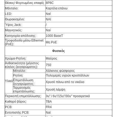
Θέσεις/ Φορτωμένες επαφές
8P8C
Μάνταλο:
Καρτέλα επάνω
LED:
Ναί
Θωρακισμένο:
ΝΑΙ
Ύψος Jack:
/
Μαγνητικός:
Ναί
Κατηγορία απόδοσης:
1000 BaseT
Τροφοδοσία μέσω Ethernet
Μη PoE
(PoE):
Φυσικός
Χρώμα-Ρητίνη:
Μαύρος
Ανθεκτικότητα (μέγιστος
750
κύκλος ζευγαρώματος):
Μέταλλο:
Χάλκινος φώσφορος
Ρητίνη:
Πολυμερές υγρών κρυστάλλων
Επιμετάλλωση
Υλικό
Χρυσό πάνω από το νικέλιο
ζευγαρώματος:
Τερματισμός
Χρυσή λάμψη
επιμετάλλωσης:
Περικοπή επιμετάλλωσης:
3u" / 6u"/15u"/30u" προαιρετικά
Καθαρό βάρος:
TBA
PCB:
FR4
Εντοπιστής PCB:
Ναί