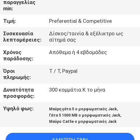
παραγγελίας
ΈΛΕΓΧΟΣ
min:
Τιμή:
Preferential & Competitive
ΜΑΣ
ΕΛΆΤΕ
Συσκευασία
Δίσκος/ταινία & εξέλικτρο ως
λεπτομέρειες:
αίτημά σας
ΣΕ
Χρόνος
Απόθεμα ή 4 εβδομάδες
ΕΠΑΦΉ
παράδοσης:
ΜΕ
Όροι
T / Τ, Paypal
πληρωμής:
ΖΗΤΉΣΤΕ
Δυνατότητα
300 κομμάτια Κ το μήνα
ΈΝΑ
προσφοράς:
ΑΠΌΣΠΑΣΜΑ
Υψηλό φως:
,
Μαύρη γάτα 5 ο μορφωματικός Jack
,
Γάτα 5 1000 ΜΒ ο μορφωματικός Jack
Μαύρο Cat5e ο μορφωματικός Jack
SITEMAP