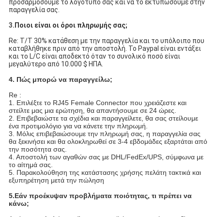
προσαρμόσουμε το λογότυπό σας και να το εκτυπώσουμε στην
παραγγελία σας.
3.
Ποιοι είναι οι όροι πληρωμής σας;
Re: T/T 30% κατάθεση με την παραγγελία και το υπόλοιπο που
καταβλήθηκε πριν από την αποστολή. Το Paypal είναι εντάξει
και το L/C είναι αποδεκτό όταν το συνολικό ποσό είναι
μεγαλύτερο από 10.000 $ ΗΠΑ.
4. Πώς μπορώ να παραγγείλω;
Re :
1. Επιλέξτε το RJ45 Female Connector που χρειάζεστε και
στείλτε μας μια ερώτηση, θα απαντήσουμε σε 24 ώρες.
2. Επιβεβαιώστε τα σχέδια και παραγγείλετε, θα σας στείλουμε
ένα προτιμολόγιο για να κάνετε την πληρωμή.
3. Μόλις επιβεβαιώσουμε την πληρωμή σας, η παραγγελία σας
θα ξεκινήσει και θα ολοκληρωθεί σε 3-4 εβδομάδες εξαρτάται από
την ποσότητα σας.
4. Αποστολή των αγαθών σας με DHL/FedEx/UPS, σύμφωνα με
το αίτημά σας.
5. Παρακολούθηση της κατάστασης χρήσης πελάτη τακτικά και
εξυπηρέτηση μετά την πώληση
5.
Εάν προέκυψαν προβλήματα ποιότητας, τι πρέπει να
κάνω;