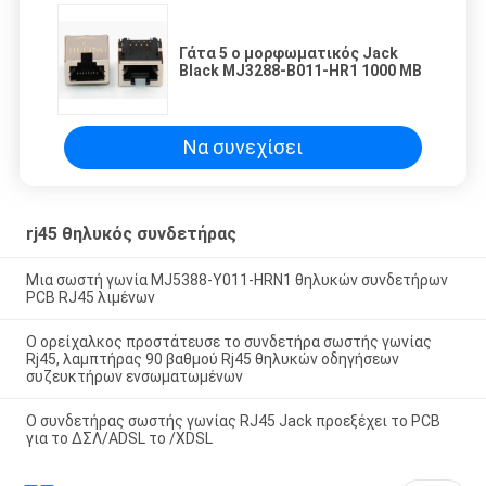
Γάτα 5 ο μορφωματικός Jack
Black MJ3288-B011-HR1 1000 ΜΒ
Να συνεχίσει
rj45 θηλυκός συνδετήρας
Μια σωστή γωνία MJ5388-Y011-HRN1 θηλυκών συνδετήρων
PCB RJ45 λιμένων
Ο ορείχαλκος προστάτευσε το συνδετήρα σωστής γωνίας
Rj45, λαμπτήρας 90 βαθμού Rj45 θηλυκών οδηγήσεων
συζευκτήρων ενσωματωμένων
Ο συνδετήρας σωστής γωνίας RJ45 Jack προεξέχει το PCB
για το ΔΣΛ/ADSL το /XDSL