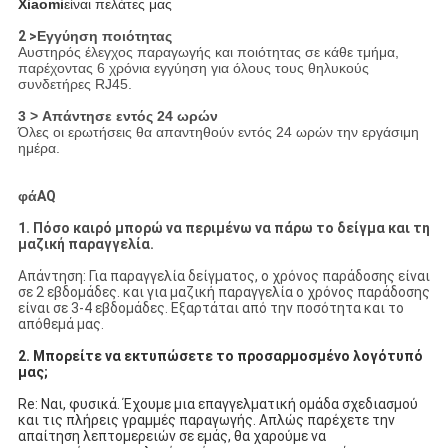
Xiaomi
είναι πελάτες μας
2 >
Εγγύηση ποιότητας
Αυστηρός έλεγχος παραγωγής και ποιότητας σε κάθε τμήμα,
παρέχοντας 6 χρόνια εγγύηση για όλους τους θηλυκούς
συνδετήρες RJ45.
3 > Απάντησε εντός 24 ωρών
Όλες οι ερωτήσεις θα απαντηθούν εντός 24 ωρών την εργάσιμη
ημέρα.
φά
AQ
1. Πόσο καιρό μπορώ να περιμένω να πάρω το δείγμα και τη
μαζική παραγγελία.
Απάντηση: Για παραγγελία δείγματος, ο χρόνος παράδοσης είναι
σε 2 εβδομάδες. και για μαζική παραγγελία ο χρόνος παράδοσης
είναι σε 3-4 εβδομάδες. Εξαρτάται από την ποσότητα και το
απόθεμά μας.
2. Μπορείτε να εκτυπώσετε το προσαρμοσμένο λογότυπό
μας;
Re: Ναι, φυσικά. Έχουμε μια επαγγελματική ομάδα σχεδιασμού
και τις πλήρεις γραμμές παραγωγής. Απλώς παρέχετε την
απαίτηση λεπτομερειών σε εμάς, θα χαρούμε να