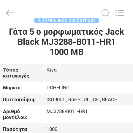
Co.,
Ltd..
All
Rights
Reserved.
Rj45 θηλυκός συνδετήρας
Developed
by
Γάτα 5 ο μορφωματικός Jack
ΣΠΊΤΙ
ECER
Black MJ3288-B011-HR1
ΠΡΟΪΌΝΤΑ
1000 ΜΒ
ΠΕΡΊΠΟΥ
Τόπος
Κίνα
καταγωγής:
ΕΜΕΊΣ
Μάρκα:
DGHELING
ΓΎΡΟΣ
Πιστοποίηση:
ISO9001 , RoHS , UL , CE , REACH
ΕΡΓΟΣΤΑΣΊΩΝ
Αριθμό
MJ3288-B011-HR1
μοντέλου:
ΠΟΙΟΤΙΚΌΣ
Ποσότητα
1000