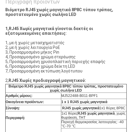
Περιγραφή προϊόντων
Βιόμετρο RJ45 χωρίς μαγνητικά 8P8C τύπου τρύπας,
προστατευμένο χωρίς σωλήνα LED
1,RJ45 Χωρίς μαγνητικά γίνονται δεκτές οι
εξατομικευμένες απαιτήσεις:
1, με ή χωρίς μετασχηματιστές
2, με ή χωρίς λειτουργία PoE
3, Προσαρμοσμένο μήκος Pin
4, Προσαρμοσμένο χρώμα στερέωσης
5, Προσαρμοσμένη χρυσοπλαστική περιοχής επαφής
6, Προσαρμοσμένο χρώμα δείκτη LED
7, Προσαρμοσμένη εκτύπωση λογότυπου
2,
RJ45 Χωρίς προδιαγραφή μαγνητικού:
Βιόμετρο RJ45 χωρίς μαγνητικά 8P8C τύπου τρύπας, προστατευμένο
χωρίς σωλήνα LED
Αριθμός μέρους:
MJ522488-B011-BPF1
Οικογένεια προϊόντων:
1 x 1 RJ45 χωρίς μαγνητικά
Σύνοψη:
RJ45 χωρίς μαγνητικά
1x1 θύρες 8P8C
1x1 θύρες
RJ45 χωρίς μαγνητικά
, χωρίς
θωράκιση, THT
Περιγραφή:
Περιοχή θερμοκρασίας λειτουργίας: -40
°C-70 °C