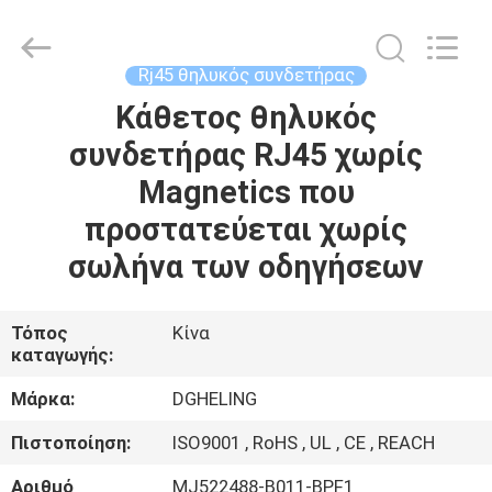
Co.,
Ltd..
All
Rights
Reserved.
Rj45 θηλυκός συνδετήρας
Developed
by
Κάθετος θηλυκός
ΣΠΊΤΙ
ECER
συνδετήρας RJ45 χωρίς
ΠΡΟΪΌΝΤΑ
Magnetics που
προστατεύεται χωρίς
ΠΕΡΊΠΟΥ
σωλήνα των οδηγήσεων
ΕΜΕΊΣ
Τόπος
Κίνα
καταγωγής:
ΓΎΡΟΣ
ΕΡΓΟΣΤΑΣΊΩΝ
Μάρκα:
DGHELING
Πιστοποίηση:
ISO9001 , RoHS , UL , CE , REACH
ΠΟΙΟΤΙΚΌΣ
Αριθμό
MJ522488-B011-BPF1