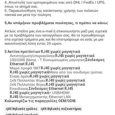
4, Αποστολή των εμπορευμάτων σας από DHL / FedEx / UPS,
όπως το αίτημά σας.
5, Παρακολούθηση της κατάστασης χρήσης των πελατών
τακτικά και μετά την πώληση
5,
Αν υπάρξουν προβλήματα ποιότητας, τι πρέπει να κάνω;
Απλώς στείλτε μας ένα e-mail ή επικοινωνήστε μαζί μας σχετικά
με τα προβλήματα των καταγγελιών σας, θα τα προωθήσουμε
στα σχετικά τμήματα μας και θα επιστρέψουμε σε εσάς με μια
ικανοποιητική λύση εντός 24 ωρών.
5 Ακτίνα προϊόντων
RJ45 χωρίς μαγνητικά
Αντιστοίχωση/υπερεκκλίσεις
RJ45 χωρίς μαγνητικά
100/1000 βάσης - T Ενσωματωμένη μαγνητική
Σύνδεσμος
Ethernet RJ45
Μικρό προφίλ SMT
RJ45 χωρίς μαγνητικά
RJ45 χωρίς μαγνητικά
Μέσα από τον σύνδεσμο τρύπας
Ενιαίο λιμάνι
RJ45 χωρίς μαγνητικά
1xN Πολλαπλές θύρες
RJ45 χωρίς μαγνητικά
2xN Πολλαπλές θύρες
RJ45 χωρίς μαγνητικά
Επενδύσεις
Σύνδεσμος Ethernet RJ45
RJ45 χωρίς μαγνητικά
+ USB/HDMI
RJ45
Μετασχηματιστής Ethernet LAN
Καλωσορίζω τις παραγγελίες OEM/ODM.
rj45 θηλυκός γρύλος
rj45 θηλυκός συζευκτήρας
rj45 θηλυκή υποδοχή