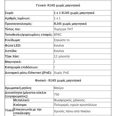
Γενικό- RJ45 χωρίς μαγνητικά
Σειρά:
1 x 1 RJ45 χωρίς μαγνητικά
Αριθμός λιμένων:
1 x 1
Προσανατολισμός:
RJ45 χωρίς μαγνητικά
Τύπος πιν:
Τυρίχτρα THT
Τοποθεσίες/φορτωμένες επαφές:
8P8C
Κλείδωμα:
Σηκώστε το
Φώτα LED:
Κανένα
Ασπίδα:
Κανένα
Τζακ Χάιτ:
12 χιλιοστά
Μαγνητικό:
/
Κατηγορία επιδόσεων:
/
Δυναμικό μέσω Ethernet ((PoE):
Χωρίς PoE
Φυσικό - RJ45 χωρίς μαγνητικά
Χρωματική ρητίνη:
Μαύρο
Δυνατότητα (μέγιστοι κύκλοι
750
ζευγαρώματος):
Μεταλλικό:
Φωσφορικός χάλκινος
Καύσιμα:
Πολυμερές υγρών κρυστάλλων
Επικοινωνία με την
Υλικό
Χρυσός πάνω από Νικέλιο
επικάλυψη: