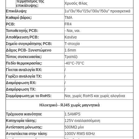
Τερματισμός της
Χρυσός Φλας
επικάλυψης:
Επικάλυψη:
1u"/3u"/6u"/15u"/30u"/50u" προαιρετικά
Καθαρό βάρος:
ΤΜΑ
PCB:
FR4
Τοποθετητής PCB:
- Ναι, ναι.
Αποθήκευση PCB:
Κανένα
Σημείο συγκράτησης PCB:
Τ-στοιχία
Δάχος PCB- Συνιστώμενο
1.6mm
Τύπος συσκευασίας:
Τραπέζι
Πεδίο θερμοκρασίας:
-40°C-70°C
Γίνεται αναλογία RX:
/
Γυρίζει αναλογία TX:
/
Διαμόρφωση RX:
/
Διαμόρφωση TX:
/
Συμμόρφωση με το RoHS:
Ναι, χωρίς RoHS και χωρίς αλογένια
Ηλεκτρικό - RJ45 χωρίς μαγνητικά
Τρέχουσα ικανότητα:
1.5AMPS
Κατηγορία τάσης:
125V εναλλασσόμενη
Αντίσταση μόνωσης:
500MΩ μίνι
Αντιστέκεται στην τάση:
1000V RMS 60Hz