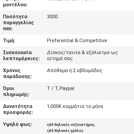
ΈΛΕΓΧΟΣ
μοντέλου:
Ποσότητα
3000
ΜΑΣ
παραγγελίας
min:
ΕΛΆΤΕ
Τιμή:
Preferential & Competitive
ΣΕ
ΕΠΑΦΉ
Συσκευασία
Δίσκος/ταινία & εξέλικτρο ως
λεπτομέρειες:
αίτημά σας
ΜΕ
Χρόνος
Απόθεμα ή 2 εβδομάδες
παράδοσης:
ΖΗΤΉΣΤΕ
Όροι
T / Τ, Paypal
ΈΝΑ
πληρωμής:
ΑΠΌΣΠΑΣΜΑ
Δυνατότητα
1,000K κομμάτια το μήνα
προσφοράς:
SITEMAP
Υψηλό φως:
,
rj45 θηλυκός συζευκτήρας
rj45 θηλυκός γρύλος