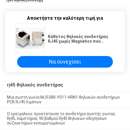
Αποκτήστε την καλύτερη τιμή για
Κάθετος θηλυκός συνδετήρας
RJ45 χωρίς Magnetics που
προστατεύεται χωρίς σωλήνα
των οδηγήσεων
Να συνεχίσει
rj45 θηλυκός συνδετήρας
Μια σωστή γωνία MJ5388-Y011-HRN1 θηλυκών συνδετήρων
PCB RJ45 λιμένων
Ο ορείχαλκος προστάτευσε το συνδετήρα σωστής γωνίας
Rj45, λαμπτήρας 90 βαθμού Rj45 θηλυκών οδηγήσεων
συζευκτήρων ενσωματωμένων