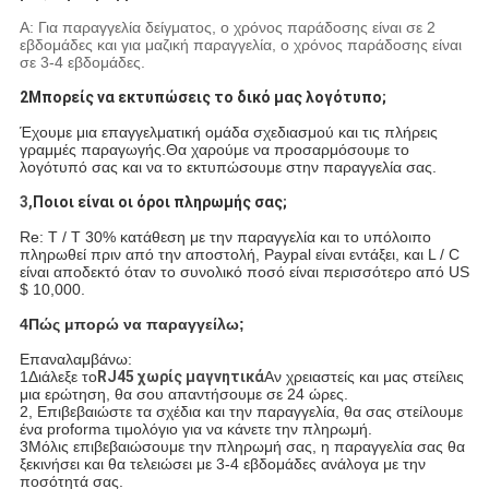
Α: Για παραγγελία δείγματος, ο χρόνος παράδοσης είναι σε 2
εβδομάδες και για μαζική παραγγελία, ο χρόνος παράδοσης είναι
σε 3-4 εβδομάδες.
2Μπορείς να εκτυπώσεις το δικό μας λογότυπο;
Έχουμε μια επαγγελματική ομάδα σχεδιασμού και τις πλήρεις
γραμμές παραγωγής.Θα χαρούμε να προσαρμόσουμε το
λογότυπό σας και να το εκτυπώσουμε στην παραγγελία σας.
3,
Ποιοι είναι οι όροι πληρωμής σας;
Re: T / T 30% κατάθεση με την παραγγελία και το υπόλοιπο
πληρωθεί πριν από την αποστολή, Paypal είναι εντάξει, και L / C
είναι αποδεκτό όταν το συνολικό ποσό είναι περισσότερο από US
$ 10,000.
4Πώς μπορώ να παραγγείλω;
Επαναλαμβάνω:
1Διάλεξε το
RJ45 χωρίς μαγνητικά
Αν χρειαστείς και μας στείλεις
μια ερώτηση, θα σου απαντήσουμε σε 24 ώρες.
2, Επιβεβαιώστε τα σχέδια και την παραγγελία, θα σας στείλουμε
ένα proforma τιμολόγιο για να κάνετε την πληρωμή.
3Μόλις επιβεβαιώσουμε την πληρωμή σας, η παραγγελία σας θα
ξεκινήσει και θα τελειώσει με 3-4 εβδομάδες ανάλογα με την
ποσότητά σας.