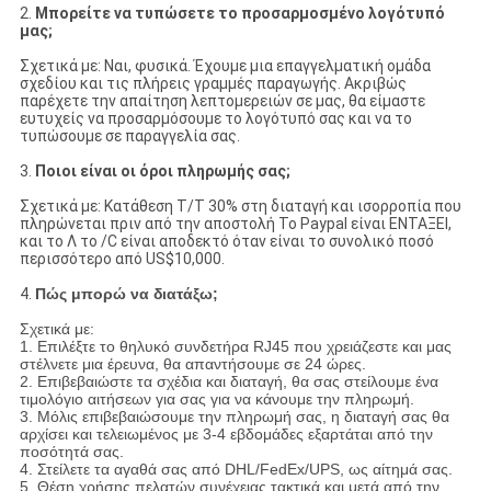
2.
Μπορείτε να τυπώσετε το προσαρμοσμένο λογότυπό
μας;
Σχετικά με: Ναι, φυσικά. Έχουμε μια επαγγελματική ομάδα
σχεδίου και τις πλήρεις γραμμές παραγωγής. Ακριβώς
παρέχετε την απαίτηση λεπτομερειών σε μας, θα είμαστε
ευτυχείς να προσαρμόσουμε το λογότυπό σας και να το
τυπώσουμε σε παραγγελία σας.
3.
Ποιοι είναι οι όροι πληρωμής σας;
Σχετικά με: Κατάθεση T/T 30% στη διαταγή και ισορροπία που
πληρώνεται πριν από την αποστολή Το Paypal είναι ΕΝΤΑΞΕΙ,
και το Λ το /C είναι αποδεκτό όταν είναι το συνολικό ποσό
περισσότερο από US$10,000.
4.
Πώς μπορώ να διατάξω;
Σχετικά με:
1. Επιλέξτε το θηλυκό συνδετήρα RJ45 που χρειάζεστε και μας
στέλνετε μια έρευνα, θα απαντήσουμε σε 24 ώρες.
2. Επιβεβαιώστε τα σχέδια και διαταγή, θα σας στείλουμε ένα
τιμολόγιο αιτήσεων για σας για να κάνουμε την πληρωμή.
3. Μόλις επιβεβαιώσουμε την πληρωμή σας, η διαταγή σας θα
αρχίσει και τελειωμένος με 3-4 εβδομάδες εξαρτάται από την
ποσότητά σας.
4. Στείλετε τα αγαθά σας από DHL/FedEx/UPS, ως αίτημά σας.
5. Θέση χρήσης πελατών συνέχειας τακτικά και μετά από την