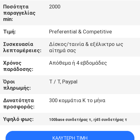
ΈΛΕΓΧΟΣ
Ποσότητα
2000
παραγγελίας
min:
ΜΑΣ
Τιμή:
Preferential & Competitive
ΕΛΆΤΕ
ΣΕ
Συσκευασία
Δίσκος/ταινία & εξέλικτρο ως
λεπτομέρειες:
αίτημά σας
ΕΠΑΦΉ
Χρόνος
Απόθεμα ή 4 εβδομάδες
ΜΕ
παράδοσης:
Όροι
T / Τ, Paypal
ΖΗΤΉΣΤΕ
πληρωμής:
ΈΝΑ
Δυνατότητα
300 κομμάτια Κ το μήνα
ΑΠΌΣΠΑΣΜΑ
προσφοράς:
Υψηλό φως:
,
100base συνδετήρας τ
rj45 συνδετήρας τ
SITEMAP
ΚΑΛΎΤΕΡΗ ΤΙΜΉ