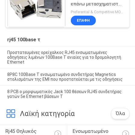
επάνω μετασχηματιστής
100 βάσεων Τ με τις
Preferential & Competitive MOQ:6000
πράσινες/κίτρινες
ΕΠΑΦΉ
οδηγήσεις
rj45 100base τ
Προστατευμένες ορείχαλκος RJ45 ενσωματωμένες
οδηγήσεις λιμένων 100Base Τ ενιαίες για το δρομολογητή
Ethernet
8P8C 100Base Τ ενσωματωμένο συνδετήρας Magnetics
στολισμάτων της EMI που προστατεύεται με τις οδηγήσεις
8 PCB ο μορφωματικός Jack 100 θέσεων RJ45 συνδετήρας
γατών 5e Ethernet βάσεων Τ
Λαϊκή κατηγορία
Όλα
Rj45 Θηλυκός 
Ενσωματωμένο 