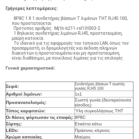
Γρήγορες λεπτομέρειες:
8P8C 1 X 1 συνδετήρας βάσεων Τ λιμένων THT RJ45 100,
που προστατεύεται
Πρότυπος αριθμός: Mj1b-b211-rsl13t003-2
1 θηλυκός συνδετήρας λιμένων RJ45, προστατευμένη,
μαύρη κατοικία
Το ιδανικό για τις εφαρμογές του τοπικού LAN, όπως τον
προσαρμοστή, οι δρομολογητές και έκδοση πλημνών
διακοπτών η προστατευμένου και μη-προστατευμένη,
είναι διαθέσιμοι, με ποικίλους λιμένες για τις επιλογές
Γενικά χαρακτηριστικά:
Συνδετήρας βάσεων Τ σωστής
Σειρά:
γωνίας RJ45 100
Αριθμοί λιμένων:
1x1
Σωστή γωνία (δευτερεύουσα
Προσανατολισμός:
είσοδος)
Τύπος καρφιτσών:
Ύλη συγκολλήσεως THT
Οι θέσεις φόρτωσαν τις επαφές:
8P8C
Σύρτης:
Ετικέττα κάτω
LEDs:
Πράσινος κίτρινος
Χρώμα κατοικίας
Μαύρος