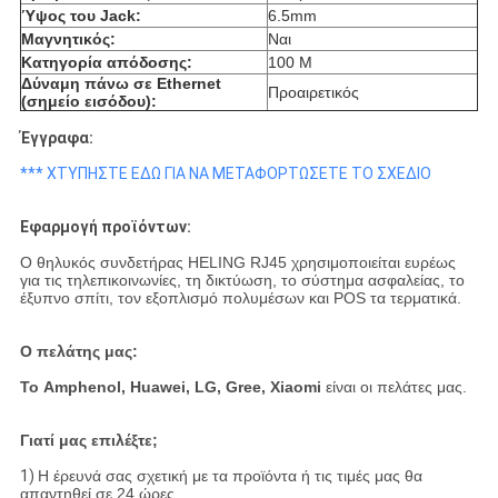
Ύψος του Jack:
6.5mm
Μαγνητικός:
Ναι
Κατηγορία απόδοσης:
100 Μ
Δύναμη πάνω σε Ethernet
Προαιρετικός
(σημείο εισόδου):
Έγγραφα:
*** ΧΤΥΠΗΣΤΕ ΕΔΩ ΓΙΑ ΝΑ ΜΕΤΑΦΟΡΤΩΣΕΤΕ ΤΟ ΣΧΕΔΙΟ
Εφαρμογή προϊόντων:
Ο θηλυκός συνδετήρας HELING RJ45 χρησιμοποιείται ευρέως
για τις τηλεπικοινωνίες, τη δικτύωση, το σύστημα ασφαλείας, το
έξυπνο σπίτι, τον εξοπλισμό πολυμέσων και POS τα τερματικά.
Ο πελάτης μας:
Το Amphenol, Huawei, LG, Gree, Xiaomi
είναι οι πελάτες μας.
Γιατί μας επιλέξτε;
1)
Η έρευνά σας σχετική με τα προϊόντα ή τις τιμές μας θα
απαντηθεί σε 24 ώρες.