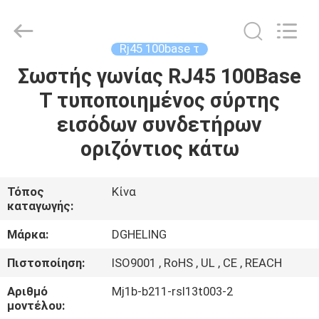
Co.,
Ltd..
All
Rights
Reserved.
Rj45 100base τ
Developed
by
Σωστής γωνίας RJ45 100Base
ΣΠΊΤΙ
ECER
Τ τυποποιημένος σύρτης
ΠΡΟΪΌΝΤΑ
εισόδων συνδετήρων
οριζόντιος κάτω
ΠΕΡΊΠΟΥ
ΕΜΕΊΣ
Τόπος
Κίνα
καταγωγής:
ΓΎΡΟΣ
Μάρκα:
DGHELING
ΕΡΓΟΣΤΑΣΊΩΝ
Πιστοποίηση:
ISO9001 , RoHS , UL , CE , REACH
Αριθμό
Mj1b-b211-rsl13t003-2
ΠΟΙΟΤΙΚΌΣ
μοντέλου: