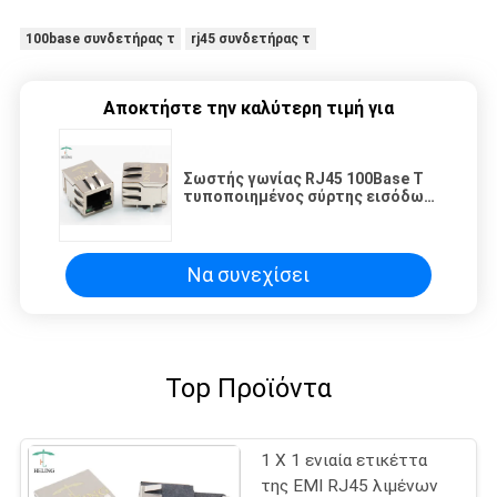
100base συνδετήρας τ
rj45 συνδετήρας τ
Αποκτήστε την καλύτερη τιμή για
Σωστής γωνίας RJ45 100Base Τ
τυποποιημένος σύρτης εισόδων
συνδετήρων οριζόντιος κάτω
Να συνεχίσει
Top Προϊόντα
1 X 1 ενιαία ετικέττα
της EMI RJ45 λιμένων