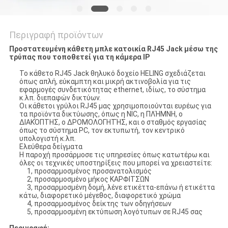
Περιγραφή προϊόντων
Προστατευμένη κάθετη μπλε κατοικία RJ45 Jack μέσω της
τρύπας που τοποθετεί για τη κάμερα IP
Το κάθετο RJ45 Jack θηλυκό δοχείο HELING σχεδιάζεται
όπως απλή, εύκαμπτη και μικρή ακτινοβολία για τις
εφαρμογές συνδετικότητας ethernet, ιδίως, το σύστημα
κ.λπ. διεπαφών δικτύων.
Οι κάθετοι γρύλοι RJ45 μας χρησιμοποιούνται ευρέως για
τα προϊόντα δικτύωσης, όπως η NIC, η ΠΛΉΜΝΗ, ο
ΔΙΑΚΌΠΤΗΣ, ο ΔΡΟΜΟΛΟΓΗΤΉΣ, και ο σταθμός εργασίας
όπως το σύστημα PC, τον εκτυπωτή, τον κεντρικό
υπολογιστή κ.λπ.
Ελεύθερα δείγματα
Η παροχή προσάρμοσε τις υπηρεσίες όπως κατωτέρω και
όλες οι τεχνικές υποστηρίξεις που μπορεί να χρειαστείτε:
1, προσαρμοσμένος προσανατολισμός
2, προσαρμοσμένο μήκος ΚΑΡΦΙΤΣΩΝ
3, προσαρμοσμένη δομή, λένε ετικέττα-επάνω ή ετικέττα
κάτω, διαφορετικό μέγεθος, διαφορετικό χρώμα
4, προσαρμοσμένος δείκτης των οδηγήσεων
5, προσαρμοσμένη εκτύπωση λογότυπων σε RJ45 σας