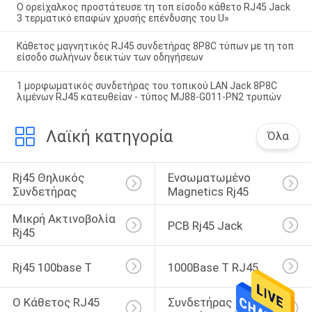
Ο ορείχαλκος προστάτευσε τη τοπ είσοδο κάθετο RJ45 Jack
3 τερματικό επαφών χρυσής επένδυσης του U»
Κάθετος μαγνητικός RJ45 συνδετήρας 8P8C τύπων με τη τοπ
είσοδο σωλήνων δεικτών των οδηγήσεων
1 μορφωματικός συνδετήρας του τοπικού LAN Jack 8P8C
λιμένων RJ45 κατευθείαν - τύπος MJ88-G011-PN2 τρυπών
Λαϊκή κατηγορία
Όλα
Rj45 Θηλυκός 
Ενσωματωμένο 
Συνδετήρας
Magnetics Rj45
Μικρή Ακτινοβολία 
PCB Rj45 Jack
Rj45
Rj45 100base Τ
1000Base Τ RJ45
Ο Κάθετος RJ45 
Συνδετήρας 