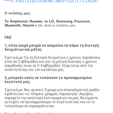
*** ΧΤΥΠΗΣΤΕ ΕΔΩ ΓΙΑ ΝΑ ΜΕΤΑΦΟΡΤΩΣΕΤΕ ΤΟ ΣΧΕΔΙΟ
Ο πελάτης μας:
Το Amphenol, Huawei, το LG, Sumsung, Foxconn,
Skyworth, Xiaomi
κ.λπ.
είναι οι πελάτες μας.
FAQ:
1, πόσο καιρό μπορώ να αναμείνω να πάρω τη διαταγή
δειγμάτων και μάζας.
Σχετικά με: Για τη διαταγή δειγμάτων, ο χρόνος παράδοσης
είναι σε 2 εβδομάδες και για τη μαζική διαταγή, ο χρόνος
παράδοσης είναι σε 3-4 εβδομάδες. Εξαρτάται από την
ποσότητά σας και τον κατάλογό μας.
2, μπορούν εσείς να τυπώσουν το προσαρμοσμένο
λογότυπό μας;
Σχετικά με: Ναι, φυσικά. Έχουμε μια επαγγελματική ομάδα
σχεδίου και τις πλήρεις γραμμές παραγωγής. Ακριβώς
παρέχετε την απαίτηση λεπτομερειών σε μας, θα είμαστε
ευτυχείς να προσαρμόσουμε το λογότυπό σας και να το
τυπώσουμε σε παραγγελία σας.