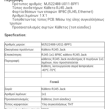
Περιγραφή:
Πρότυπος αριθμός: MJ522488-U011-BPF1
Τύπος συνδετήρων: Κάθετο RJ45 Jack
Φορτία θέσεων των επαφών: 8P8C (RJ45, Ethernet)
Αριθμοί λιμένων: 1 X 1
Τοποθετώντας τύπος PCB: Μέσω της ύλης συγκολλήσεως
τρυπών
Προσανατολισμός συρτών: Κάθετος (τοπ είσοδος)
Specfication:
Αριθμός μερών:
MJ522488-U011-BPF1
Οικογένεια προϊόντων:
Κάθετο RJ45 Jack
Επισκόπηση:
RJ45 1x1 8P8C κάθετο RJ45 Jack
κάθετος RJ45 Jack συνδετήρας 8 πυρήνων 1x1
Περιγραφή:
λιμένων, που προστατεύεται
Κάθετη, λειτουργούσα σειρά temprature:
-40℃-70℃
Γενικό
Σειρά:
Κάθετο RJ45 Jack
Αριθμοί λιμένων:
1x1
Προσανατολισμός:
Κάθετος (τοπ είσοδος)
Τύπος καρφιτσών:
Ύλη συγκολλήσεως THT