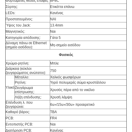
Φορτωμένες θέσεις επαφές
8P8C
Σύρτης:
Ετικέττα επάνω
LEDs:
Κανένας
Προστατευμένος:
ΝΑΙ
Ύψος του Jack:
13.4mm
Μαγνητικός:
Ναι
Κατηγορία απόδοσης:
Γάτα 5
Δύναμη πάνω σε Ethernet
Μη-σημείο εισόδου
(σημείο εισόδου):
Φυσικός
Χρώμα-ρητίνη:
Μπλε
Διάρκεια (κύκλοι
750
ζευγαρώματος ανώτατοι):
Μέταλλο:
Χαλκός φωσφόρων
Ρητίνη:
Υγρό πολυμερές σώμα κρυστάλλου
Υλικό
Ζευγάρωμα
Χρυσός πέρα από το νικέλιο
επίστρωσης:
Λήξη επένδυσης:
Χρυσή λάμψη
Επένδυση λ. που
6u»/15u»/30u» προαιρετικό
ζευγαρώνει:
Καθαρό βάρος:
TBA
PCB:
FR4
Εντοπιστής PCB:
Ναι
Διατήρηση PCB:
Κανένας