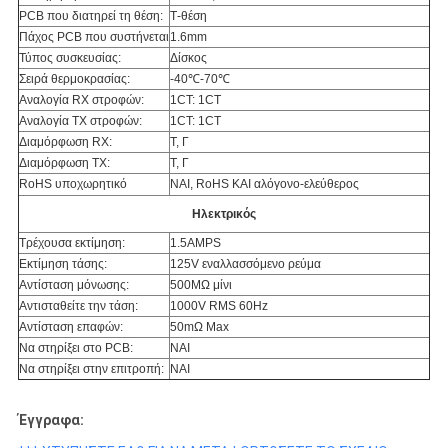
PCB που διατηρεί τη θέση:
Τ-θέση
Πάχος PCB που συστήνεται
1.6mm
Τύπος συσκευσίας:
Δίσκος
Σειρά θερμοκρασίας:
-40℃-70℃
Αναλογία RX στροφών:
1CT: 1CT
Αναλογία TX στροφών:
1CT: 1CT
Διαμόρφωση RX:
Τ, Γ
Διαμόρφωση TX:
Τ, Γ
RoHS υποχωρητικό
ΝΑΙ, RoHS ΚΑΙ αλόγονο-ελεύθερος
Ηλεκτρικός
Τρέχουσα εκτίμηση:
1.5AMPS
Εκτίμηση τάσης:
125V εναλλασσόμενο ρεύμα
Αντίσταση μόνωσης:
500MΩ μίνι
Αντισταθείτε την τάση:
1000V RMS 60Hz
Αντίσταση επαφών:
50mΩ Max
Να στηρίξει στο PCB:
ΝΑΙ
Να στηρίξει στην επιτροπή:
ΝΑΙ
Έγγραφα: