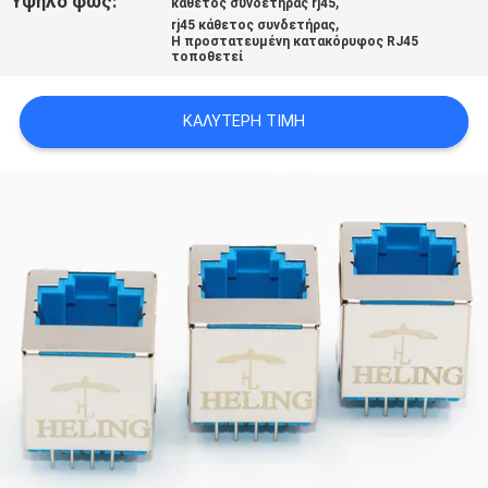
Υψηλό φως:
,
κάθετος συνδετήρας rj45
ΠΟΛΙΤΙΚΉ
,
rj45 κάθετος συνδετήρας
Η προστατευμένη κατακόρυφος RJ45
ΑΠΟΡΡΉΤΟΥ
τοποθετεί
ΚΑΛΎΤΕΡΗ ΤΙΜΉ