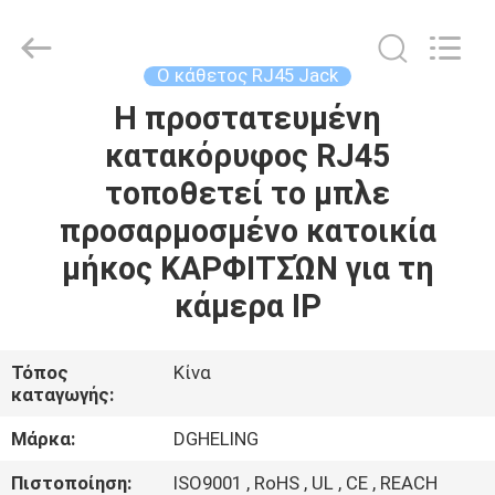
Co.,
Ltd..
All
Rights
Reserved.
Ο κάθετος RJ45 Jack
Developed
by
Η προστατευμένη
ΣΠΊΤΙ
ECER
κατακόρυφος RJ45
ΠΡΟΪΌΝΤΑ
τοποθετεί το μπλε
προσαρμοσμένο κατοικία
ΠΕΡΊΠΟΥ
μήκος ΚΑΡΦΙΤΣΏΝ για τη
ΕΜΕΊΣ
κάμερα IP
ΓΎΡΟΣ
Τόπος
Κίνα
καταγωγής:
ΕΡΓΟΣΤΑΣΊΩΝ
Μάρκα:
DGHELING
ΠΟΙΟΤΙΚΌΣ
Πιστοποίηση:
ISO9001 , RoHS , UL , CE , REACH