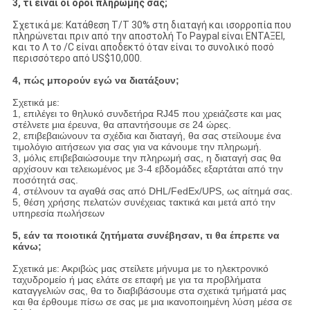
3, τι είναι οι όροι πληρωμής σας;
Σχετικά με: Κατάθεση T/T 30% στη διαταγή και ισορροπία που
πληρώνεται πριν από την αποστολή Το Paypal είναι ΕΝΤΑΞΕΙ,
και το Λ το /C είναι αποδεκτό όταν είναι το συνολικό ποσό
περισσότερο από US$10,000.
4, πώς μπορούν εγώ να διατάξουν;
Σχετικά με:
1, επιλέγει το θηλυκό συνδετήρα RJ45 που χρειάζεστε και μας
στέλνετε μια έρευνα, θα απαντήσουμε σε 24 ώρες.
2, επιβεβαιώνουν τα σχέδια και διαταγή, θα σας στείλουμε ένα
τιμολόγιο αιτήσεων για σας για να κάνουμε την πληρωμή.
3, μόλις επιβεβαιώσουμε την πληρωμή σας, η διαταγή σας θα
αρχίσουν και τελειωμένος με 3-4 εβδομάδες εξαρτάται από την
ποσότητά σας.
4, στέλνουν τα αγαθά σας από DHL/FedEx/UPS, ως αίτημά σας.
5, θέση χρήσης πελατών συνέχειας τακτικά και μετά από την
υπηρεσία πωλήσεων
5, εάν τα ποιοτικά ζητήματα συνέβησαν, τι θα έπρεπε να
κάνω;
Σχετικά με: Ακριβώς μας στείλετε μήνυμα με το ηλεκτρονικό
ταχυδρομείο ή μας ελάτε σε επαφή με για τα προβλήματα
καταγγελιών σας, θα το διαβιβάσουμε στα σχετικά τμήματά μας
και θα έρθουμε πίσω σε σας με μια ικανοποιημένη λύση μέσα σε