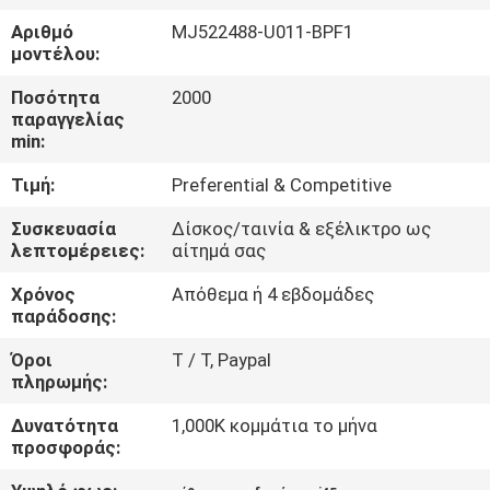
ΈΛΕΓΧΟΣ
Αριθμό
MJ522488-U011-BPF1
μοντέλου:
ΜΑΣ
Ποσότητα
2000
ΕΛΆΤΕ
παραγγελίας
min:
ΣΕ
Τιμή:
Preferential & Competitive
ΕΠΑΦΉ
ΜΕ
Συσκευασία
Δίσκος/ταινία & εξέλικτρο ως
λεπτομέρειες:
αίτημά σας
Χρόνος
Απόθεμα ή 4 εβδομάδες
ΖΗΤΉΣΤΕ
παράδοσης:
ΈΝΑ
Όροι
T / Τ, Paypal
ΑΠΌΣΠΑΣΜΑ
πληρωμής:
Δυνατότητα
1,000K κομμάτια το μήνα
SITEMAP
προσφοράς: