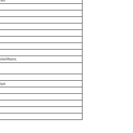
ετικό
ονο-ελεύθερος
ρεύμα