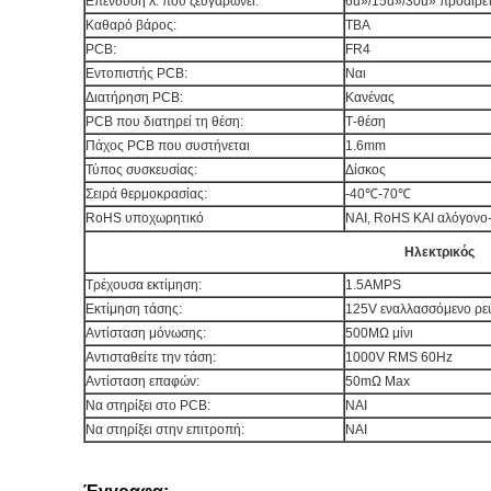
Επένδυση λ. που ζευγαρώνει:
6u»/15u»/30u» προαιρ
Καθαρό βάρος:
TBA
PCB:
FR4
Εντοπιστής PCB:
Ναι
Διατήρηση PCB:
Κανένας
PCB που διατηρεί τη θέση:
Τ-θέση
Πάχος PCB που συστήνεται
1.6mm
Τύπος συσκευσίας:
Δίσκος
Σειρά θερμοκρασίας:
-40℃-70℃
RoHS υποχωρητικό
ΝΑΙ, RoHS ΚΑΙ αλόγ
Ηλεκτρικός
Τρέχουσα εκτίμηση:
1.5AMPS
Εκτίμηση τάσης:
125V εναλλασσόμενο 
Αντίσταση μόνωσης:
500MΩ μίνι
Αντισταθείτε την τάση:
1000V RMS 60Hz
Αντίσταση επαφών:
50mΩ Max
Να στηρίξει στο PCB:
ΝΑΙ
Να στηρίξει στην επιτροπή:
ΝΑΙ