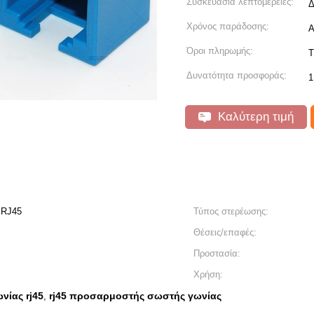
Συσκευασία λεπτομέρειες:
Δ
Χρόνος παράδοσης:
Α
Όροι πληρωμής:
T
Δυνατότητα προσφοράς:
1
Καλύτερη τιμή
 RJ45
Τύπος στερέωσης:
Θέσεις/επαφές:
Προστασία:
Χρήση:
νίας rj45
rj45 προσαρμοστής σωστής γωνίας
,