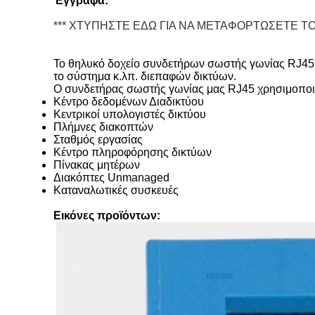
Έγγραφα:
*** ΧΤΥΠΗΣΤΕ ΕΔΩ ΓΙΑ ΝΑ ΜΕΤΑΦΟΡΤΩΣΕΤΕ ΤΟ
Το θηλυκό δοχείο συνδετήρων σωστής γωνίας RJ45 HE
το σύστημα κ.λπ. διεπαφών δικτύων.
Ο συνδετήρας σωστής γωνίας μας RJ45 χρησιμοποιε
Κέντρο δεδομένων Διαδικτύου
Κεντρικοί υπολογιστές δικτύου
Πλήμνες διακοπτών
Σταθμός εργασίας
Κέντρο πληροφόρησης δικτύων
Πίνακας μητέρων
Διακόπτες Unmanaged
Καταναλωτικές συσκευές
Εικόνες προϊόντων: