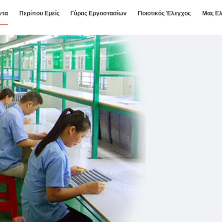
ντα
Περίπου Εμείς
Γύρος Εργοστασίων
Ποιοτικός Έλεγχος
Μας Ελ