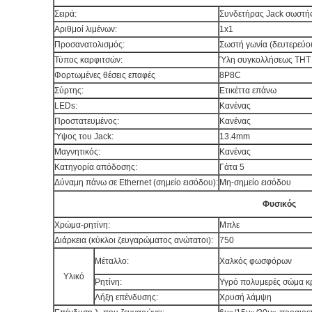
Σειρά:
Συνδετήρας Jack σωστή
Αριθμοί λιμένων:
1x1
Προσανατολισμός:
Σωστή γωνία (δευτερεύ
Τύπος καρφιτσών:
Ύλη συγκολλήσεως T
Φορτωμένες θέσεις επαφές
8P8C
Σύρτης:
Ετικέττα επάνω
LEDs:
Κανένας
Προστατευμένος:
Κανένας
Ύψος του Jack:
13.4mm
Μαγνητικός:
Κανένας
Κατηγορία απόδοσης:
Γάτα 5
Δύναμη πάνω σε Ethernet (σημείο εισόδου):
Μη-σημείο εισ
Φυσικός
Χρώμα-ρητίνη:
Μπλε
Διάρκεια (κύκλοι ζευγαρώματος ανώτατοι):
750
Μέταλλο:
Χαλκός φωσφόρων
Υλικό
Ρητίνη:
Υγρό πολυμερές σώμα
Λήξη επένδυσης:
Χρυσή λάμψη