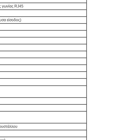
ς γωνίας RJ45
ουσα είσοδος)
HT
όδου
 κρυστάλλου