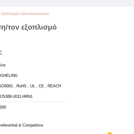
 εξοπλισμό τηλεπικοινωνιών
η/τον εξοπλισμό
ς
ίνα
DGHELING
SO9001 , RoHS , UL , CE , REACH
J5388-U011-HRN1
000
referential & Competitive