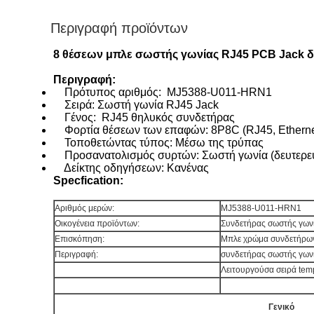
Περιγραφή προϊόντων
8 θέσεων μπλε σωστής γωνίας RJ45 PCB Jack 
Περιγραφή:
Πρότυπος αριθμός: MJ5388-U011-HRN1
Σειρά: Σωστή γωνία RJ45 Jack
Γένος: RJ45 θηλυκός συνδετήρας
Φορτία θέσεων των επαφών: 8P8C (RJ45, Etherne
Τοποθετώντας τύπος: Μέσω της τρύπας
Προσανατολισμός συρτών: Σωστή γωνία (δευτερε
Δείκτης οδηγήσεων: Κανένας
Specfication:
Αριθμός μερών:
MJ5388-U011-HRN1
Οικογένεια προϊόντων:
Συνδετήρας σωστής γων
Επισκόπηση:
Μπλε χρώμα συνδετήρων
Περιγραφή:
συνδετήρας σωστής γωνί
Λειτουργούσα σειρά t
Γενικό