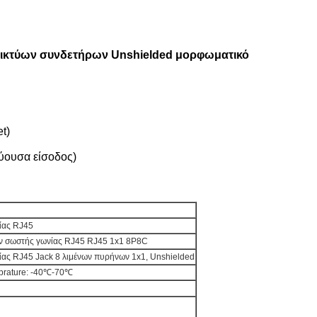
δικτύων συνδετήρων Unshielded μορφωματικό
t)
ύουσα είσοδος)
ίας RJ45
 σωστής γωνίας RJ45 RJ45 1x1 8P8C
ας RJ45 Jack 8 λιμένων πυρήνων 1x1, Unshielded
emprature: -40℃-70℃