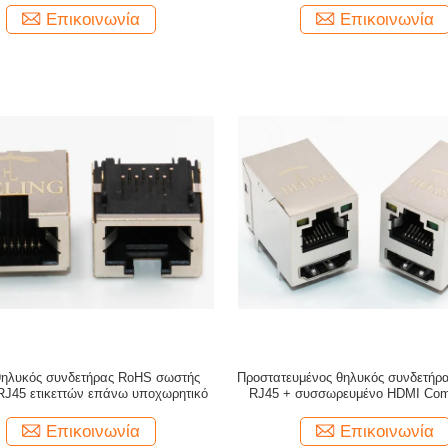
Επικοινωνία
Επικοινωνία
ηλυκός συνδετήρας RoHS σωστής
Προστατευμένος θηλυκός συνδετήρα
RJ45 ετικεττών επάνω υποχωρητικό
RJ45 + συσσωρευμένο HDMI Com
δείκτη των οδηγήσεων
Επικοινωνία
Επικοινωνία