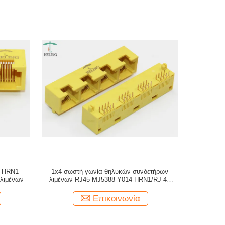
1-HRN1
1x4 σωστή γωνία θηλυκών συνδετήρων
λιμένων
λιμένων RJ45 MJ5388-Y014-HRN1/RJ 45
δίκτυο Jack
Επικοινωνία