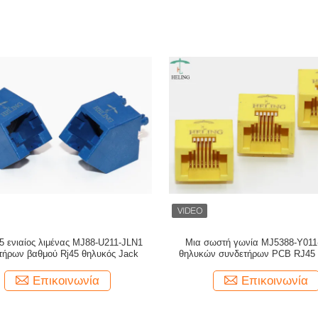
 ενιαίος λιμένας MJ88-U211-JLN1
Μια σωστή γωνία MJ5388-Y01
τήρων βαθμού Rj45 θηλυκός Jack
θηλυκών συνδετήρων PCB RJ45 
Επικοινωνία
Επικοινωνία