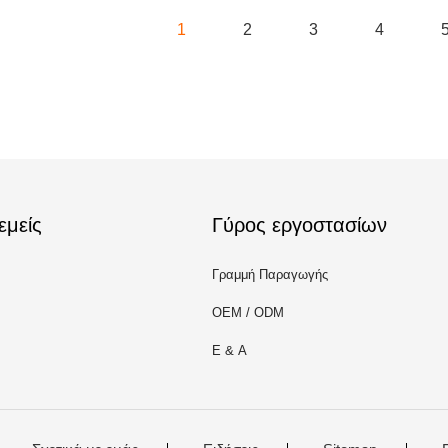
1
2
3
4
εμείς
Γύρος εργοστασίων
Γραμμή Παραγωγής
OEM / ODM
Ε & Α