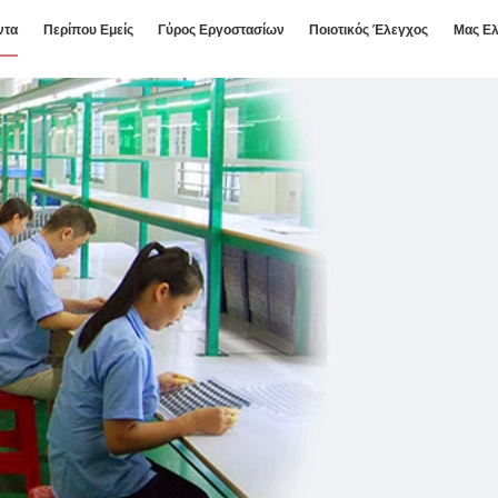
ντα
Περίπου Εμείς
Γύρος Εργοστασίων
Ποιοτικός Έλεγχος
Μας Ελ