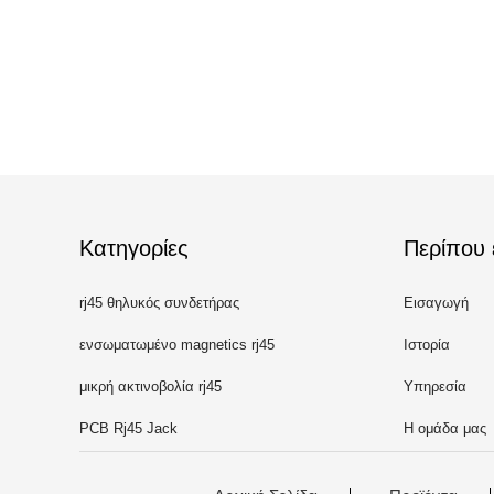
Κατηγορίες
Περίπου 
rj45 θηλυκός συνδετήρας
Εισαγωγή
ενσωματωμένο magnetics rj45
Ιστορία
μικρή ακτινοβολία rj45
Υπηρεσία
PCB Rj45 Jack
Η ομάδα μας