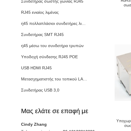
RoHS 
Συνδετήρας σωστής γωνίας RJ45
σωσ
RJ45 ενιαίος λιμένας
rj45 πολλαπλάσιοι συνδετήρες λιμένων
Συνδετήρας SMT RJ45
rj45 μέσω του συνδετήρα τρυπών
Υποδοχή σύνδεσης RJ45 POE
USB HDMI RJ45
Μετασχηματιστής του τοπικού LAN Ethernet
Συνδετήρας USB 3,0
Μας ελάτε σε επαφή με
Υποχωρη
Cindy Zhang
σωσ