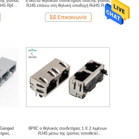
τής γωνίας
Ετικέττα θηλυκών συνδετήρων σωστής γωνίας
oHS Rj45
RJ45 επάνω στη θηλυκή υποδοχή RoHS Rj45
υποχωρητικό
Επικοινωνία
 Ganged
8P8C ο θηλυκός συνδετήρας 1 X 2 λιμένων
τήρας
RJ45 μέσω της τρύπας τοποθετεί
8
προστατευμένος με το δάχτυλο της EMI