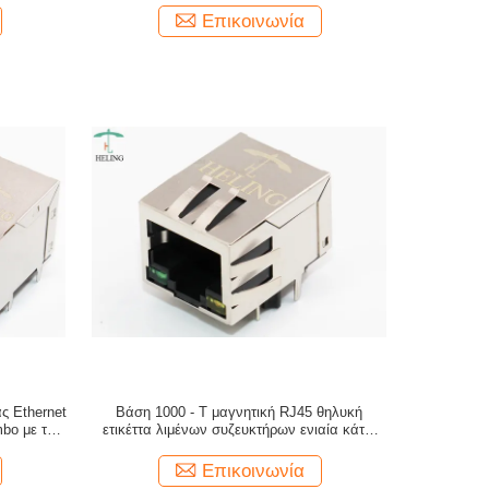
Επικοινωνία
ς Ethernet
Βάση 1000 - Τ μαγνητική RJ45 θηλυκή
bo με το
ετικέττα λιμένων συζευκτήρων ενιαία κάτω
από το σύρτη
Επικοινωνία