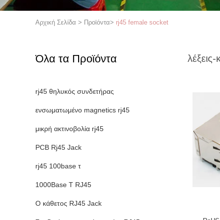
Αρχική Σελίδα
>
Προϊόντα
>
rj45 female socket
Όλα τα Προϊόντα
λέξεις-
rj45 θηλυκός συνδετήρας
ενσωματωμένο magnetics rj45
μικρή ακτινοβολία rj45
PCB Rj45 Jack
rj45 100base τ
1000Base Τ RJ45
Ο κάθετος RJ45 Jack