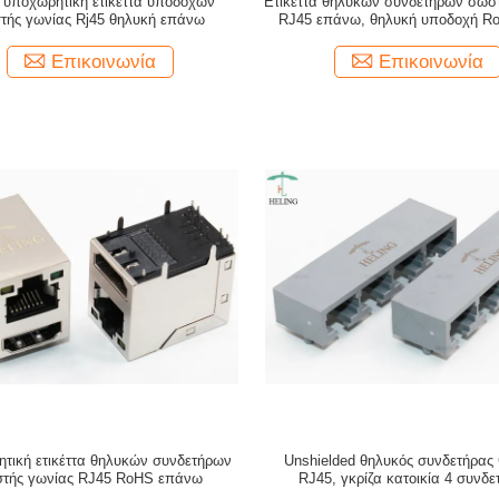
υποχωρητική ετικέττα υποδοχών
Ετικέττα θηλυκών συνδετήρων σωσ
τής γωνίας Rj45 θηλυκή επάνω
RJ45 επάνω, θηλυκή υποδοχή R
υποχωρητικό
Επικοινωνία
Επικοινωνία
τική ετικέττα θηλυκών συνδετήρων
Unshielded θηλυκός συνδετήρας
τής γωνίας RJ45 RoHS επάνω
RJ45, γκρίζα κατοικία 4 συνδε
καρφιτσών λιμένων Rj45 