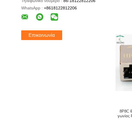
Τηλεφωνικό νούμερο :
86-18122812206
WhatsApp :
+8618122812206
Επικοινωνία
8P8C θ
γωνίας 